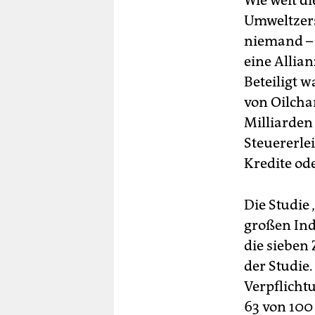
Wie weit d
Umweltzers
niemand – e
eine Al­li
Beteiligt 
von Oilcha
Milliarden
Steuererle
Kredite od
Die Studie 
großen Ind
die sieben 
der Studie.
Verpflichtu
63 von 100