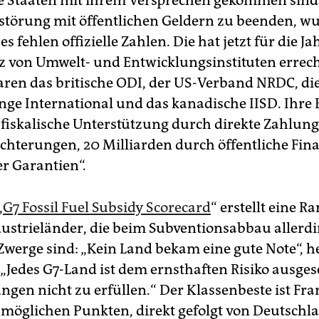
ie Staaten mit ihrem Versprechen gekommen sind,
törung mit öffentlichen Geldern zu beenden, wu
s fehlen offizielle Zahlen. Die hat jetzt für die J
anz von Umwelt- und Entwicklungs­instituten errec
waren das britische ODI, der US-Verband NRDC, di
nge International und das kanadische IISD. Ihre B
 fiskalische Unterstützung durch direkte Zahlun
ichterungen, 20 Milliarden durch öffentliche Fin
er Garantien“.
„
G7 Fossil Fuel Subsidy Scorecard
“ erstellt eine R
ustrieländer, die beim Subventionsabbau allerdi
Zwerge sind: „Kein Land bekam eine gute Note“, he
 „Jedes G7-Land ist dem ernsthaften Risiko ausgese
ngen nicht zu erfüllen.“ Der Klassenbeste ist Fr
 möglichen Punkten, direkt gefolgt von Deutschla