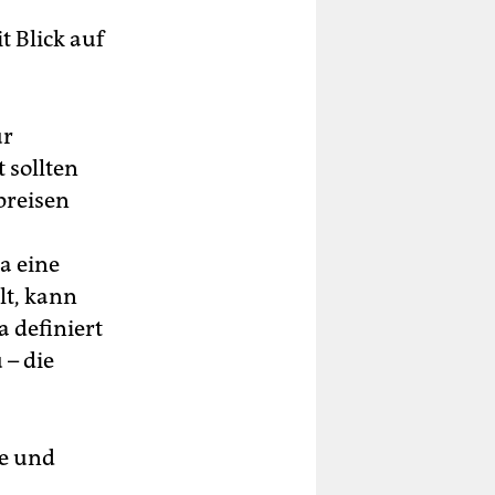
t Blick auf
ur
 sollten
preisen
a eine
lt, kann
a definiert
 – die
le und