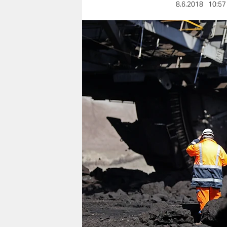
berlin
8.6.2018
10:57
nord
wahrheit
verlag
verlag
veranstaltungen
shop
fragen & hilfe
unterstützen
abo
genossenschaft