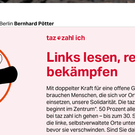
Berlin
Bernhard Pötter
taz
zahl ich

Dauerbrenner der G7-Gipfel: „Wir wiederholen die
Links lesen, r
ng, ineffiziente Subventionen für fossile Brennsto
chwendung fördern, bis 2025 auslaufen zu lassen“
bekämpfen
- und Regierungschefs der sieben größten Industr
hrem letztem Treffen in Rom.
Mit doppelter Kraft für eine offene G
brauchen Menschen, die sich vor O
versprechen die Regierungen ein Ende der Beihilf
einsetzen, unsere Solidarität. Die ta
beginnt im Zentrum“. 50 Prozent a
 und Öl. Auch beim Treffen in Kanada wird der Au
bei taz zahl ich gehen – bis zum 30
 der Tagesordnung stehen. Aber immer noch stec
die linke, selbstverwaltete Orte unte
egierungen jedes Jahr direkt oder indirekt etwa 1
bevor sie verschwinden. Sind Sie da