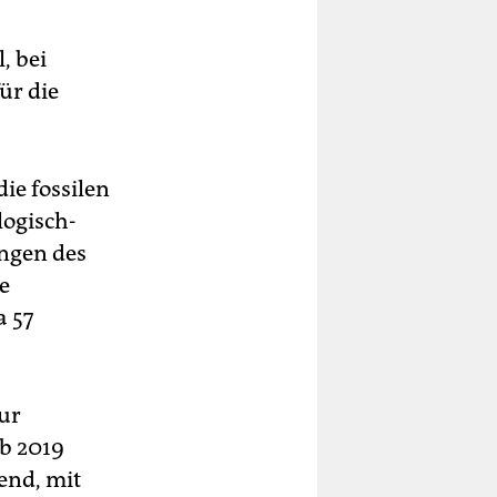
, bei
ür die
ie fossilen
logisch-
ungen des
e
a 57
ur
ab 2019
end, mit