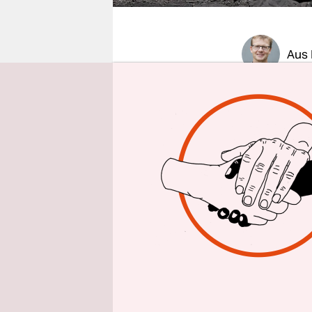
epaper login
Aus 
Es ist der 
Verpflichtu
deren Vers
die Staats
2017 bei i
Seit 2009 
Kohle, Gas
wieder auf
gleichen R