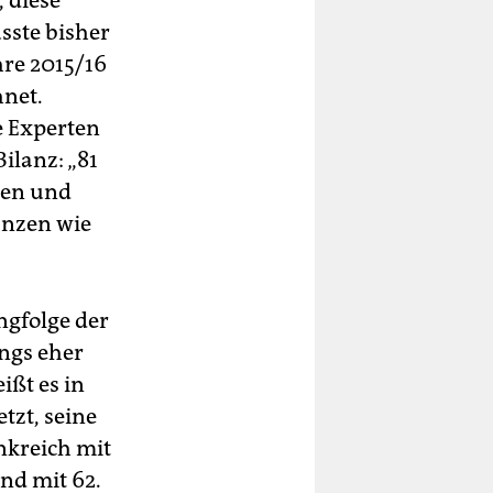
 diese
sste bisher
ahre 2015/16
hnet.
e Experten
ilanz: „81
gen und
anzen wie
angfolge der
ngs eher
ißt es in
tzt, seine
ankreich mit
nd mit 62.