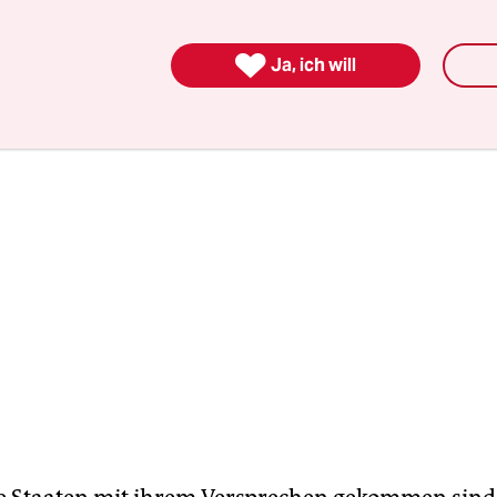
 Dollar an Steuergeld in die Industrie, die am st
l beiträgt.

Ja, ich will