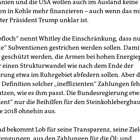
nien und die USA wollen auch im Ausland keine
nen in Kohle mehr finanzieren – auch wenn das mi
ter Präsident Trump unklar ist.
pfloch“ nennt Whitley die Einschränkung, dass n
nte“ Subventionen gestrichen werden sollen. Damit
geschützt werden, die Armen bei hohen Energie
r einen Strukturwandel wie nach dem Ende der
rung etwa im Ruhrgebiet abfedern sollen. Aber d
 Definition solcher „ineffizienten“ Zahlungen feh
utzen, wie es ihm passt. Die Bundesregierung etw
zient“ nur die Beihilfen für den Steinkohlebergbau
e 2018 ohnehin aus.
d bekommt Lob für seine Transparenz, seine Zie
rengungen, aus den Zahlungen für die Öl- und