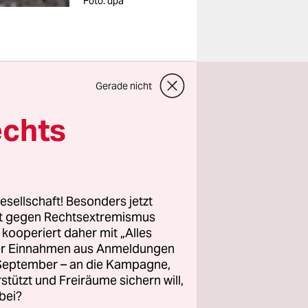
Foto: dpa
Gerade nicht
echts
ffe, die
, erklärten
ieländer
esellschaft! Besonders jetzt
rt gegen Rechtsextremismus
en für
z kooperiert daher mit „Alles
ller Einnahmen aus Anmeldungen
sstieg
. September – an die Kampagne,
ken die
rstützt und Freiräume sichern will,
00
bei?