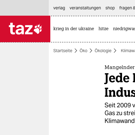
hautnavigation anspringen
hauptinhalt anspringen
footer anspringen
verlag
veranstaltungen
shop
fragen &
krieg in der ukraine
hitze
niedrigwa

taz zahl ich
taz zahl ich
Startseite
Öko
Ökologie
Klimaw
themen
politik
Mangelnder 
Jede 
öko
Indus
gesellschaft
Seit 2009 
kultur
Gas zu str
Klimawande
sport