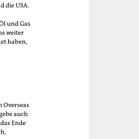
d die USA.
 Öl und Gas
s weiter
tet haben,
m Overseas
 gebe auch
 das Ende
ch,