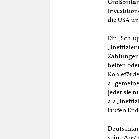
Großbritan
Investitio
die USA un
Ein „Schlu
„ineffizie
Zahlungen 
helfen ode
Kohleförde
allgemeine
jeder sie n
als „ineffi
laufen End
Deutschlan
seine Anst