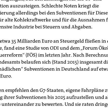
ion auszusteigen. Schlechte Noten kriegt die
erung allerdings bei den Subven­tionen für Diesel
für alte Kohlekraftwerke und für die Ausnahmen f
ensive Industrie bei Steuern und Abgaben.
twa 35 Milliarden Euro an Steuergeld fließen in d
e, fand eine Studie von ODI und dem „Forum Öko
euerreform“ (FÖS) im letzten Jahr. Nach Berechn
esamts belaufen sich (Stand 2015) insgesamt di
ädlichen“ Subventionen in Deutschland auf etw
 Euro.
en empfehlen den G7-Staaten, eigene Fahrpläne z
 ihrer Subventionen bis 2025 aufzustellen und 
e untereinander zu bewerten. Und sie raten dring