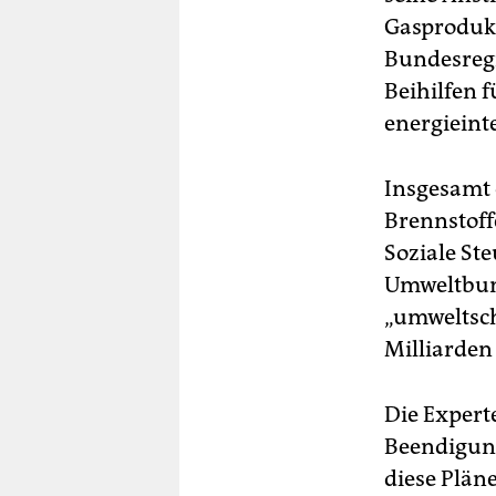
Gasprodukt
Bundesregi
Beihilfen 
energieint
Insgesamt e
Brennstoff
Soziale St
Umweltbund
„umweltsch
Milliarden
Die Expert
Beendigung
diese Plän