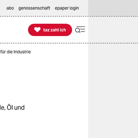
abo
genossenschaft
epaper login

taz zahl ich
taz zahl ich
ür die Industrie
e, Öl und