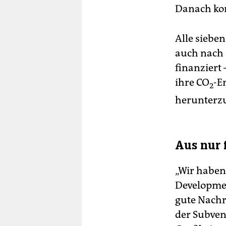
Danach kom
Alle siebe
auch nach 
finanziert 
ihre CO
-E
2
herunterz
Aus nur 
„Wir haben
Developmen
gute ­Nach
der Subven