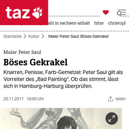

taz zahl ich
iran-krieg
landtagswahl in sachsen-anhalt
hitze
christophe

taz zahl ich
Startseite
Kultur
Maler Peter Saul: Böses Gekrakel
taz zahl ich
themen
Maler Peter Saul
Böses Gekrakel
politik
Knarren, Penisse, Farb-Gemetzel: Peter Saul gilt als
öko
Vorreiter des „Bad Painting“. Ob das stimmt, lässt
sich in Hamburg-Harburg überprüfen.
gesellschaft
20.11.2017
18:00 Uhr
teilen
kultur
sport