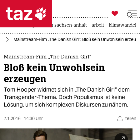

taz zahl ich
hitze
landtagswahl in sachsen-anhalt
arbeit
klimawandel

taz zahl ich
lm
Mainstream-Film „The Danish Girl“: Bloß kein Unwohlsein erzeug
taz zahl ich
themen
Mainstream-Film „The Danish Girl“
Bloß kein Unwohlsein
politik
erzeugen
öko
Tom Hooper widmet sich in „The Danish Girl“ dem
Transgender-Thema. Doch Populismus ist keine
gesellschaft
Lösung, um sich komplexen Diskursen zu nähern.
kultur
7.1.2016
14:30 Uhr
teilen
sport