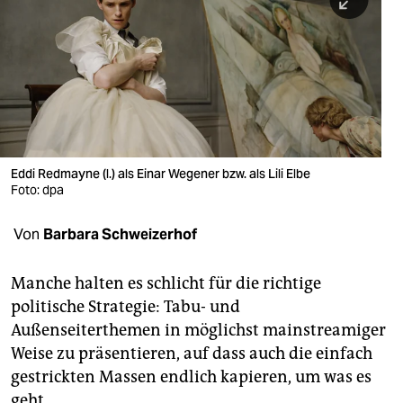
berlin
nord
wahrheit
verlag
verlag
Eddi Redmayne (l.) als Einar Wegener bzw. als Lili Elbe
Foto: dpa
veranstaltungen
shop
Von
Barbara Schweizerhof
fragen & hilfe
Manche halten es schlicht für die richtige
unterstützen
politische Strategie: Tabu- und
Außenseiterthemen in möglichst mainstreamiger
abo
Weise zu präsentieren, auf dass auch die einfach
genossenschaft
gestrickten Massen endlich kapieren, um was es
geht.