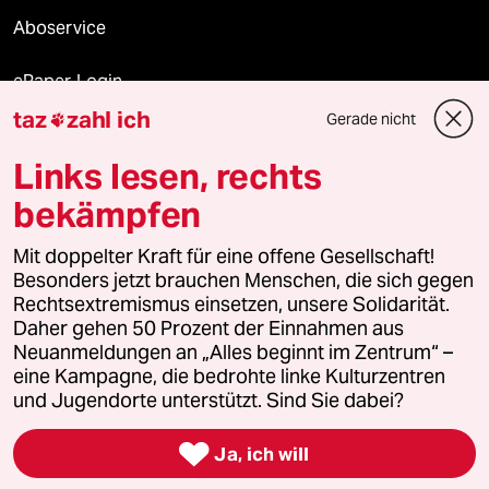
Aboservice
ePaper Login
taz
zahl ich
Gerade nicht

Downloads für Abonnierende
Links lesen, rechts
bekämpfen
© 2026 taz Verlags und Vertriebs GmbH
Alle Rechte vorbehalten. Bei rechtlichen Fragen oder für Genehmigungen
Mit doppelter Kraft für eine offene Gesellschaft!
wenden Sie sich bitte an
lizenzen@taz.de
Besonders jetzt brauchen Menschen, die sich gegen
Rechtsextremismus einsetzen, unsere Solidarität.
Daher gehen 50 Prozent der Einnahmen aus
Feedback
Redaktionsstatut
Kommune-Richtlinien
KI-
Neuanmeldungen an „Alles beginnt im Zentrum“ –
eine Kampagne, die bedrohte linke Kulturzentren
Leitlinie
Informant
Datenschutz
Impressum
AGB
und Jugendorte unterstützt. Sind Sie dabei?
Seitenwende
Einwilligungen widerrufen (Ads)

Ja, ich will