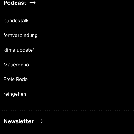
Podcast
bundestalk
fernverbindung
klima update°
Mauerecho
Freie Rede
reingehen
Newsletter