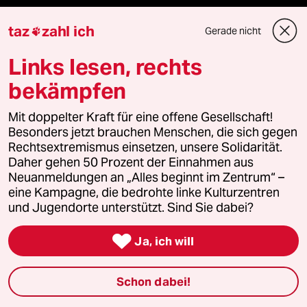
ePaper Login
taz
zahl ich
Gerade nicht

Downloads für Abonnierende
Links lesen, rechts
bekämpfen
© 2026 taz Verlags und Vertriebs GmbH
Mit doppelter Kraft für eine offene Gesellschaft!
Alle Rechte vorbehalten. Bei rechtlichen Fragen oder für Genehmigungen
Besonders jetzt brauchen Menschen, die sich gegen
wenden Sie sich bitte an
lizenzen@taz.de
Rechtsextremismus einsetzen, unsere Solidarität.
Daher gehen 50 Prozent der Einnahmen aus
Feedback
Redaktionsstatut
Kommune-Richtlinien
KI-
Neuanmeldungen an „Alles beginnt im Zentrum“ –
eine Kampagne, die bedrohte linke Kulturzentren
und Jugendorte unterstützt. Sind Sie dabei?
Leitlinie
Informant
Datenschutz
Impressum
AGB

Ja, ich will
Seitenwende
Einwilligungen widerrufen (Ads)
Schon dabei!