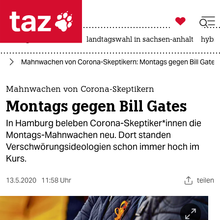

taz zahl ich
niedrigwasser
rente
landtagswahl in sachsen-anhalt
hybri

taz zahl ich
us
Mahnwachen von Corona-Skeptikern: Montags gegen Bill Gates
taz zahl ich
themen
Mahnwachen von Corona-Skeptikern
Montags gegen Bill Gates
politik
In Hamburg beleben Corona-Skeptiker*innen die
öko
Montags-Mahnwachen neu. Dort standen
Verschwörungsideologien schon immer hoch im
gesellschaft
Kurs.
kultur
13.5.2020
11:58 Uhr
teilen
sport