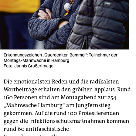
berlin
nord
wahrheit
verlag
verlag
Erkennungszeichen „Querdenker-Bommel“: Teilnehmer der
Montags-Mahnwache in Hamburg
veranstaltungen
Foto: Jannis Große/Imago
shop
Die emotionalsten Reden und die radikalsten
fragen & hilfe
Wortbeiträge erhalten den größten Applaus. Rund
160 Personen sind am Montagabend zur 254.
unterstützen
„Mahnwache Hamburg“ am Jungfernstieg
gekommen. Auf die rund 100 Protestierenden
abo
gegen die Infektionsschutzmaßnahmen kommen
genossenschaft
rund 60 antifaschistische