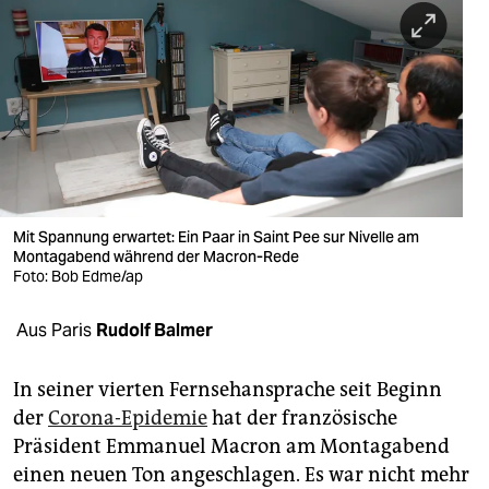
berlin
nord
wahrheit
verlag
verlag
veranstaltungen
Mit Spannung erwartet: Ein Paar in Saint Pee sur Nivelle am
Montagabend während der Macron-Rede
shop
Foto: Bob Edme/ap
fragen & hilfe
Aus Paris
Rudolf Balmer
unterstützen
In seiner vierten Fernsehansprache seit Beginn
abo
der
Corona-Epidemie
hat der französische
Präsident Emmanuel Macron am Montagabend
genossenschaft
einen neuen Ton angeschlagen. Es war nicht mehr