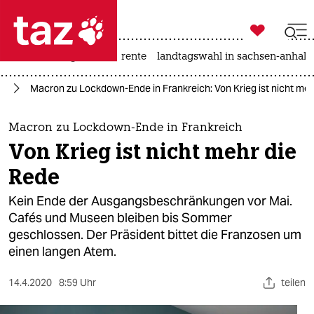

taz zahl ich
hitze
niedrigwasser
rente
landtagswahl in sachsen-anhalt

taz zahl ich
on
Macron zu Lockdown-Ende in Frankreich: Von Krieg ist nicht meh
taz zahl ich
themen
Macron zu Lockdown-Ende in Frankreich
Von Krieg ist nicht mehr die
politik
Rede
öko
Kein Ende der Ausgangsbeschränkungen vor Mai.
Cafés und Museen bleiben bis Sommer
gesellschaft
geschlossen. Der Präsident bittet die Franzosen um
einen langen Atem.
kultur
sport
14.4.2020
8:59 Uhr
teilen