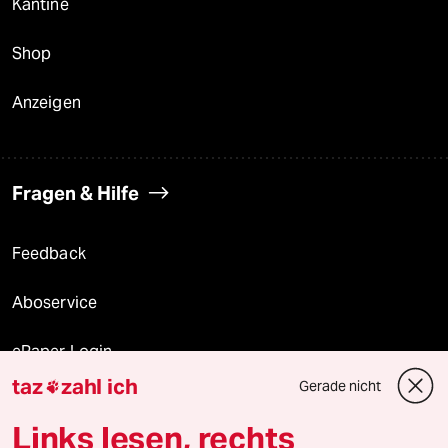
Kantine
Shop
Anzeigen
Fragen & Hilfe
Feedback
Aboservice
ePaper Login
taz
zahl ich
Gerade nicht

Downloads für Abonnierende
Links lesen, rechts