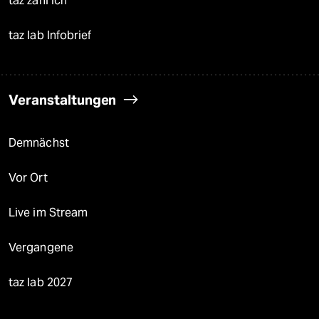
taz zahl ich
taz lab Infobrief
Veranstaltungen
Demnächst
Vor Ort
Live im Stream
Vergangene
taz lab 2027