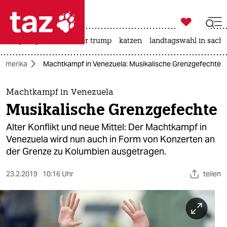

taz zahl ich
bergsteigen
usa unter trump
katzen
landtagswahl in sachs

taz zahl ich
Amerika
Machtkampf in Venezuela: Musikalische Grenzgefechte
taz zahl ich
themen
Machtkampf in Venezuela
Musikalische Grenzgefechte
politik
Alter Konflikt und neue Mittel: Der Machtkampf in
öko
Venezuela wird nun auch in Form von Konzerten an
der Grenze zu Kolumbien ausgetragen.
gesellschaft
23.2.2019
10:16 Uhr
teilen
kultur
sport