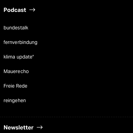
Podcast
bundestalk
fernverbindung
klima update°
Mauerecho
Freie Rede
reingehen
Newsletter