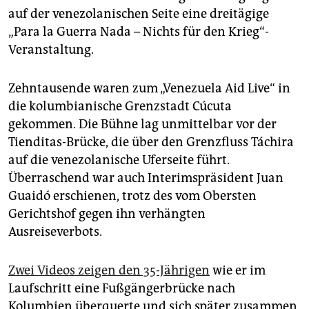
epaper login
auf der venezolanischen Seite eine dreitägige
„Para la Guerra Nada – Nichts für den Krieg“-
Veranstaltung.
Zehntausende waren zum „Venezuela Aid Live“ in
die kolumbianische Grenzstadt Cúcuta
gekommen. Die Bühne lag unmittelbar vor der
Tienditas-Brücke, die über den Grenzfluss Táchira
auf die venezolanische Uferseite führt.
Überraschend war auch Interimspräsident Juan
Guaidó erschienen, trotz des vom Obersten
Gerichtshof gegen ihn verhängten
Ausreiseverbots.
Zwei Videos zeigen den 35-Jährigen
wie er im
Laufschritt eine Fußgängerbrücke nach
Kolumbien überquerte und sich später zusammen