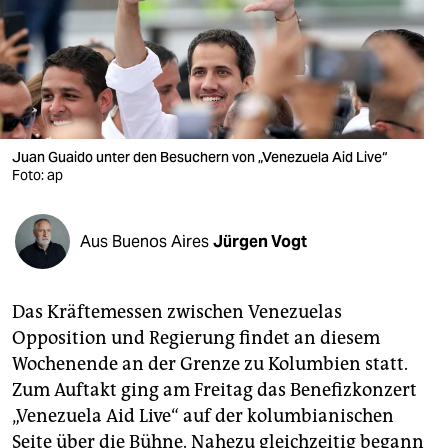
berlin
nord
wahrheit
verlag
Juan Guaido unter den Besuchern von „Venezuela Aid Live“
verlag
Foto: ap
veranstaltungen
Aus Buenos Aires
Jürgen Vogt
shop
fragen & hilfe
Das Kräftemessen zwischen Venezuelas
unterstützen
Opposition und Regierung findet an diesem
Wochenende an der Grenze zu Kolumbien statt.
abo
Zum Auftakt ging am Freitag das Benefizkonzert
genossenschaft
„Venezuela Aid Live“ auf der kolumbianischen
Seite über die Bühne. Nahezu gleichzeitig begann