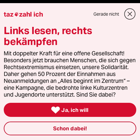
Vergangene
taz
zahl ich
Gerade nicht

Links lesen, rechts
taz lab 2027
bekämpfen
Mit doppelter Kraft für eine offene Gesellschaft!
Mehr taz Lesestoff
Besonders jetzt brauchen Menschen, die sich gegen
Rechtsextremismus einsetzen, unsere Solidarität.
Daher gehen 50 Prozent der Einnahmen aus
taz Blogs
Neuanmeldungen an „Alles beginnt im Zentrum“ –
eine Kampagne, die bedrohte linke Kulturzentren
taz FUTURZWEI
und Jugendorte unterstützt. Sind Sie dabei?
Le Monde diplomatique

Ja, ich will
taz Archiv
Schon dabei!