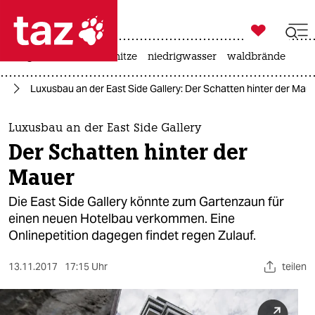

taz zahl ich
krieg in der ukraine
hitze
niedrigwasser
waldbrände

taz zahl ich
lin
Luxusbau an der East Side Gallery: Der Schatten hinter der Mau
taz zahl ich
themen
Luxusbau an der East Side Gallery
Der Schatten hinter der
politik
Mauer
öko
Die East Side Gallery könnte zum Gartenzaun für
einen neuen Hotelbau verkommen. Eine
gesellschaft
Onlinepetition dagegen findet regen Zulauf.
kultur
13.11.2017
17:15 Uhr
teilen
sport