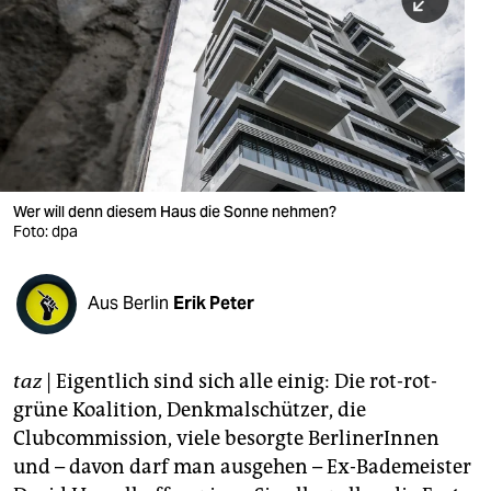
berlin
nord
wahrheit
verlag
verlag
Wer will denn diesem Haus die Sonne nehmen?
Foto: dpa
veranstaltungen
shop
Aus Berlin
Erik Peter
fragen & hilfe
unterstützen
taz
| Eigentlich sind sich alle einig: Die rot-rot-
grüne Koalition, Denkmalschützer, die
abo
Clubcommission, viele besorgte BerlinerInnen
genossenschaft
und – davon darf man ausgehen – Ex-Bademeister