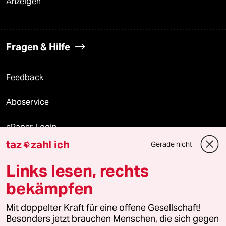
Anzeigen
Fragen & Hilfe
Feedback
Aboservice
ePaper Login
taz
zahl ich
Gerade nicht

Downloads für Abonnierende
Links lesen, rechts
bekämpfen
© 2026 taz Verlags und Vertriebs GmbH
Alle Rechte vorbehalten. Bei rechtlichen Fragen oder für Genehmigungen
Mit doppelter Kraft für eine offene Gesellschaft!
wenden Sie sich bitte an
lizenzen@taz.de
Besonders jetzt brauchen Menschen, die sich gegen