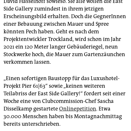
David Hasselhoff sowieso. Sie alle wollen die East
epaper login
Side Gallery zumindest in ihrem jetzigen
Erscheinungsbild erhalten. Doch die GegnerInnen
einer Bebauung zwischen Mauer und Spree
könnten Pech haben. Geht es nach dem
Projektentwickler Trockland, wird schon im Jahr
2021 ein 120 Meter langer Gebäuderiegel, neun
Stockwerke hoch, die Mauer zum Gartenzäunchen
verkommen lassen.
„Einen sofortigen Baustopp für das Luxushotel-
Projekt Pier 61|63“ sowie „keinen weiteren
Teilabriss der East Side Gallery!“ fordert seit einer
Woche eine von Clubcommission-Chef Sascha
Disselkamp gestartete
Onlinepetition
. Etwa
30.000 Menschen haben bis Montagnachmittag
bereits unterschrieben.