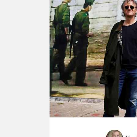
berlin
nord
wahrheit
verlag
verlag
veranstaltungen
shop
fragen & hilfe
unterstützen
abo
genossenschaft