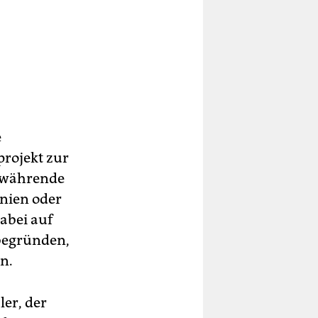
e
projekt zur
rtwährende
hnien oder
abei auf
begründen,
n.
er, der