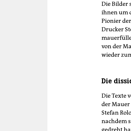
Die Bilder 
ihnen um di
Pionier der
Drucker St
mauerfülle
von der Ma
wieder zum
Die dissi
Die Texte 
der Mauer 
Stefan Rol
nachdem si
gedreht ha