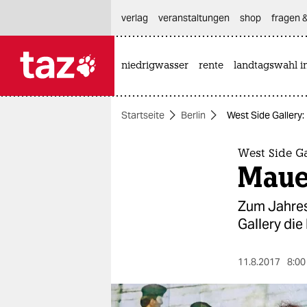
hautnavigation anspringen
hauptinhalt anspringen
footer anspringen
verlag
veranstaltungen
shop
fragen &
niedrigwasser
rente
landtagswahl i

taz zahl ich
taz zahl ich
Startseite
Berlin
West Side Gallery
themen
politik
West Side Ga
Maue
öko
Zum Jahres
gesellschaft
Gallery die
kultur
11.8.2017
8:00
sport