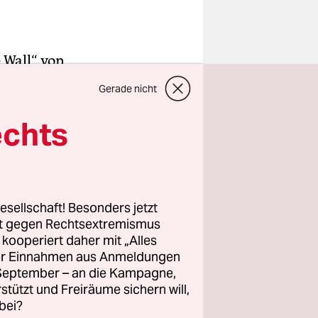
e Wall“ von
er
Gerade nicht
gedruckte
n, die
echts
nlagen
lder durch
arz.
esellschaft! Besonders jetzt
rt gegen Rechtsextremismus
icht aus
z kooperiert daher mit „Alles
hter*innen
ller Einnahmen aus Anmeldungen
nsame
. September – an die Kampagne,
land des
rstützt und Freiräume sichern will,
bei?
den dieses