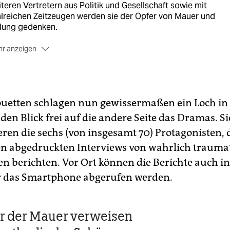
teren Vertretern aus Politik und Gesellschaft sowie mit
lreichen Zeitzeugen werden sie der Opfer von Mauer und
ilung gedenken.
r anzeigen
h in den Berliner Bezirken wird am Sonntag der Maueropfer
acht. Der Bezirk Pankow lädt zu einem Gedenken an Peter
htner an der Grabstätte des Maueropfers auf den
ngelischen Friedhof in Weißensee. Berlins Regierender
ouetten schlagen nun gewissermaßen ein Loch in
germeister Michael Müller (SPD) sowie Vertreter des Senats,
s Abgeordnetenhauses und der
en Blick frei auf die andere Seite das Dramas. Si
zirksverordnetenversammlung und des Bezirksamts
ren die sechs (von insgesamt 70) Protagonisten, d
iedrichshain-Kreuzberg werden zudem am Peter-Fechter-
n abgedruckten Interviews von wahrlich trauma
nmal in der Zimmerstraße in Mitte Kränze niederlegen.
n berichten. Vor Ort können die Berichte auch in
 Bezirk Treptow-Köpenick lädt unter anderem zu einer
nzniederlegung an der Gedenkstelle für Chris Gueffroy am
r das Smartphone abgerufen werden.
tzer Zweigkanal ein. Gueffroy war das letzte Opfer an der
liner Mauer. Er starb in der Nacht vom 5. auf den 6. Februar
9 von Kugeln getroffen auf dem Grenzstreifen. (epd)
er der Mauer verweisen