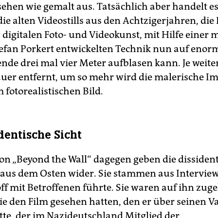
sehen wie gemalt aus. Tatsächlich aber handelt es
e alten Videostills aus den Achtzigerjahren, die R
 digitalen Foto- und Videokunst, mit Hilfe einer 
efan Porkert entwickelten Technik nun auf enor
nde drei mal vier Meter aufblasen kann. Je weite
uer entfernt, um so mehr wird die malerische I
 fotorealistischen Bild.
dentische Sicht
von „Beyond the Wall“ dagegen geben die dissident
aus dem Osten wider. Sie stammen aus Interviews
off mit Betroffenen führte. Sie waren auf ihn z
e den Film gesehen hatten, den er über seinen V
tte, der im Nazideutschland Mitglied der