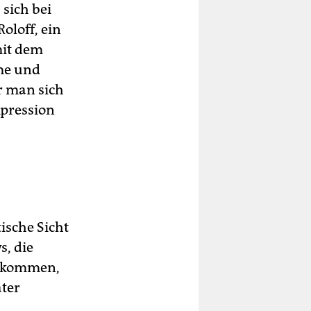
 sich bei
oloff, ein
mit dem
me und
r man sich
mpression
ische Sicht
, die
ugekommen,
ater