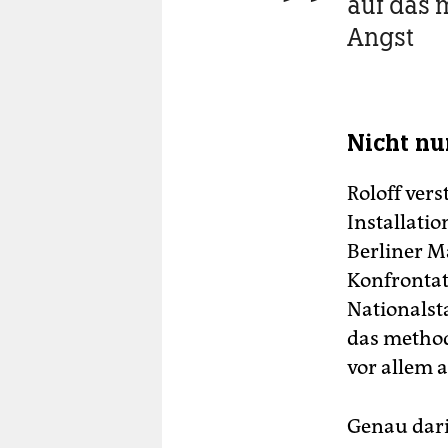
auf das 
Angst
Nicht nu
Roloff vers
Installatio
Berliner M
Konfrontat
Nationalst
das method
vor allem 
Genau dari