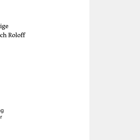
ige
ch Roloff
ag
r