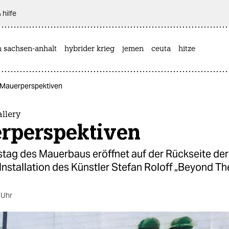
 hilfe
n sachsen-anhalt
hybrider krieg
jemen
ceuta
hitze
: Mauerperspektiven
llery
rperspektiven
tag des Mauerbaus eröffnet auf der Rückseite der
 Installation des Künstler Stefan Roloff „Beyond The
 Uhr