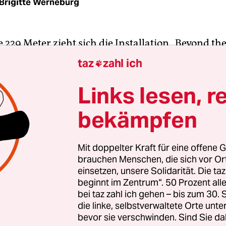
Brigitte Werneburg
 229 Meter zieht sich die Installation „Beyond th
off an dem der Spree zugewandten Mauerteil an d
taz
zahl ich

hainer Mühlenstraße hin. Die auf Papierbahnen 
Wand tapezierte Arbeit zeigt Stills aus Videofilme
Links lesen, r
4 von Westberliner Seite aus von den DDR-Grenza
bekämpfen
n hat. Unterbrochen wird der Reigen dieser Bi
enschliche Silhouetten und Texte, weiß auf schw
Mit doppelter Kraft für eine offene G
brauchen Menschen, die sich vor O
 die Arbeit zwei Sichtweisen auf die Mauer. Die S
einsetzen, unsere Solidarität. Die ta
 ist die der Bilder. Durch sie wohnen die Betrac
beginnt im Zentrum“. 50 Prozent a
samen Inszenierung bei, beobachten etwa eine ei
bei taz zahl ich gehen – bis zum 30
atze im mit Panzersperren bewehrten Niemands
die linke, selbstverwaltete Orte unte
bevor sie verschwinden. Sind Sie da
fens, sehen einen Grenzsoldaten just den Sandbo