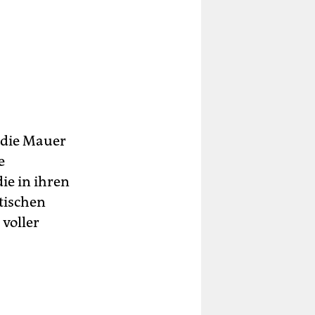
 die Mauer
e
ie in ihren
tischen
 voller