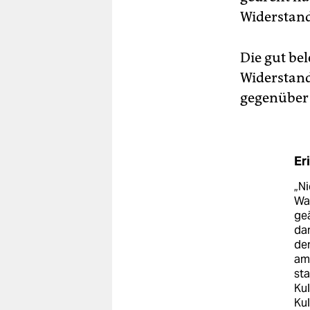
Widerstand
Die gut be
Widerstand
gegenüber 
Er
„Ni
Wal
ge
da
de
am 
sta
Kul
Kul