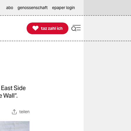
abo
genossenschaft
epaper login

taz zahl ich
taz zahl ich
 East Side
 Wall“.
teilen