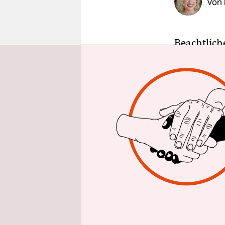
Von
epaper login
Beachtliche
Stefan Rol
Friedrichs
und an die 
Roloff 198
aufgenomme
schwarze m
Damit zeigt
dem Westen
einer selt
schwarze K
Todesstrei