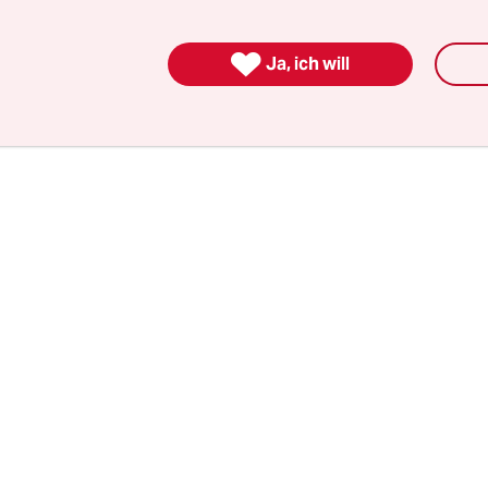
ifens harken oder Uniformierte beim morgendl
hsel.

Ja, ich will