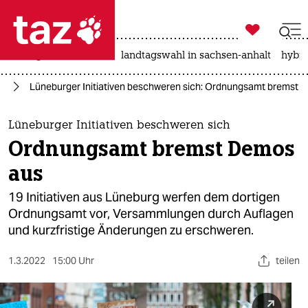

taz zahl ich
niedrigwasser
rente
landtagswahl in sachsen-anhalt
hybri

taz zahl ich
rd
Lüneburger Initiativen beschweren sich: Ordnungsamt bremst 
taz zahl ich
themen
Lüneburger Initiativen beschweren sich
Ordnungsamt bremst Demos
politik
aus
öko
19 Initiativen aus Lüneburg werfen dem dortigen
Ordnungsamt vor, Versammlungen durch Auflagen
gesellschaft
und kurzfristige Änderungen zu erschweren.
kultur
1.3.2022
15:00 Uhr
teilen
sport