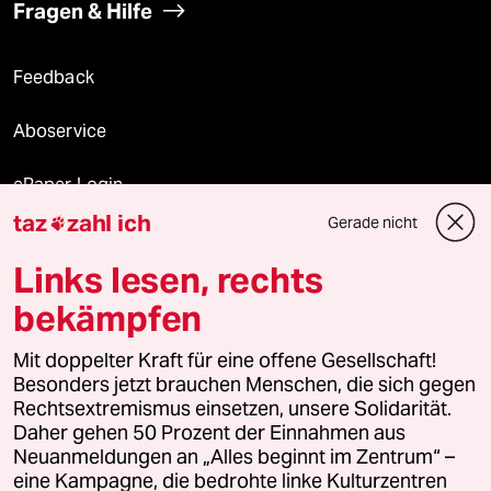
Fragen & Hilfe
Feedback
Aboservice
ePaper Login
taz
zahl ich
Gerade nicht

Downloads für Abonnierende
Links lesen, rechts
bekämpfen
© 2026 taz Verlags und Vertriebs GmbH
Mit doppelter Kraft für eine offene Gesellschaft!
Alle Rechte vorbehalten. Bei rechtlichen Fragen oder für Genehmigungen
wenden Sie sich bitte an
lizenzen@taz.de
Besonders jetzt brauchen Menschen, die sich gegen
Rechtsextremismus einsetzen, unsere Solidarität.
Daher gehen 50 Prozent der Einnahmen aus
Feedback
Redaktionsstatut
Kommune-Richtlinien
KI-
Neuanmeldungen an „Alles beginnt im Zentrum“ –
eine Kampagne, die bedrohte linke Kulturzentren