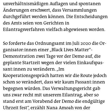
epaper login
unverhältnismäßigen Auflagen und spontanen
Änderungen erschwert, dass Versammlungen
durchgeführt werden können. Die Entscheidungen
des Amts seien von Gerichten in
Eilantragsverfahren vielfach abgewiesen worden.
So forderte das Ordnungsamt im Juli 2020 die Or­
ga­ni­sa­to­r:in­nen einer „Black Lives Matter“-
Demonstration zwei Tage vor der Demo auf, die
geplante Startzeit wegen der vielen Ein­kaufs­pas­
san­t:in­nen zu verändern. „Im
Kooperationsgespräch hatten wir die Route jedoch
schon so verändert, dass wir kaum Pas­san­t:in­nen
begegnen würden. Das Verwaltungsgericht gab
uns zwar recht mit unserem Eilantrag, aber so
stand erst am Vorabend der Demo die endgültige
Uhrzeit fest“, erzählt Nana Amoah von der