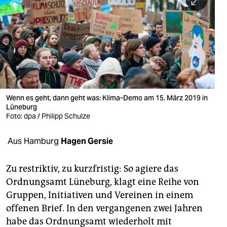
berlin
nord
wahrheit
verlag
verlag
Wenn es geht, dann geht was: Klima-Demo am 15. März 2019 in
Lüneburg
veranstaltungen
Foto: dpa / Philipp Schulze
shop
Aus Hamburg
Hagen Gersie
fragen & hilfe
unterstützen
Zu restriktiv, zu kurzfristig: So agiere das
Ordnungsamt Lüneburg, klagt eine Reihe von
abo
Gruppen, Initiativen und Vereinen in einem
offenen Brief. In den vergangenen zwei Jahren
genossenschaft
habe das Ordnungsamt wiederholt mit