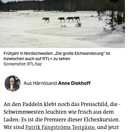
berlin
nord
wahrheit
verlag
verlag
Frühjahr in Nord­schweden: „Die große Elch­wanderung“ ist
inzwischen auch auf RTL+ zu sehen
veranstaltungen
Screenshot: RTL/taz
shop
Aus Härnösand
Anne Diekhoff
fragen & hilfe
unterstützen
An den Paddeln klebt noch das Preisschild, die ­
abo
Schwimmwesten leuchten wie frisch aus dem
Laden: Es ist die Premiere dieser Elchexkursion.
genossenschaft
Wir sind
Patrik Fängströms Testgäste
, und jetzt