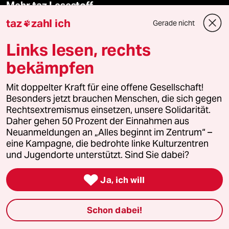
Mehr taz Lesestoff
taz
zahl ich
Gerade nicht

taz Blogs
Links lesen, rechts
bekämpfen
taz FUTURZWEI
Mit doppelter Kraft für eine offene Gesellschaft!
Le Monde diplomatique
Besonders jetzt brauchen Menschen, die sich gegen
Rechtsextremismus einsetzen, unsere Solidarität.
taz Archiv
Daher gehen 50 Prozent der Einnahmen aus
Neuanmeldungen an „Alles beginnt im Zentrum“ –
eine Kampagne, die bedrohte linke Kulturzentren
und Jugendorte unterstützt. Sind Sie dabei?
Mehr taz Angebote

Ja, ich will
Reisen
Schon dabei!
Kantine