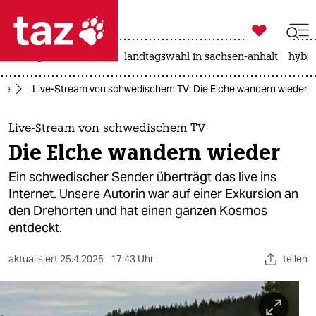

taz zahl ich
niedrigwasser
rente
landtagswahl in sachsen-anhalt
hybri

taz zahl ich
ise
Live-Stream von schwedischem TV: Die Elche wandern wieder
taz zahl ich
themen
Live-Stream von schwedischem TV
Die Elche wandern wieder
politik
Ein schwedischer Sender überträgt das live ins
öko
Internet. Unsere Autorin war auf einer Exkursion an
den Drehorten und hat einen ganzen Kosmos
gesellschaft
entdeckt.
kultur
aktualisiert
25.4.2025
17:43 Uhr
teilen
sport