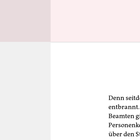
Denn seitd
entbrannt.
Beamten gi
Personenko
über den S