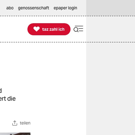
abo
genossenschaft
epaper login

taz zahl ich
taz zahl ich
d
rt die
teilen