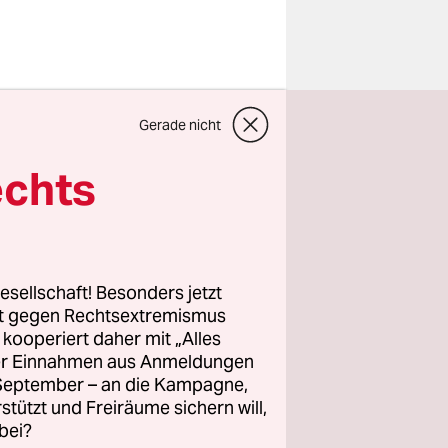
er Straße.
Gerade nicht
er, es geht
2016, als
echts
aufen dazu
.
r nicht mal
esellschaft! Besonders jetzt
 nicht die
rt gegen Rechtsextremismus
z kooperiert daher mit „Alles
ller Einnahmen aus Anmeldungen
. September – an die Kampagne,
rstützt und Freiräume sichern will,
bei?