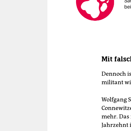
Sa
be
Mit fals
Dennoch is
militant wi
Wolfgang S
Connewitze
mehr. Das i
Jahrzehnt i