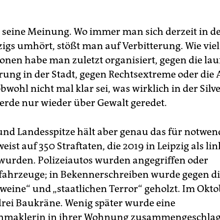
en seine Meinung. Wo immer man sich derzeit in de
zigs umhört, stößt man auf Verbitterung. Wie viel
ionen habe man zuletzt organisiert, gegen die la
rung in der Stadt, gegen Rechtsextreme oder die A
wohl nicht mal klar sei, was wirklich in der Silv
erde nur wieder über Gewalt geredet.
 und Landesspitze hält aber genau das für notwend
weist auf 350 Straftaten, die 2019 in Leipzig als li
 wurden. Polizeiautos wurden angegriffen oder
fahrzeuge; in Bekenner­schreiben wurde gegen d
weine“ und „staatlichen Terror“ geholzt. Im Okto
rei Baukräne. Wenig später wurde eine
nmaklerin in ihrer Wohnung zusammengeschlag