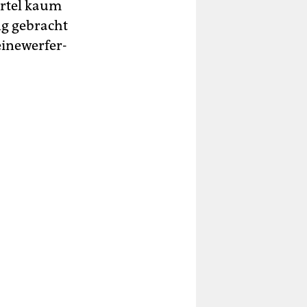
ertel kaum
ng gebracht
einewerfer-