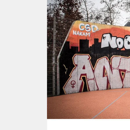
berlin
nord
wahrheit
verlag
verlag
veranstaltungen
shop
fragen & hilfe
unterstützen
abo
genossenschaft