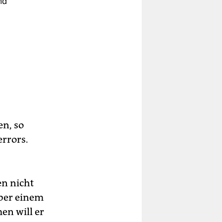
nd
en, so
errors.
en nicht
über einem
en will er