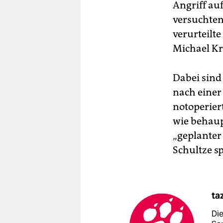
Angriff auf
versuchten
verurteilte
Michael Kr
Dabei sind 
nach einer
notoperier
wie behaup
„geplanter 
Schultze sp
ta
Di