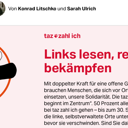
Von
Konrad Litschko
und
Sarah Ulrich
tagmorgen stehen in Leipzig wieder Linke auf d
taz
zahl ich

Kundgebung vor dem Amtsgericht, hissen sie Bann
tz. Diesmal aber um eine Nacht aus dem Januar 
Links lesen, r
eonazis im Stadtteil randalierten. Noch immer l
bekämpfen
Linke kritisieren nun die schleppende Aufklärung
 bleibt klein und unspektakulär. Der Polizei ist e
Mit doppelter Kraft für eine offene G
g wert. Leipziger Protestalltag – eigentlich. Wäre
brauchen Menschen, die sich vor O
einsetzen, unsere Solidarität. Die ta
acht in Connewitz gewesen.
beginnt im Zentrum“. 50 Prozent a
bei taz zahl ich gehen – bis zum 30
die linke, selbstverwaltete Orte unte
bevor sie verschwinden. Sind Sie da