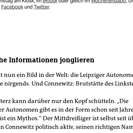
mstag am Kiosk, im
eKiosk
oder gleich im
Wochenendabo.
U
i
Facebook
und
Twitter
.
che Informationen jonglieren
t nun ein Bild in der Welt: die Leipziger Autonom
e nirgends. Und Connewitz: Brutstätte des Linkst
terz kann darüber nur den Kopf schütteln. „Die
r Autonomen gibt es in der Form schon seit Jahr
st ein Mythos.“ Der Mittdreißiger ist selbst seit 
n Connewitz politisch aktiv, seinen richtigen Nam