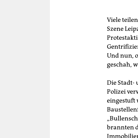
Viele teil
Szene Leip
Protestakt
Gentrifizie
Und nun, ob
geschah, w
Die Stadt-
Polizei ver
eingestuft
Baustellen
„Bullensch
brannten d
Immobilie