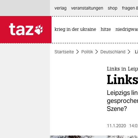
hautnavigation anspringen
hauptinhalt anspringen
footer anspringen
verlag
veranstaltungen
shop
fragen &
krieg in der ukraine
hitze
niedrigwa

taz zahl ich
taz zahl ich
Startseite
Politik
Deutschland
L
themen
politik
Links in Lei
Links
öko
Leipzigs li
gesellschaft
gesprochen
Szene?
kultur
sport
11.1.2020
14:0