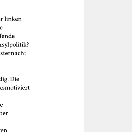
r linken
e
ufende
sylpolitik?
esternacht
ig. Die
nksmotiviert
ie
ber
en,