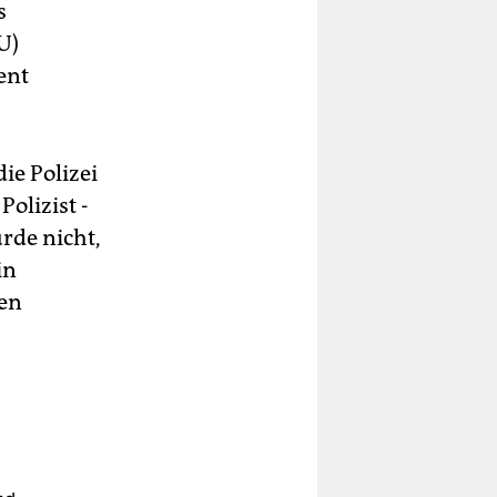
s
U)
ent
ie Polizei
olizist ­
rde nicht,
in
ten