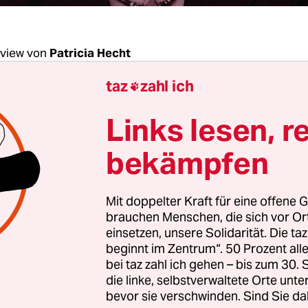
rview von
Patricia Hecht
taz
zahl ich

chenende: Frau Möhring, Sie haben diese Woch
Links lesen, r
Bundestag eingebracht, in dem Sie die Bundes
n,
reproduktive Gerechtigkeit
zum Regierungszi
bekämpfen
Was heißt das?
Mit doppelter Kraft für eine offene G
Möhring:
Das bedeutet die gesetzliche Verankerun
brauchen Menschen, die sich vor O
 Wir fordern erstens das Recht auf sexuelle
einsetzen, unsere Solidarität. Die ta
beginnt im Zentrum“. 50 Prozent a
immung aller Menschen. Zweitens das Recht, dass
bei taz zahl ich gehen – bis zum 30
bst entscheiden kann, ob sie ein Kind bekommt od
die linke, selbstverwaltete Orte unte
ns das Recht auf ein gutes und sicheres Leben mit
bevor sie verschwinden. Sind Sie da