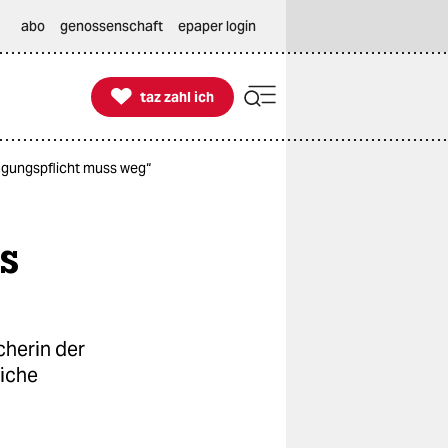
abo
genossenschaft
epaper login

taz zahl ich
taz zahl ich
ragungspflicht muss weg“
s
cherin der
liche