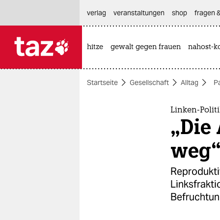
hautnavigation anspringen
hauptinhalt anspringen
footer anspringen
verlag
veranstaltungen
shop
fragen &
hitze
gewalt gegen frauen
nahost-ko

taz zahl ich
taz zahl ich
Startseite
Gesellschaft
Alltag
P
themen
politik
Linken-Poli
„Die
öko
weg
gesellschaft
Reproduktiv
kultur
Linksfrakti
Befruchtun
sport