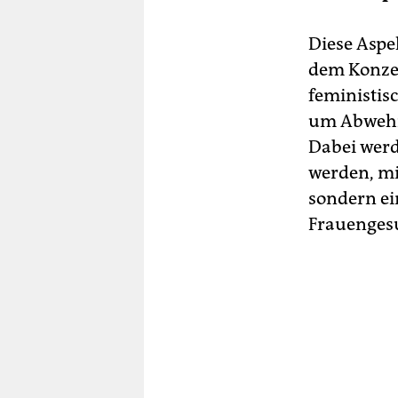
Diese Aspek
dem Konzep
feministisc
um Abwehr
Dabei werd
werden, mit
sondern ei
Frauenges