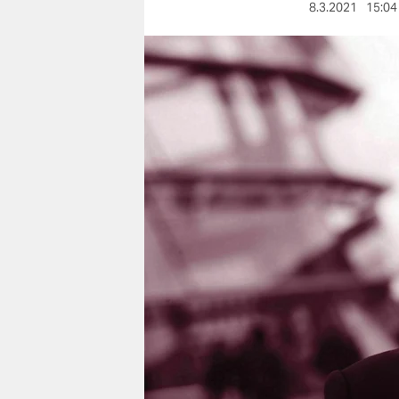
berlin
8.3.2021
15:04
nord
wahrheit
verlag
verlag
veranstaltungen
shop
fragen & hilfe
unterstützen
abo
genossenschaft