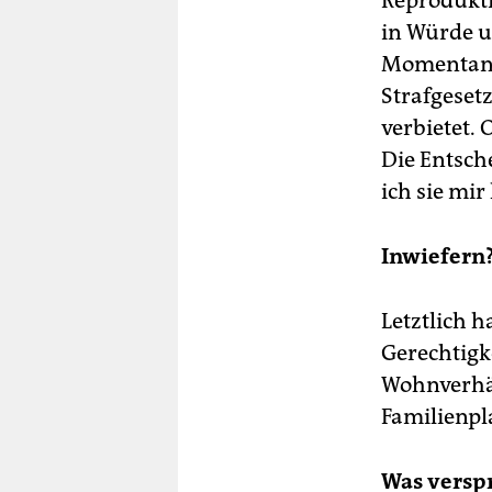
Reprodukti
in Würde u
Momentan w
Strafgeset
verbietet.
Die Entsch
ich sie mir
Inwiefern
Letztlich 
Gerechtigk
Wohnverhäl
Familienpl
Was verspr