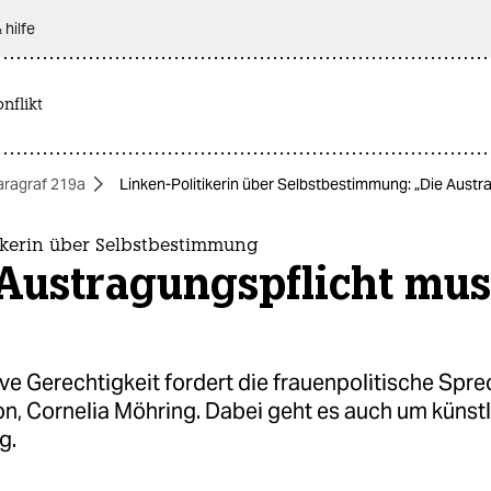
 hilfe
nflikt
aragraf 219a
Linken-Politikerin über Selbstbestimmung: „Die Aust
tikerin über Selbstbestimmung
 Austragungspflicht mus
“
e Gerechtigkeit fordert die frauenpolitische Spre
on, Cornelia Möhring. Dabei geht es auch um künst
g.