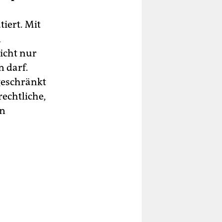
tiert. Mit
n
nicht nur
 darf.
geschränkt
rechtliche,
an