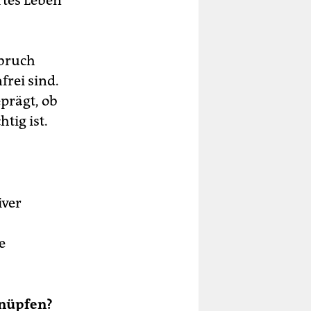
rtes Leben
bbruch
frei sind.
prägt, ob
tig ist.
iver
e
knüpfen?