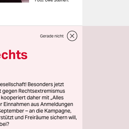
Foto: Uwe Steinert
Gerade nicht
e einen
echts
regierung
el zu
esellschaft! Besonders jetzt
g eines
rt gegen Rechtsextremismus
z kooperiert daher mit „Alles
ller Einnahmen aus Anmeldungen
 jede
. September – an die Kampagne,
er nicht.
rstützt und Freiräume sichern will,
 Kindern.
bei?