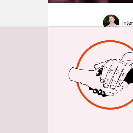
epaper login
Inte
taz am wo
Antrag im 
aufforder
erklären. 
Cornelia 
Dreiklangs:
Selbstbest
Person sel
Und dritte