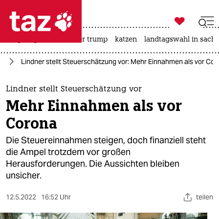

taz zahl ich
bergsteigen
usa unter trump
katzen
landtagswahl in sachs

taz zahl ich
lt
Lindner stellt Steuerschätzung vor: Mehr Einnahmen als vor Co
taz zahl ich
themen
Lindner stellt Steuerschätzung vor
Mehr Einnahmen als vor
politik
Corona
öko
Die Steuereinnahmen steigen, doch finanziell steht
die Ampel trotzdem vor großen
gesellschaft
Herausforderungen. Die Aussichten bleiben
unsicher.
kultur
sport
12.5.2022
16:52 Uhr
teilen