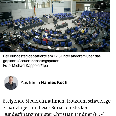
berlin
nord
wahrheit
verlag
verlag
veranstaltungen
Der Bundestag debattierte am 12.5 unter anderem über das
geplante Steuerentlastungspaket
Foto: Michael Kappeler/dpa
shop
fragen & hilfe
Aus Berlin
Hannes Koch
unterstützen
abo
Steigende Steuereinnahmen, trotzdem schwierige
genossenschaft
Finanzlage – in dieser Situation stecken
Bundesfinanzminister Christian Lindner (FDP)