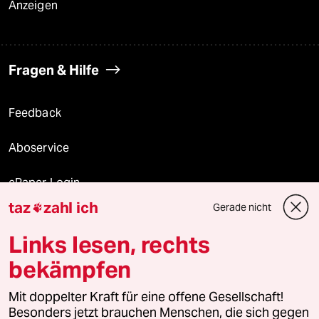
Anzeigen
Fragen & Hilfe
Feedback
Aboservice
ePaper Login
taz
zahl ich
Gerade nicht

Downloads für Abonnierende
Links lesen, rechts
bekämpfen
© 2026 taz Verlags und Vertriebs GmbH
Mit doppelter Kraft für eine offene Gesellschaft!
Alle Rechte vorbehalten. Bei rechtlichen Fragen oder für Genehmigungen
wenden Sie sich bitte an
lizenzen@taz.de
Besonders jetzt brauchen Menschen, die sich gegen