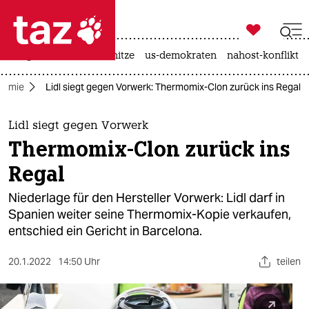

taz zahl ich
krieg in der ukraine
hitze
us-demokraten
nahost-konflikt

taz zahl ich
nomie
Lidl siegt gegen Vorwerk: Thermomix-Clon zurück ins Regal​
taz zahl ich
themen
Lidl siegt gegen Vorwerk
Thermomix-Clon zurück ins
politik
Regal​
öko
Niederlage für den Hersteller Vorwerk: Lidl darf in
Spanien weiter seine Thermomix-Kopie verkaufen,
gesellschaft
entschied ein Gericht in Barcelona.
kultur
20.1.2022
14:50 Uhr
teilen
sport