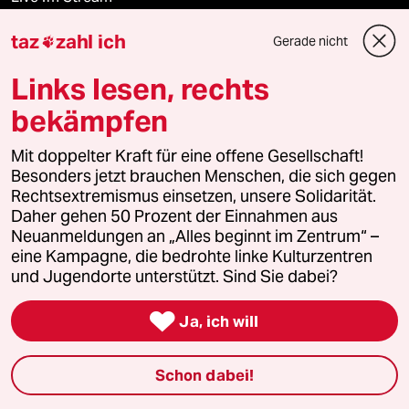
taz
zahl ich
Gerade nicht
Vergangene

Links lesen, rechts
taz lab 2027
bekämpfen
Mit doppelter Kraft für eine offene Gesellschaft!
Mehr taz Lesestoff
Besonders jetzt brauchen Menschen, die sich gegen
Rechtsextremismus einsetzen, unsere Solidarität.
Daher gehen 50 Prozent der Einnahmen aus
taz Blogs
Neuanmeldungen an „Alles beginnt im Zentrum“ –
eine Kampagne, die bedrohte linke Kulturzentren
taz FUTURZWEI
und Jugendorte unterstützt. Sind Sie dabei?

Le Monde diplomatique
Ja, ich will
taz Archiv
Schon dabei!