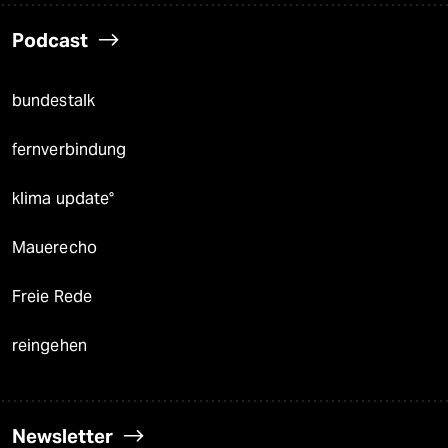
Podcast
bundestalk
fernverbindung
klima update°
Mauerecho
Freie Rede
reingehen
Newsletter