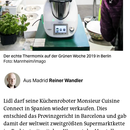
berlin
nord
wahrheit
verlag
verlag
Der echte Thermomix auf der Grünen Woche 2019 in Berlin
Foto: Mannheim/imago
veranstaltungen
shop
Aus Madrid
Reiner Wandler
fragen & hilfe
unterstützen
Lidl darf seine Küchenroboter Monsieur Cuisine
Connect in Spanien wieder verkaufen. Dies
abo
entschied das Provinzgericht in Barcelona und gab
genossenschaft
damit der weltweit zweitgrößten Supermarktkette