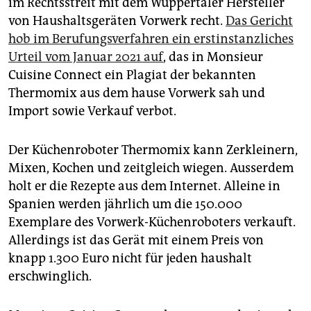
im Rechtsstreit mit dem Wuppertaler Hersteller
epaper login
von Haushaltsgeräten Vorwerk recht.
Das Gericht
hob im Berufungsverfahren ein erstinstanzliches
Urteil vom Januar 2021 auf
, das in Monsieur
Cuisine Connect ein Plagiat der bekannten
Thermomix aus dem hause Vorwerk sah und
Import sowie Verkauf verbot.
Der Küchenroboter Thermomix kann Zerkleinern,
Mixen, Kochen und zeitgleich wiegen. Ausserdem
holt er die Rezepte aus dem Internet. Alleine in
Spanien werden jährlich um die 150.000
Exemplare des Vorwerk-Küchenroboters verkauft.
Allerdings ist das Gerät mit einem Preis von
knapp 1.300 Euro nicht für jeden haushalt
erschwinglich.