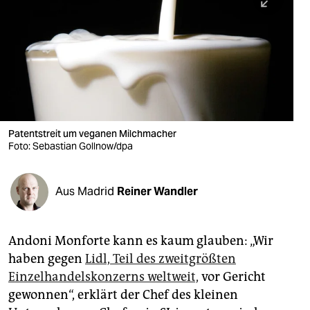
berlin
nord
wahrheit
verlag
verlag
Patentstreit um veganen Milchmacher
Foto: Sebastian Gollnow/dpa
veranstaltungen
shop
Aus Madrid
Reiner Wandler
fragen & hilfe
unterstützen
Andoni Monforte kann es kaum glauben: „Wir
haben gegen
Lidl, Teil des zweitgrößten
abo
Einzelhandelskonzerns weltweit,
vor Gericht
genossenschaft
gewonnen“, erklärt der Chef des kleinen