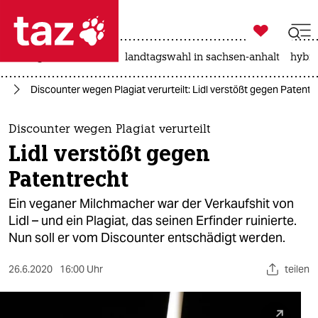

taz zahl ich
niedrigwasser
rente
landtagswahl in sachsen-anhalt
hybri

taz zahl ich
um
Discounter wegen Plagiat verurteilt: Lidl verstößt gegen Patentr
taz zahl ich
themen
Discounter wegen Plagiat verurteilt
Lidl verstößt gegen
politik
Patentrecht
öko
Ein veganer Milchmacher war der Verkaufshit von
Lidl – und ein Plagiat, das seinen Erfinder ruinierte.
gesellschaft
Nun soll er vom Discounter entschädigt werden.
kultur
26.6.2020
16:00 Uhr
teilen
sport