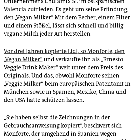
Unternehmens Chufamix SL im ostspanischen
epaper login
Valencia zufrieden. Es geht um seine Erfindung,
den „Vegan Milker“. Mit dem Becher, einem Filter
und einem Stößel, lässt sich schnell und billig
vegane Milch jeder Art herstellen.
Vor drei Jahren kopierte Lidl, so Monforte, den
„Vegan Milker“
und verkaufte ihn als „Ernesto
Veggie Drink Maker“ weit unter dem Preis des
Originals. Und das, obwohl Monforte seinen
„Veggie Milker“ beim europäischen Patentamt in
München sowie in Spanien, Mexiko, China und
den USA hatte schützen lassen.
„Sie haben selbst die Zeichnungen in der
Gebrauchsanweisung kopiert“, beschwert sich
Monforte, der umgehend in Spanien wegen