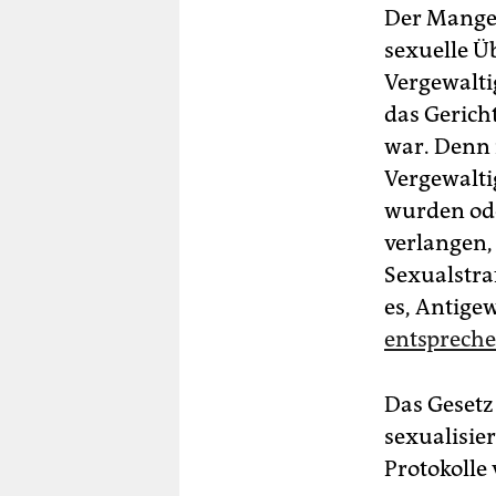
Der Mangel
sexuelle Ü
Vergewalti
das Gerich
war. Denn 
Vergewalti
wurden ode
verlangen,
Sexualstra
es, Antigew
entsprech
Das Gesetz
sexualisie
Protokolle 