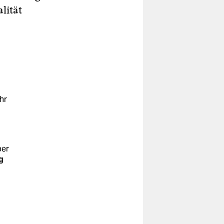
lität
hr
ber
g