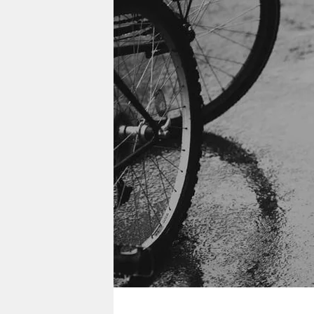
berlin
nord
wahrheit
verlag
verlag
veranstaltungen
shop
fragen & hilfe
unterstützen
abo
genossenschaft