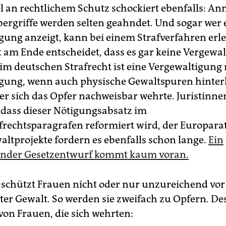
 an rechtlichem Schutz schockiert ebenfalls: A
bergriffe werden selten geahndet. Und sogar wer 
gung anzeigt, kann bei einem Strafverfahren erle
t am Ende entscheidet, dass es gar keine Vergewa
im deutschen Strafrecht ist eine Vergewaltigung 
gung, wenn auch physische Gewaltspuren hinter
r sich das Opfer nachweisbar wehrte. Juristinne
 dass dieser Nötigungsabsatz im
frechtsparagrafen reformiert wird, der Europarat
altprojekte fordern es ebenfalls schon lange.
Ein
ender Gesetzentwurf kommt kaum voran.
 schützt Frauen nicht oder nur unzureichend vor
rter Gewalt. So werden sie zweifach zu Opfern. De
von Frauen, die sich wehrten: