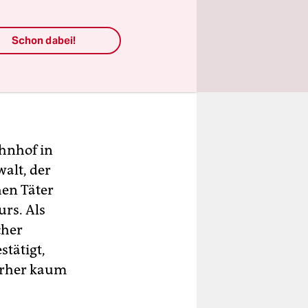
Schon dabei!
hnhof in
alt, der
hen Täter
rs. Als
cher
stätigt,
vorher kaum