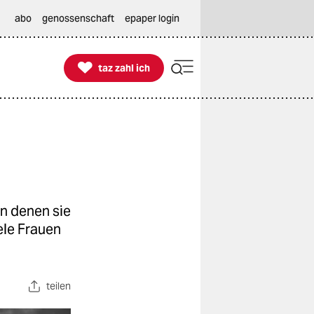
abo
genossenschaft
epaper login

taz zahl ich
taz zahl ich
in denen sie
ele Frauen
teilen