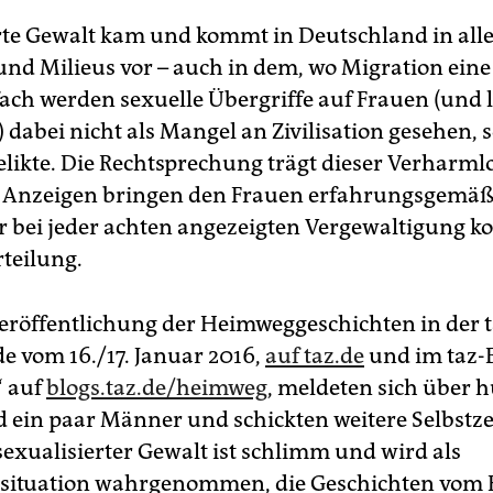
rte Gewalt kam und kommt in Deutschland in all
und Milieus vor – auch in dem, wo Migration eine
elfach werden sexuelle Übergriffe auf Frauen (und
 dabei nicht als Mangel an Zivilisation gesehen, 
elikte. Die Rechtsprechung trägt dieser Verharm
 Anzeigen bringen den Frauen erfahrungsgemäß 
r bei jeder achten angezeigten Vergewaltigung k
rteilung.
eröffentlichung der Heimweggeschichten in der 
 vom 16./17. Januar 2016,
auf taz.de
und im taz-
 auf
blogs.taz.de/heimweg
, meldeten sich über 
 ein paar Männer und schickten weitere Selbstze
sexualisierter Gewalt ist schlimm und wird als
ituation wahrgenommen, die Geschichten vom