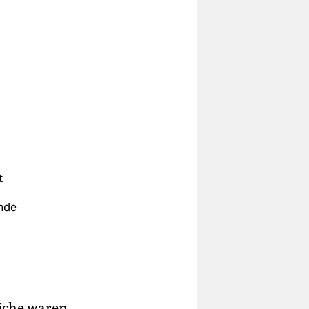
t
nde
liche waren