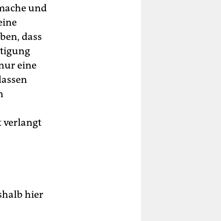
nmache und
eine
ben, dass
ltigung
nur eine
lassen
n
 verlangt
shalb hier