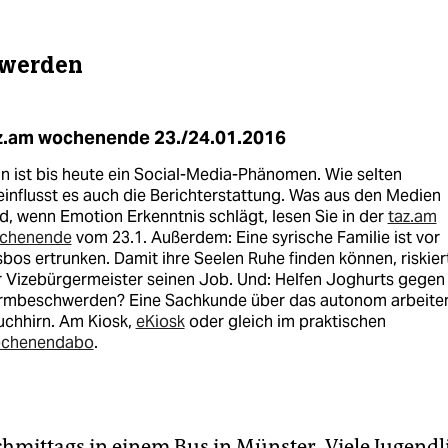
 werden
z.am wochenende 23./24.01.2016
n ist bis heute ein Social-Media-Phänomen. Wie selten
influsst es auch die Berichterstattung. Was aus den Medien
d, wenn Emotion Erkenntnis schlägt, lesen Sie in der
taz.am
chenende
vom 23.1. Außerdem: Eine syrische Familie ist vor
bos ertrunken. Damit ihre Seelen Ruhe finden können, riskier
 Vizebürgermeister seinen Job. Und: Helfen Joghurts gegen
rmbeschwerden? Eine Sachkunde über das autonom arbeite
uchhirn. Am Kiosk,
eKiosk
oder gleich im praktischen
chenendabo
.
chmittags in einem Bus in Münster. Viele Jugend