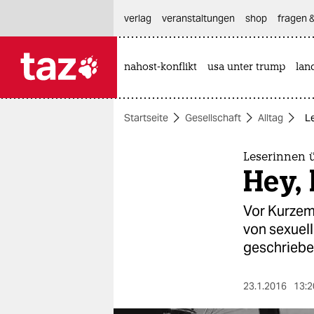
hautnavigation anspringen
hauptinhalt anspringen
footer anspringen
verlag
veranstaltungen
shop
fragen &
nahost-konflikt
usa unter trump
lan

taz zahl ich
taz zahl ich
Startseite
Gesellschaft
Alltag
Le
themen
politik
Leserinnen ü
Hey, 
öko
Vor Kurzem 
gesellschaft
von sexuell
geschriebe
kultur
sport
23.1.2016
13:2