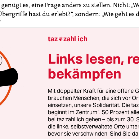
enügt es, eine Frage anders zu stellen. Nicht: „W
bergriffe hast du erlebt?“, sondern: „Wie geht es 
“
taz
zahl ich

hat einen Weg nach Hause. Auch nachts. Manchma
bte Straßen, manchmal vorbei an dunklen Ecken
Links lesen, r
reffen die Frauen auf Gruppen von Männern, wa
ein kann, manchmal gehen sie einsame Wege entl
bekämpfen
ken Gefahr bedeuten kann.
Mit doppelter Kraft für eine offene G
brauchen Menschen, die sich vor O
einsetzen, unsere Solidarität. Die ta
beginnt im Zentrum“. 50 Prozent a
bei taz zahl ich gehen – bis zum 30
die linke, selbstverwaltete Orte unte
bevor sie verschwinden. Sind Sie da