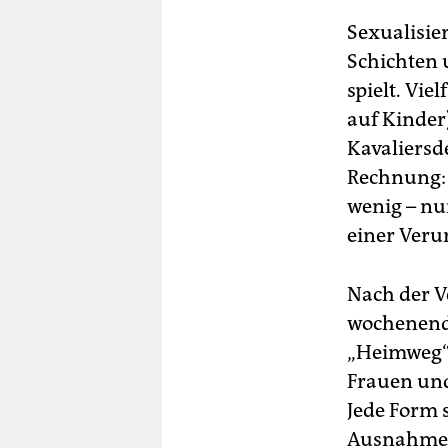
Sexualisie
Schichten 
spielt. Vi
auf Kinder)
Kavaliersd
Rechnung:
wenig – nu
einer Veru
Nach der V
wochenende
„Heimweg“
Frauen und
Jede Form 
Ausnahmes