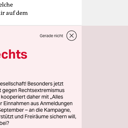
elche
dir auf dem
Gerade nicht
l geht es
.
echts
s gut oder
ang, wo
esellschaft! Besonders jetzt
rt gegen Rechtsextremismus
z kooperiert daher mit „Alles
ller Einnahmen aus Anmeldungen
. September – an die Kampagne,
rstützt und Freiräume sichern will,
bei?