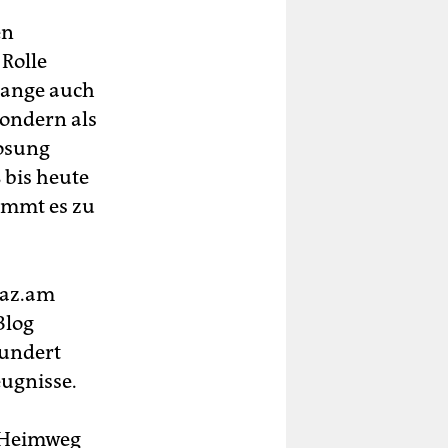
en
 Rolle
 lange auch
sondern als
losung
bis heute
ommt es zu
taz.am
Blog
hundert
ugnisse.
 Heimweg