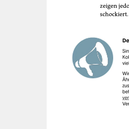
zeigen jedo
schockiert.
De
Sin
Kol
vie
Wir
Ähn
zu
beh
ver
Ve