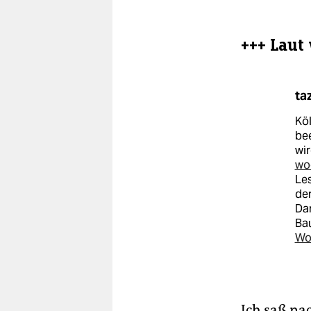
+++ Laut
ta
Köl
bee
wir
wo
Les
der
Da
Ba
Wo
Ich saß na