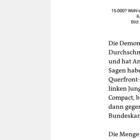
15.000? Wohl 
6
Bild
Die Demon
Durchschni
und hat An
Sagen habe
Querfront-
linken Jun
Compact, b
dann gegen
Bundeskanz
Die Menge 