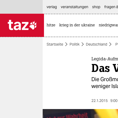
hautnavigation anspringen
hauptinhalt anspringen
footer anspringen
verlag
veranstaltungen
shop
fragen &
hitze
krieg in der ukraine
niedrigwa

taz zahl ich
taz zahl ich
Startseite
Politik
Deutschland
P
themen
politik
Legida-Aufm
Das 
öko
Die Großmob
gesellschaft
weniger Isl
kultur
22.1.2015
9:00
sport