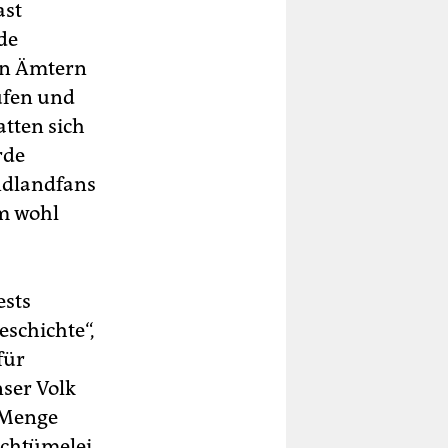
ast
de
en Ämtern
ufen und
tten sich
rde
ndlandfans
em wohl
ests
eschichte“,
für
nser Volk
 Menge
schtümelei.