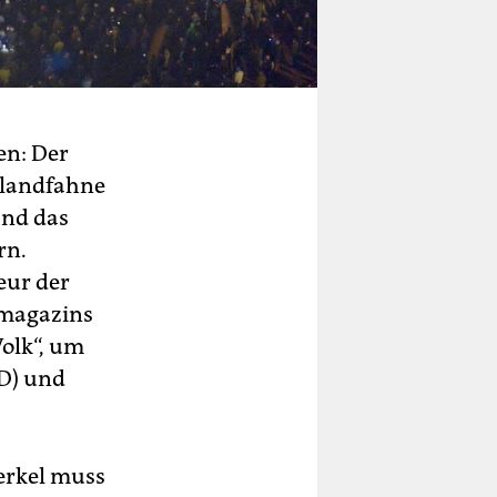
en: Der
hlandfahne
and das
rn.
eur der
smagazins
Volk“, um
D) und
erkel muss