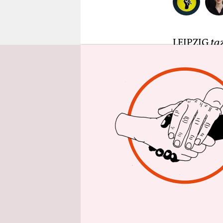
epaper login
LEIPZIG
ta
Pegida-Bew
zehn Proze
davon liefe
Gegendemon
die frustri
hätten die
Durchkom
Während di
4.000 Poli
Stadt etwa
Weg vor die