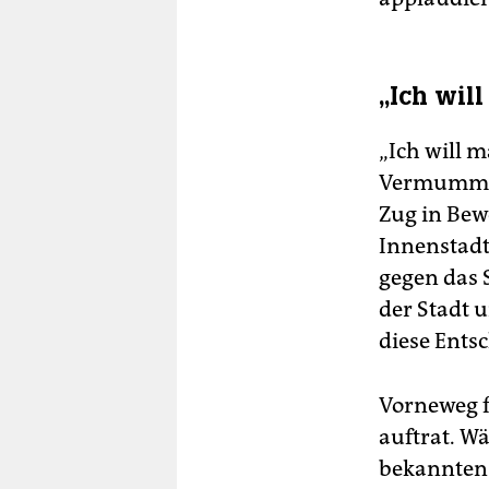
„Ich wil
„Ich will m
Vermummter
Zug in Bew
Innenstadt
gegen das 
der Stadt 
diese Ents
Vorneweg f
auftrat. W
bekannten S