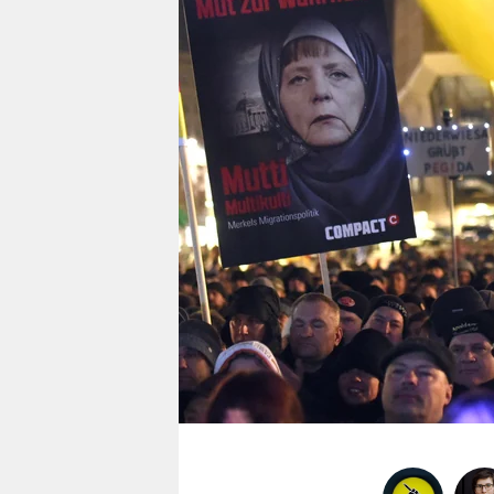
berlin
nord
wahrheit
verlag
verlag
veranstaltungen
shop
fragen & hilfe
unterstützen
abo
genossenschaft