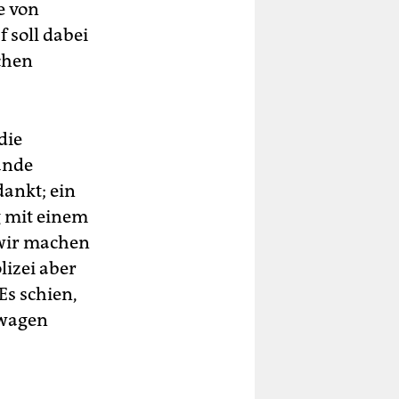
e von
 soll dabei
echen
die
ande
ankt; ein
g mit einem
 wir machen
lizei aber
Es schien,
zwagen