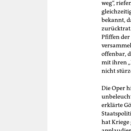
weg“, riefe
gleichzeit
bekannt, d
zurücktrat
Pfiffen de
versammelt
offenbar, 
mit ihren 
nicht stür
Die Oper h
unbeleucht
erklärte G
Staatspolit
hat Kriege
applaudier