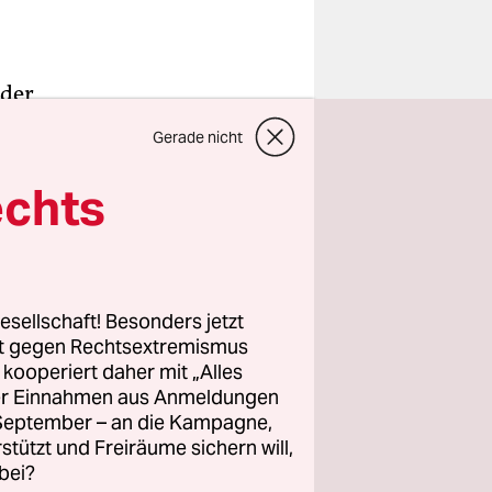
 der
en, gut
Gerade nicht
icht wenige
echts
r hatten
nd Polizei
s kein
esellschaft! Besonders jetzt
rt gegen Rechtsextremismus
z kooperiert daher mit „Alles
tellten
ller Einnahmen aus Anmeldungen
ngaben der
. September – an die Kampagne,
 doch ihren
rstützt und Freiräume sichern will,
bei?
 auch mit