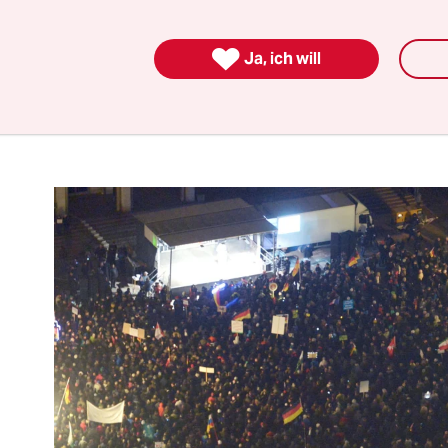
s Dresden angereiste Teilnehmer ein, die vor al
uftretenden Hooligans und Neonazis bestand.

Ja, ich will
läge auf Kabelschächte hatten zuvor für Verzö
hnstrecken von Dresden, Chemnitz und Meißen g