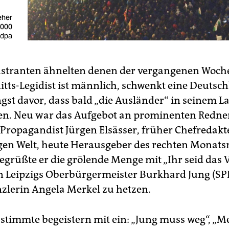
eher
.000
: dpa
stranten ähnelten denen der vergangenen Woch
tts-Legidist ist männlich, schwenkt eine Deutsc
gst davor, dass bald „die Ausländer“ in seinem L
n. Neu war das Aufgebot an prominenten Redne
Propagandist Jürgen Elsässer, früher Chefredakt
gen Welt, heute Herausgeber des rechten Monat
egrüßte er die grölende Menge mit „Ihr seid das 
 Leipzigs Oberbürgermeister Burkhard Jung (SP
lerin Angela Merkel zu hetzen.
stimmte begeistern mit ein: „Jung muss weg“, „M