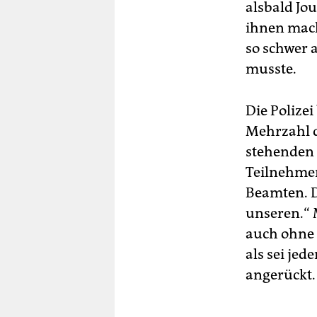
alsbald Jo
ihnen macht
so schwer a
musste.
Die Polizei
Mehrzahl 
stehenden 
Teilnehmer
Beamten. D
unseren.“ 
auch ohne 
als sei je
angerückt.