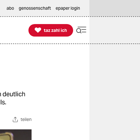
abo
genossenschaft
epaper login

taz zahl ich
taz zahl ich
 deutlich
ls.
teilen