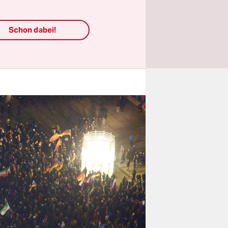
lem aus
Schon dabei!
gerungen
eführt.