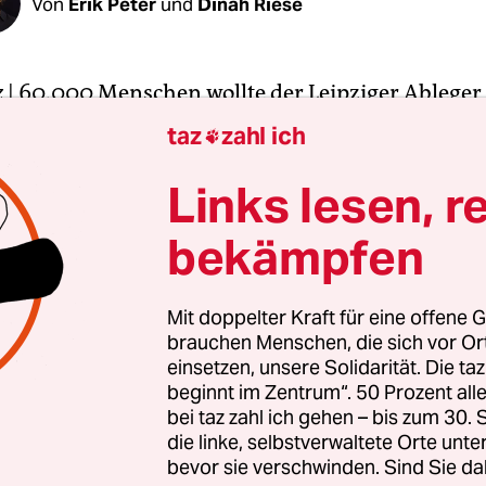
Von
Erik Peter
und
Dinah Riese
z
| 60.000 Menschen wollte der Leipziger Ableger
egung am Mittwochabend auf die Straßen bring
taz
zahl ich

nt davon sind am Ende tatsächlich gekommen, n
rten sich später Rangeleien mit Polizei und
Links lesen, r
stranten. Wo der Rest der Massen steckte, dafü
bekämpfen
erten Bürger ihre ganz eigene Erklärung: Antifa u
 Zugänge zum Augustusplatz derart versperrt, das
men war.
Mit doppelter Kraft für eine offene G
brauchen Menschen, die sich vor O
einsetzen, unsere Solidarität. Die ta
ese Verschwörungstheorien verbreitet wurden, s
beginnt im Zentrum“. 50 Prozent a
zisten sicher, dass die Legida-Anhänger – laut A
bei taz zahl ich gehen – bis zum 30
 15.000 –, trotz zahlreicher Gegendemonstranten
die linke, selbstverwaltete Orte unte
bevor sie verschwinden. Sind Sie da
 Leipziger Oper fanden. Etwas verspätet traf dort