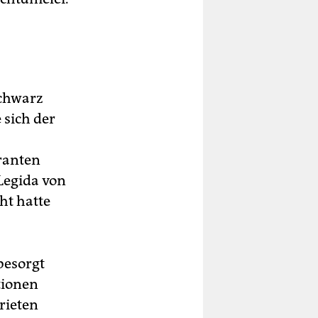
schwarz
sich der
ranten
Legida von
ht hatte
besorgt
tionen
rieten