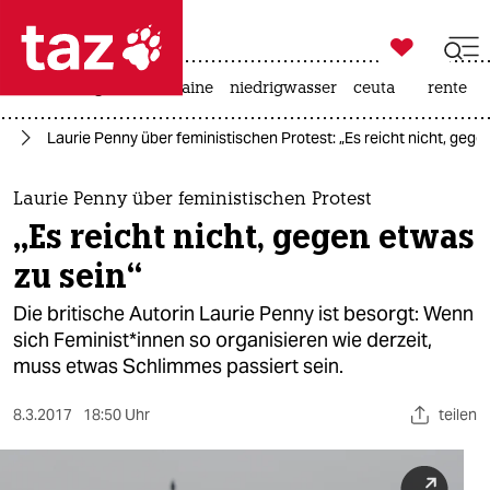

taz zahl ich
hitze
krieg in der ukraine
niedrigwasser
ceuta
rente

taz zahl ich
us
Laurie Penny über feministischen Protest: „Es reicht nicht, gege
taz zahl ich
themen
Laurie Penny über feministischen Protest
„Es reicht nicht, gegen etwas
politik
zu sein“
öko
Die britische Autorin Laurie Penny ist besorgt: Wenn
sich Feminist*innen so organisieren wie derzeit,
gesellschaft
muss etwas Schlimmes passiert sein.
kultur
8.3.2017
18:50 Uhr
teilen
sport