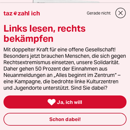
taz
zahl ich
Gerade nicht

Links lesen, rechts
bekämpfen
Mit doppelter Kraft für eine offene Gesellschaft!
Besonders jetzt brauchen Menschen, die sich gegen
Rechtsextremismus einsetzen, unsere Solidarität.
10 Ausgaben für 10 Euro
Daher gehen 50 Prozent der Einnahmen aus
Die Wochenzeitung mit taz-Blick
Neuanmeldungen an „Alles beginnt im Zentrum“ –
eine Kampagne, die bedrohte linke Kulturzentren
Unsere wochentaz bietet jeden Samstag
und Jugendorte unterstützt. Sind Sie dabei?
Journalismus, der es nicht allen recht macht und
Stimmen, die woanders nicht gehört werden. Jetzt

Ja, ich will
zehn Wochen lang kennenlernen.
Jeden Samstag als gedruckte Zeitung frei Haus
Schon dabei!
Zusätzlich digitale Ausgabe inkl. Vorlesefunktion