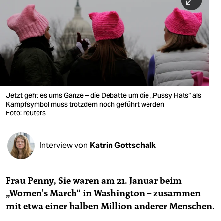
berlin
nord
wahrheit
verlag
verlag
Jetzt geht es ums Ganze – die Debatte um die „Pussy Hats“ als
Kampfsymbol muss trotzdem noch geführt werden
veranstaltungen
Foto: reuters
shop
fragen & hilfe
Interview von
Katrin Gottschalk
unterstützen
Frau Penny, Sie waren am 21. Januar beim
abo
„Women's March“ in Washington – zusammen
genossenschaft
mit etwa einer halben Million anderer Menschen.