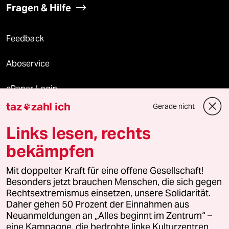
Fragen & Hilfe
Feedback
Aboservice
ePaper Login
taz
zahl ich
Gerade nicht

Downloads für Abonnierende
Links lesen, rechts
bekämpfen
© 2026 taz Verlags und Vertriebs GmbH
Alle Rechte vorbehalten. Bei rechtlichen Fragen oder für Genehmigungen
Mit doppelter Kraft für eine offene Gesellschaft!
wenden Sie sich bitte an
lizenzen@taz.de
Besonders jetzt brauchen Menschen, die sich gegen
Rechtsextremismus einsetzen, unsere Solidarität.
Daher gehen 50 Prozent der Einnahmen aus
Feedback
Redaktionsstatut
Kommune-Richtlinien
KI-
Neuanmeldungen an „Alles beginnt im Zentrum“ –
eine Kampagne, die bedrohte linke Kulturzentren