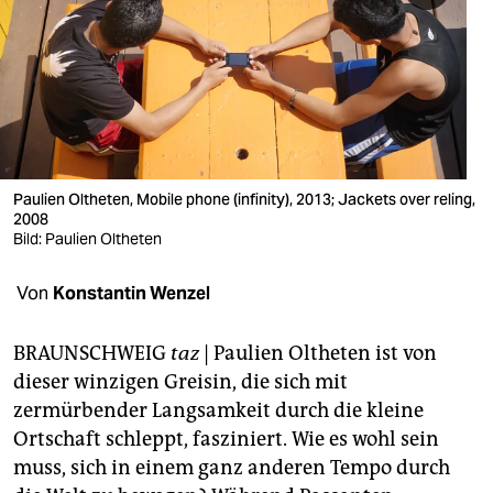
berlin
nord
wahrheit
verlag
verlag
Paulien Oltheten, Mobile phone (infinity), 2013; Jackets over reling,
2008
veranstaltungen
Bild: Paulien Oltheten
shop
Von
Konstantin Wenzel
fragen & hilfe
BRAUNSCHWEIG
taz
| Paulien Oltheten ist von
unterstützen
dieser winzigen Greisin, die sich mit
zermürbender Langsamkeit durch die kleine
abo
Ortschaft schleppt, fasziniert. Wie es wohl sein
genossenschaft
muss, sich in einem ganz anderen Tempo durch