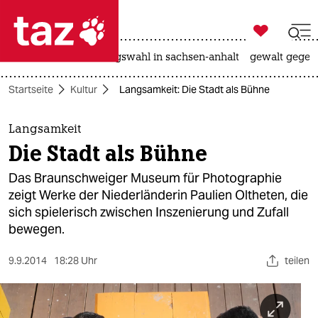

taz zahl ich
hitze
surfen
landtagswahl in sachsen-anhalt
gewalt gegen

taz zahl ich
Startseite
Kultur
Langsamkeit: Die Stadt als Bühne
taz zahl ich
themen
Langsamkeit
Die Stadt als Bühne
politik
Das Braunschweiger Museum für Photographie
öko
zeigt Werke der Niederländerin Paulien Oltheten, die
sich spielerisch zwischen Inszenierung und Zufall
gesellschaft
bewegen.
kultur
9.9.2014
18:28 Uhr
teilen
sport