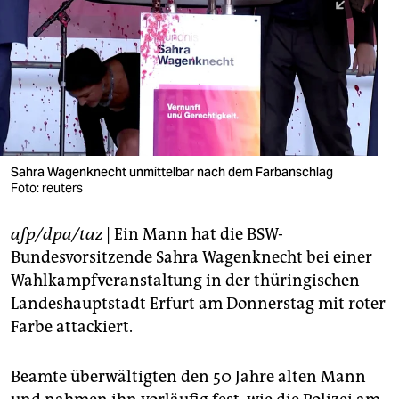
berlin
nord
wahrheit
verlag
verlag
Sahra Wagenknecht unmittelbar nach dem Farbanschlag
Foto: reuters
veranstaltungen
shop
afp/dpa/taz
| Ein Mann hat die BSW-
Bundesvorsitzende Sahra Wagenknecht bei einer
fragen & hilfe
Wahlkampfveranstaltung in der thüringischen
unterstützen
Landeshauptstadt Erfurt am Donnerstag mit roter
Farbe attackiert.
abo
genossenschaft
Beamte überwältigten den 50 Jahre alten Mann