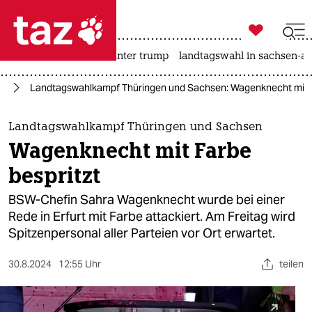

taz zahl ich
nahost-konflikt
usa unter trump
landtagswahl in sachsen-an

taz zahl ich
24
Landtagswahlkampf Thüringen und Sachsen: Wagenknecht mit F
taz zahl ich
themen
Landtagswahlkampf Thüringen und Sachsen
Wagenknecht mit Farbe
politik
bespritzt
öko
BSW-Chefin Sahra Wagenknecht wurde bei einer
Rede in Erfurt mit Farbe attackiert. Am Freitag wird
gesellschaft
Spitzenpersonal aller Parteien vor Ort erwartet.
kultur
30.8.2024
12:55 Uhr
teilen
sport