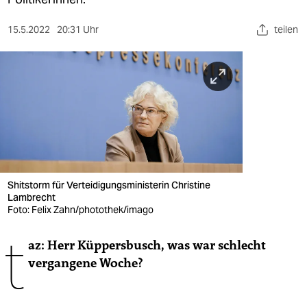
berlin
nord
15.5.2022
20:31 Uhr
teilen
wahrheit
verlag
verlag
veranstaltungen
shop
Shitstorm für Verteidigungsministerin Christine
Lambrecht
fragen & hilfe
Foto: Felix Zahn/photothek/imago
unterstützen
t
az: Herr Küppersbusch, was war schlecht
abo
vergangene Woche?
genossenschaft