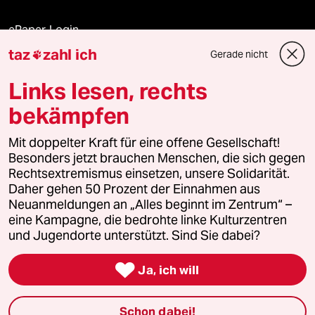
ePaper Login
taz
zahl ich
Gerade nicht

Downloads für Abonnierende
Links lesen, rechts
bekämpfen
© 2026 taz Verlags und Vertriebs GmbH
Mit doppelter Kraft für eine offene Gesellschaft!
Alle Rechte vorbehalten. Bei rechtlichen Fragen oder für Genehmigungen
wenden Sie sich bitte an
lizenzen@taz.de
Besonders jetzt brauchen Menschen, die sich gegen
Rechtsextremismus einsetzen, unsere Solidarität.
Daher gehen 50 Prozent der Einnahmen aus
Feedback
Redaktionsstatut
Kommune-Richtlinien
KI-
Neuanmeldungen an „Alles beginnt im Zentrum“ –
eine Kampagne, die bedrohte linke Kulturzentren
Leitlinie
Informant
Datenschutz
Impressum
AGB
und Jugendorte unterstützt. Sind Sie dabei?
Seitenwende
Einwilligungen widerrufen (Ads)

Ja, ich will
Schon dabei!