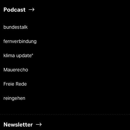
Podcast
bundestalk
fernverbindung
klima update°
Mauerecho
Freie Rede
reingehen
Newsletter