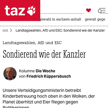

taz zahl ich
hitze
surfen
landtagswahl in sachsen-anhalt
gewalt gegen

taz zahl ich
ontest
Landtagswahlen, AfD und ESC: Sondierend wie der Kanzler
taz zahl ich
themen
Landtagswahlen, AfD und ESC
Sondierend wie der Kanzler
politik
öko
Kolumne
Die Woche
gesellschaft
von
Friedrich Küppersbusch
kultur
Unsere Verteidigungsministerin betreibt
Kinderbetreuung hoch oben in den Wolken, der
sport
Planet überhitzt und Eier fliegen gegen
Politikerinnen.