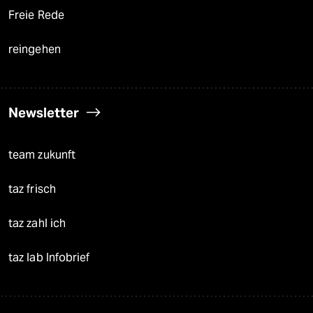
Freie Rede
reingehen
Newsletter
team zukunft
taz frisch
taz zahl ich
taz lab Infobrief