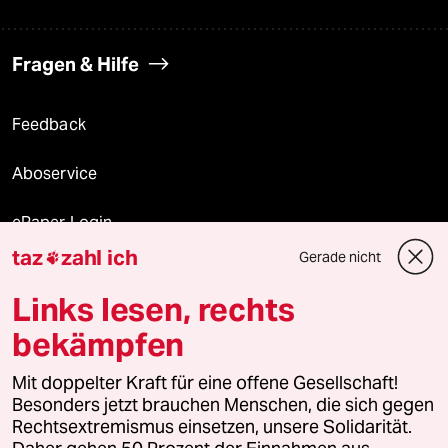
Fragen & Hilfe
Feedback
Aboservice
ePaper Login
taz
zahl ich
Gerade nicht

Downloads für Abonnierende
Links lesen, rechts
bekämpfen
© 2026 taz Verlags und Vertriebs GmbH
Mit doppelter Kraft für eine offene Gesellschaft!
Alle Rechte vorbehalten. Bei rechtlichen Fragen oder für Genehmigungen
wenden Sie sich bitte an
lizenzen@taz.de
Besonders jetzt brauchen Menschen, die sich gegen
Rechtsextremismus einsetzen, unsere Solidarität.