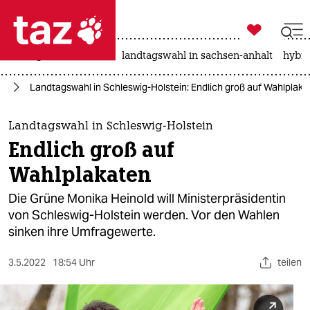

taz zahl ich
niedrigwasser
rente
landtagswahl in sachsen-anhalt
hybri

taz zahl ich
22
Landtagswahl in Schleswig-Holstein: Endlich groß auf Wahlplaka
taz zahl ich
themen
Landtagswahl in Schleswig-Holstein
Endlich groß auf
politik
Wahlplakaten
öko
Die Grüne Monika Heinold will Ministerpräsidentin
von Schleswig-Holstein werden. Vor den Wahlen
gesellschaft
sinken ihre Umfragewerte.
kultur
3.5.2022
18:54 Uhr
teilen
sport