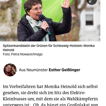
berlin
nord
wahrheit
verlag
verlag
Spitzenkandidatin der Grünen für Schleswig-Holstein: Monika
Heinold
veranstaltungen
Foto: Petra Nowack/imago
shop
fragen & hilfe
Aus Neumünster
Esther Geißlinger
unterstützen
Im Vorbeifahren hat Monika Heinold sich selbst
abo
gesehen, sie dreht sich im Sitz des Elektro-
genossenschaft
Kleinbusses um, mit dem sie als Wahlkämpferin
unterwegs ist: „Oh, da hängt ein Großplakat von