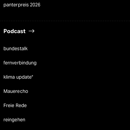
panterpreis 2026
Podcast
bundestalk
fernverbindung
klima update°
Mauerecho
Freie Rede
reingehen