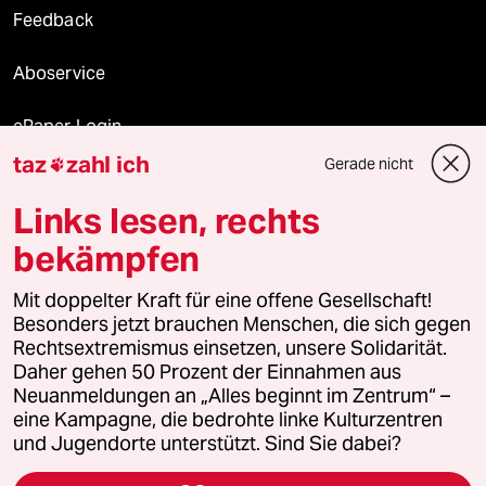
Feedback
Aboservice
ePaper Login
taz
zahl ich
Gerade nicht

Downloads für Abonnierende
Links lesen, rechts
bekämpfen
© 2026 taz Verlags und Vertriebs GmbH
Mit doppelter Kraft für eine offene Gesellschaft!
Alle Rechte vorbehalten. Bei rechtlichen Fragen oder für Genehmigungen
wenden Sie sich bitte an
lizenzen@taz.de
Besonders jetzt brauchen Menschen, die sich gegen
Rechtsextremismus einsetzen, unsere Solidarität.
Daher gehen 50 Prozent der Einnahmen aus
Feedback
Redaktionsstatut
Kommune-Richtlinien
KI-
Neuanmeldungen an „Alles beginnt im Zentrum“ –
eine Kampagne, die bedrohte linke Kulturzentren
Leitlinie
Informant
Datenschutz
Impressum
AGB
und Jugendorte unterstützt. Sind Sie dabei?