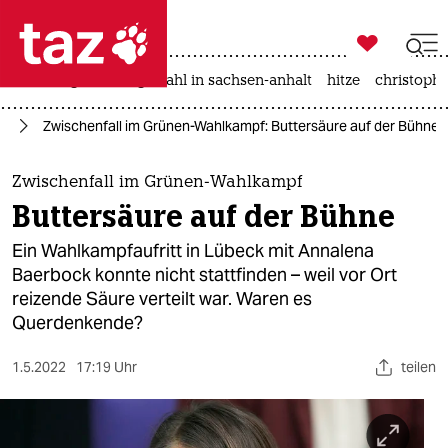

taz zahl ich
iran-krieg
landtagswahl in sachsen-anhalt
hitze
christophe

taz zahl ich
22
Zwischenfall im Grünen-Wahlkampf: Buttersäure auf der Bühne
taz zahl ich
themen
Zwischenfall im Grünen-Wahlkampf
Buttersäure auf der Bühne
politik
Ein Wahlkampfaufritt in Lübeck mit Annalena
öko
Baerbock konnte nicht stattfinden – weil vor Ort
reizende Säure verteilt war. Waren es
gesellschaft
Querdenkende?
kultur
1.5.2022
17:19 Uhr
teilen
sport