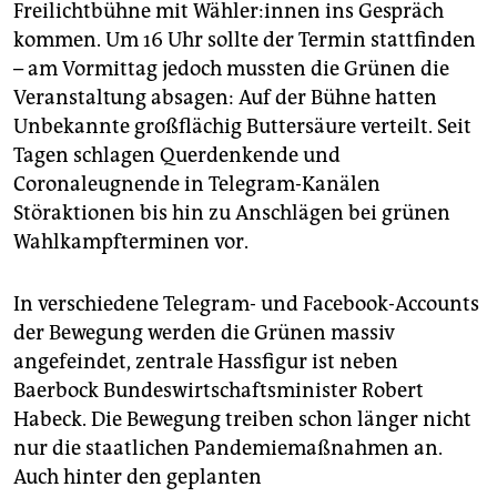
epaper login
Freilichtbühne mit Wäh­le­r:in­nen ins Gespräch
kommen. Um 16 Uhr sollte der Termin stattfinden
– am Vormittag jedoch mussten die Grünen die
Veranstaltung absagen: Auf der Bühne hatten
Unbekannte großflächig Buttersäure verteilt. Seit
Tagen schlagen Querdenkende und
Coronaleugnende in Telegram-Kanälen
Störaktionen bis hin zu Anschlägen bei grünen
Wahlkampfterminen vor.
In verschiedene Telegram- und Facebook-Accounts
der Bewegung werden die Grünen massiv
angefeindet, zentrale Hassfigur ist neben
Baerbock Bundeswirtschaftsminister Robert
Habeck. Die Bewegung treiben schon länger nicht
nur die staatlichen Pandemiemaßnahmen an.
Auch hinter den geplanten