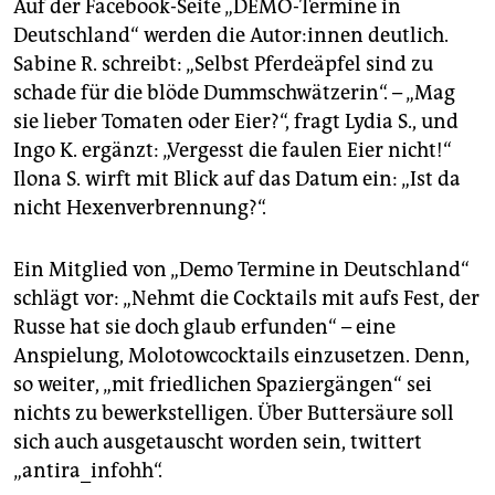
Auf der Facebook-Seite „DEMO-Termine in
Deutschland“ werden die Au­to­r:in­nen deutlich.
Sabine R. schreibt: „Selbst Pferdeäpfel sind zu
schade für die blöde Dummschwätzerin“. – „Mag
sie lieber Tomaten oder Eier?“, fragt Lydia S., und
Ingo K. ergänzt: „Vergesst die faulen Eier nicht!“
Ilona S. wirft mit Blick auf das Datum ein: „Ist da
nicht Hexenverbrennung?“.
Ein Mitglied von „Demo Termine in Deutschland“
schlägt vor: „Nehmt die Cocktails mit aufs Fest, der
Russe hat sie doch glaub erfunden“ – eine
Anspielung, Molotowcocktails einzusetzen. Denn,
so weiter, „mit friedlichen Spaziergängen“ sei
nichts zu bewerkstelligen. Über Buttersäure soll
sich auch ausgetauscht worden sein, twittert
„antira_infohh“.