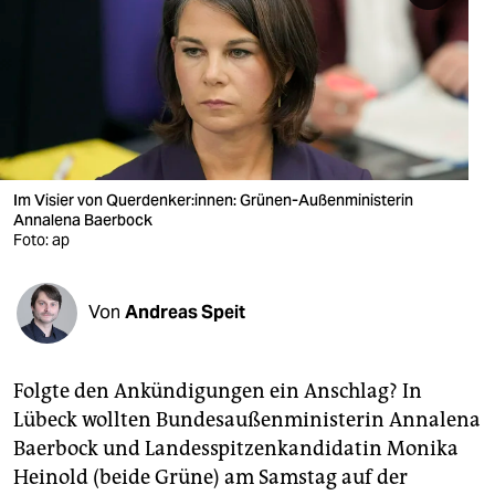
berlin
nord
wahrheit
verlag
verlag
Im Visier von Querdenker:innen: Grünen-Außenministerin
Annalena Baerbock
veranstaltungen
Foto: ap
shop
Von
Andreas Speit
fragen & hilfe
unterstützen
Folgte den Ankündigungen ein Anschlag? In
abo
Lübeck wollten Bundesaußenministerin Annalena
Baerbock und Landesspitzenkandidatin Monika
genossenschaft
Heinold (beide Grüne) am Samstag auf der