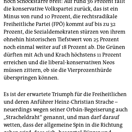
noch Schockstarre breit: Auf rund 36 Prozent fällt
epaper login
die konservative Volkspartei zurück, das ist ein
Minus von rund 10 Prozent, die rechtsradikale
Freiheitliche Partei (FPÖ) kommt auf bis zu 32
Prozent, die Sozialdemokraten stürzen von ihrem
ohnehin historischen Tiefstwert von 25 Prozent
noch einmal weiter auf 18 Prozent ab. Die Grünen
dürften mit Ach und Krach höchstens 11 Prozent
erreichen und die liberal-konservativen Neos
müssen zittern, ob sie die Vierprozenthürde
überspringen können.
Es ist der erwartete Triumph für die Freiheitlichen
und deren Anführer Heinz-Christian Strache –
neuerdings wegen seiner Orbán-Begeiserung auch
„Stracheldraht“ genannt, und man darf darauf
wetten, dass der allgemeine Spin in die Richtung