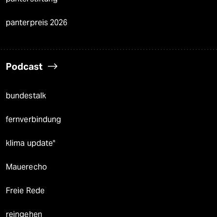
panterpreis 2026
Podcast
bundestalk
fernverbindung
klima update°
Mauerecho
Freie Rede
reingehen