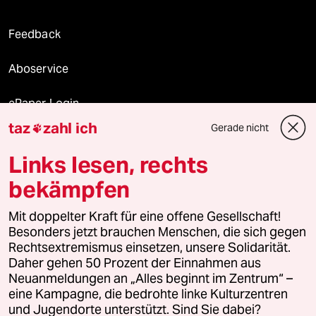
Feedback
Aboservice
ePaper Login
taz
zahl ich
Gerade nicht

Downloads für Abonnierende
Links lesen, rechts
bekämpfen
© 2026 taz Verlags und Vertriebs GmbH
Alle Rechte vorbehalten. Bei rechtlichen Fragen oder für Genehmigungen
Mit doppelter Kraft für eine offene Gesellschaft!
wenden Sie sich bitte an
lizenzen@taz.de
Besonders jetzt brauchen Menschen, die sich gegen
Rechtsextremismus einsetzen, unsere Solidarität.
Daher gehen 50 Prozent der Einnahmen aus
Feedback
Redaktionsstatut
Kommune-Richtlinien
KI-
Neuanmeldungen an „Alles beginnt im Zentrum“ –
eine Kampagne, die bedrohte linke Kulturzentren
Leitlinie
Informant
Datenschutz
Impressum
AGB
und Jugendorte unterstützt. Sind Sie dabei?