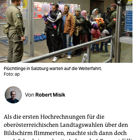
berlin
nord
wahrheit
verlag
verlag
veranstaltungen
Flüchtlinge in Salzburg warten auf die Weiterfahrt.
Foto: ap
shop
fragen & hilfe
Von
Robert Misik
unterstützen
Als die ersten Hochrechnungen für die
abo
oberösterreichischen Landtagswahlen über den
genossenschaft
Bildschirm flimmerten, machte sich dann doch