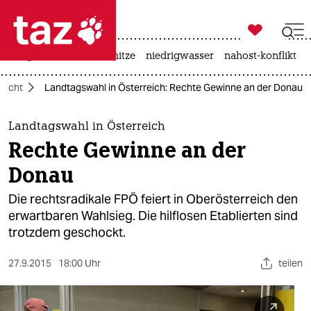

taz zahl ich
krieg in der ukraine
hitze
niedrigwasser
nahost-konflikt

taz zahl ich
lucht
Landtagswahl in Österreich: Rechte Gewinne an der Donau
taz zahl ich
themen
Landtagswahl in Österreich
Rechte Gewinne an der
politik
Donau
öko
Die rechtsradikale FPÖ feiert in Oberösterreich den
erwartbaren Wahlsieg. Die hilflosen Etablierten sind
gesellschaft
trotzdem geschockt.
kultur
27.9.2015
18:00 Uhr
teilen
sport