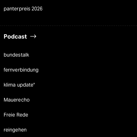
panterpreis 2026
Podcast
bundestalk
fernverbindung
klima update°
Mauerecho
Freie Rede
reingehen