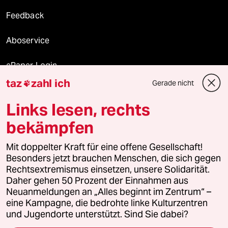
Feedback
Aboservice
ePaper Login
taz
zahl ich
Gerade nicht

Downloads für Abonnierende
Links lesen, rechts
bekämpfen
© 2026 taz Verlags und Vertriebs GmbH
Mit doppelter Kraft für eine offene Gesellschaft!
Alle Rechte vorbehalten. Bei rechtlichen Fragen oder für Genehmigungen
wenden Sie sich bitte an
lizenzen@taz.de
Besonders jetzt brauchen Menschen, die sich gegen
Rechtsextremismus einsetzen, unsere Solidarität.
Daher gehen 50 Prozent der Einnahmen aus
Feedback
Redaktionsstatut
Kommune-Richtlinien
KI-
Neuanmeldungen an „Alles beginnt im Zentrum“ –
eine Kampagne, die bedrohte linke Kulturzentren
Leitlinie
Informant
Datenschutz
Impressum
AGB
und Jugendorte unterstützt. Sind Sie dabei?