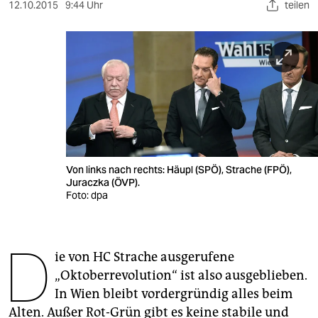
berlin
12.10.2015
9:44 Uhr
teilen
nord
wahrheit
verlag
verlag
veranstaltungen
Von links nach rechts: Häupl (SPÖ), Strache (FPÖ),
shop
Juraczka (ÖVP).
Foto: dpa
fragen & hilfe
unterstützen
D
ie von HC Strache ausgerufene
abo
„Oktoberrevolution“ ist also ausgeblieben.
genossenschaft
In Wien bleibt vordergründig alles beim
Alten. Außer Rot-Grün gibt es keine stabile und