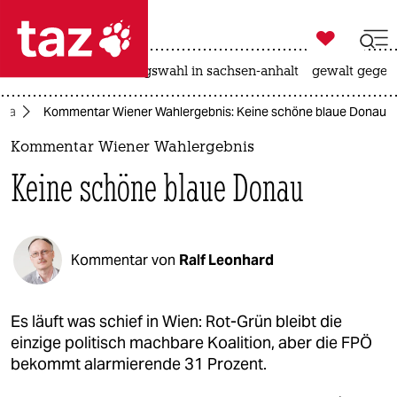

taz zahl ich
hitze
surfen
landtagswahl in sachsen-anhalt
gewalt gegen

taz zahl ich
opa
Kommentar Wiener Wahlergebnis: Keine schöne blaue Donau
taz zahl ich
Kommentar Wiener Wahlergebnis
themen
Keine schöne blaue Donau
politik
öko
Kommentar von
Ralf Leonhard
gesellschaft
kultur
Es läuft was schief in Wien: Rot-Grün bleibt die
einzige politisch machbare Koalition, aber die FPÖ
sport
bekommt alarmierende 31 Prozent.