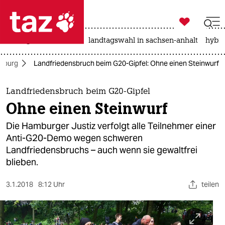

taz zahl ich
niedrigwasser
rente
landtagswahl in sachsen-anhalt
hybri

taz zahl ich
mburg
Landfriedensbruch beim G20-Gipfel: Ohne einen Steinwurf
taz zahl ich
themen
Landfriedensbruch beim G20-Gipfel
Ohne einen Steinwurf
politik
Die Hamburger Justiz verfolgt alle Teilnehmer einer
öko
Anti-G20-Demo wegen schweren
Landfriedensbruchs – auch wenn sie gewaltfrei
gesellschaft
blieben.
kultur
3.1.2018
8:12 Uhr
teilen
sport