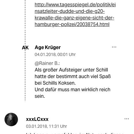
http://www.tagesspiegel.de/politik/ei
nsatzleiter-dudde-und-die-g20-
krawalle-die-ganz-eigene-sicht-der-
hamburger-polizei/20038754.html
Age Krüger
AK
04.01.2018
,
00:01 Uhr
@Rainer B.:
Als großer Aufsteiger unter Schill
hatte der bestimmt auch viel Spaß
bei Schills Koksen.
Und dafür muss man wirklich reich
sein.
xxxLCxxx
03.01.2018
,
11:31 Uhr