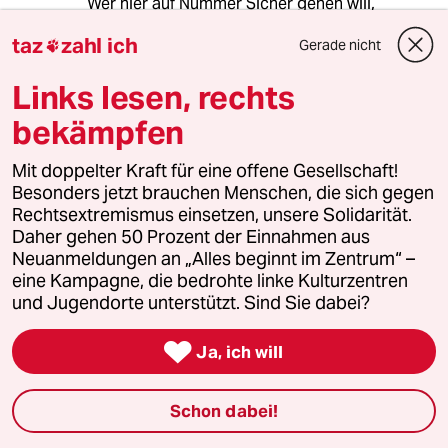
Wer hier auf Nummer Sicher gehen will,
schließt sich besser Rechten Demos an. Hier
taz
zahl ich
Gerade nicht

lässt es sich fast noch kuscheln, mit unseren
Freunden und Helfern!
Links lesen, rechts
bekämpfen
97796 (Profil gelöscht)
9G
Mit doppelter Kraft für eine offene Gesellschaft!
03.01.2018
,
14:40 Uhr
Besonders jetzt brauchen Menschen, die sich gegen
@amigo:
Rechtsextremismus einsetzen, unsere Solidarität.
Das tut jetzt weh, aber ganz sachlich
Daher gehen 50 Prozent der Einnahmen aus
und von der Bereitschaftspolizei SH
Neuanmeldungen an „Alles beginnt im Zentrum“ –
bestätigt: von rechten Demos, inkl.
eine Kampagne, die bedrohte linke Kulturzentren
radikalste Rechte, geht so gut wie nie
und Jugendorte unterstützt. Sind Sie dabei?
Gewalt gegen Leib aus. Gegen die
Polizei schonmal garnicht. Klar, ist

Ja, ich will
PR, aber funktioniert. Maskieren tut
sich da auch selten jemand. Also:
selbstgemachtes Leid liebe
Schon dabei!
Revoluzzer.