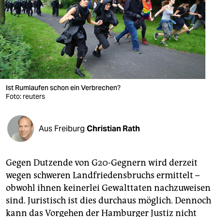
berlin
nord
wahrheit
verlag
verlag
Ist Rumlaufen schon ein Verbrechen?
Foto: reuters
veranstaltungen
shop
Aus Freiburg
Christian Rath
fragen & hilfe
unterstützen
Gegen Dutzende von G20-Gegnern wird derzeit
wegen schweren Landfriedensbruchs ermittelt –
abo
obwohl ihnen keinerlei Gewalttaten nachzuweisen
genossenschaft
sind. Juristisch ist dies durchaus möglich. Dennoch
kann das Vorgehen der Hamburger Justiz nicht