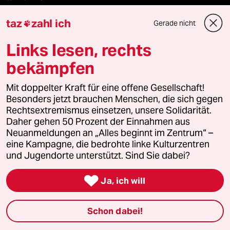
taz
zahl ich
recherchefonds ausland
Gerade nicht

Links lesen, rechts
panterstiftung
bekämpfen
panterpreis 2026
Mit doppelter Kraft für eine offene Gesellschaft!
Besonders jetzt brauchen Menschen, die sich gegen
Rechtsextremismus einsetzen, unsere Solidarität.
Podcast
Daher gehen 50 Prozent der Einnahmen aus
Neuanmeldungen an „Alles beginnt im Zentrum“ –
eine Kampagne, die bedrohte linke Kulturzentren
bundestalk
und Jugendorte unterstützt. Sind Sie dabei?
fernverbindung

Ja, ich will
klima update°
Schon dabei!
Mauerecho