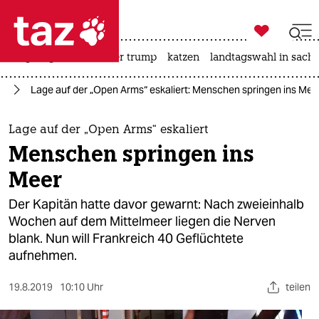

taz zahl ich
bergsteigen
usa unter trump
katzen
landtagswahl in sachs

taz zahl ich
ht
Lage auf der „Open Arms“ eskaliert: Menschen springen ins Mee
taz zahl ich
themen
Lage auf der „Open Arms“ eskaliert
Menschen springen ins
politik
Meer
öko
Der Kapitän hatte davor gewarnt: Nach zweieinhalb
Wochen auf dem Mittelmeer liegen die Nerven
gesellschaft
blank. Nun will Frankreich 40 Geflüchtete
aufnehmen.
kultur
sport
19.8.2019
10:10 Uhr
teilen