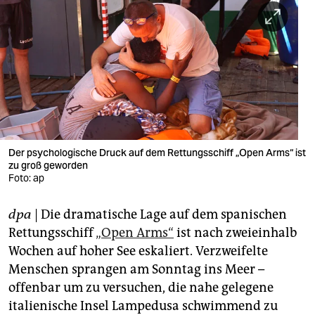
berlin
nord
wahrheit
verlag
verlag
veranstaltungen
Der psychologische Druck auf dem Rettungsschiff „Open Arms“ ist
zu groß geworden
shop
Foto: ap
fragen & hilfe
dpa
| Die dramatische Lage auf dem spanischen
Rettungsschiff
„Open Arms“
ist nach zweieinhalb
unterstützen
Wochen auf hoher See eskaliert. Verzweifelte
abo
Menschen sprangen am Sonntag ins Meer –
offenbar um zu versuchen, die nahe gelegene
genossenschaft
italienische Insel Lampedusa schwimmend zu