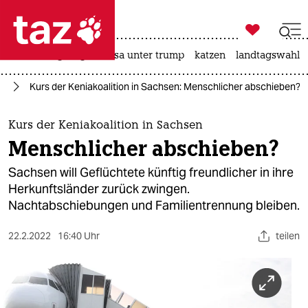

taz zahl ich
hitze
bergsteigen
usa unter trump
katzen
landtagswahl i

taz zahl ich
ht
Kurs der Keniakoalition in Sachsen: Menschlicher abschieben?
taz zahl ich
themen
Kurs der Keniakoalition in Sachsen
Menschlicher abschieben?
politik
Sachsen will Geflüchtete künftig freundlicher in ihre
öko
Herkunftsländer zurück zwingen.
Nachtabschiebungen und Familientrennung bleiben.
gesellschaft
22.2.2022
16:40 Uhr
teilen
kultur
sport