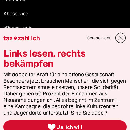
Aboservice
ePaper Login
taz
zahl ich
Gerade nicht

Downloads für Abonnierende
Links lesen, rechts
bekämpfen
© 2026 taz Verlags und Vertriebs GmbH
Mit doppelter Kraft für eine offene Gesellschaft!
Alle Rechte vorbehalten. Bei rechtlichen Fragen oder für Genehmigungen
wenden Sie sich bitte an
lizenzen@taz.de
Besonders jetzt brauchen Menschen, die sich gegen
Rechtsextremismus einsetzen, unsere Solidarität.
Daher gehen 50 Prozent der Einnahmen aus
Feedback
Redaktionsstatut
Kommune-Richtlinien
KI-
Neuanmeldungen an „Alles beginnt im Zentrum“ –
eine Kampagne, die bedrohte linke Kulturzentren
Leitlinie
Informant
Datenschutz
Impressum
AGB
und Jugendorte unterstützt. Sind Sie dabei?
Seitenwende
Einwilligungen widerrufen (Ads)

Ja, ich will