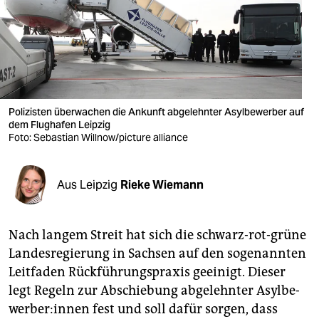
berlin
nord
wahrheit
verlag
Polizisten überwachen die Ankunft abgelehnter Asylbewerber auf
verlag
dem Flughafen Leipzig
Foto: Sebastian Willnow/picture alliance
veranstaltungen
shop
Aus Leipzig
Rieke Wiemann
fragen & hilfe
Nach langem Streit hat sich die schwarz-rot-grüne
unterstützen
Landesregierung in Sachsen auf den sogenannten
abo
Leitfaden Rückführungspraxis geeinigt. Dieser
legt Regeln zur Abschiebung abgelehnter Asyl­be­
genossenschaft
wer­be­r:in­nen fest und soll dafür sorgen, dass