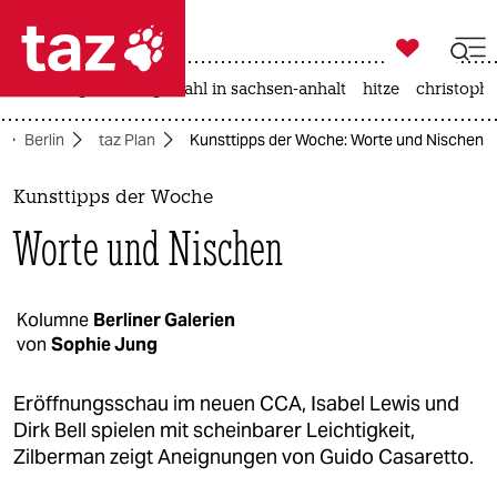

taz zahl ich
iran-krieg
landtagswahl in sachsen-anhalt
hitze
christophe

taz zahl ich
Berlin
taz Plan
Kunsttipps der Woche: Worte und Nischen
taz zahl ich
themen
Kunsttipps der Woche
Worte und Nischen
politik
öko
Kolumne
Berliner Galerien
von
Sophie Jung
gesellschaft
kultur
Eröffnungsschau im neuen CCA, Isabel Lewis und
Dirk Bell spielen mit scheinbarer Leichtigkeit,
sport
Zilberman zeigt Aneignungen von Guido Casaretto.