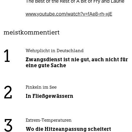
The Best of the Rest of A Bit of Fry and Laurie
www.youtube.com/watch?v=fAe8-rh-xjE
meistkommentiert
1
Wehrplicht in Deutschland
Zwangsdienst ist nie gut, auch nicht für
eine gute Sache
2
Pinkeln im See
In Fließgewässern
3
Extrem-Temperaturen
Wo die Hitzeanpassung scheitert