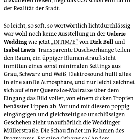
diskutieren ließen, liegt das CCA schon einmal in
der Realität der Stadt.
So leicht, so soft, so wortwörtlich lichtdurchlässig
war wohl noch keine Ausstellung in der
Galerie
Wedding
wie jetzt
„INTIM/E“
von
Dirk Bell
und
Isabel Lewis
. Transparente Duschvorhänge teilen
den Raum, ein üppiger Blumenstrauß steht
inmitten eines sonst minimalen Settings aus
Grau, Schwarz und Weiß, Elektrosound hüllt alles
in eine sanfte Atmosphäre, und nur leicht zeichnet
sich auf einer Queensize-Matratze über dem
Eingang das Bild voller, von einem dicken Tropfen
benässter Lippen ab. Vor und mit diesem poppig
eingängigen und gleichzeitig so unschlüssigen
Geschehen zieht unaufhörlich die Weddinger
Müllerstraße. Die Schau findet im Rahmen des
Programms
„Existing Otherwise/ Anders