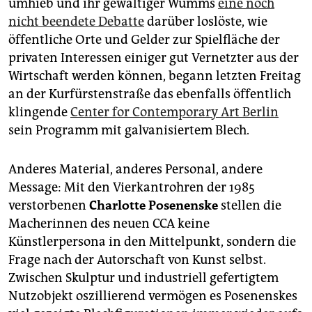
epaper login
umhieb und ihr gewaltiger Wumms
eine noch
nicht beendete Debatte
darüber loslöste, wie
öffentliche Orte und Gelder zur Spielfläche der
privaten Interessen einiger gut Vernetzter aus der
Wirtschaft werden können, begann letzten Freitag
an der Kurfürstenstraße das ebenfalls öffentlich
klingende
Center for Contemporary Art Berlin
sein Programm mit galvanisiertem Blech.
Anderes Material, anderes Personal, andere
Message: Mit den Vierkantrohren der 1985
verstorbenen
Charlotte Posenenske
stellen die
Macherinnen des neuen CCA keine
Künstlerpersona in den Mittelpunkt, sondern die
Frage nach der Autorschaft von Kunst selbst.
Zwischen Skulptur und industriell gefertigtem
Nutzobjekt oszillierend vermögen es Posenenskes