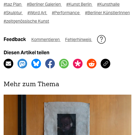
#taz Plan
#Berliner Galerien
#Kunst Berlin
#Kunsthalle
#Skulptur
#Word Art
#Performance
#Berliner KünstlerInnen
#zeitgenössische Kunst
Feedback
Kommentieren
Fehlerhinweis
Diesen Artikel teilen
Mehr zum Thema