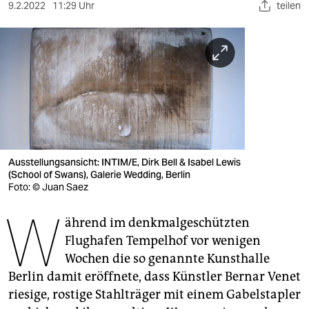
berlin
9.2.2022
11:29 Uhr
teilen
nord
wahrheit
verlag
verlag
veranstaltungen
Ausstellungsansicht: INTIM/E, Dirk Bell & Isabel Lewis
shop
(School of Swans), Galerie Wedding, Berlin
Foto: © Juan Saez
fragen & hilfe
W
ährend im denkmalgeschützten
unterstützen
Flughafen Tempelhof vor wenigen
abo
Wochen die so genannte Kunsthalle
Berlin damit eröffnete, dass Künstler Bernar Venet
genossenschaft
riesige, rostige Stahlträger mit einem Gabelstapler