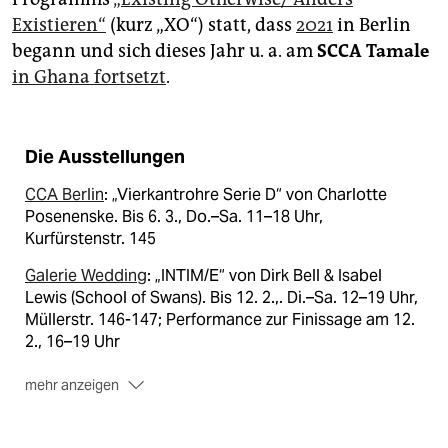
Existieren“
(kurz „XO“) statt, dass
2021
in Berlin
begann und sich dieses Jahr u. a. am
SCCA Tamale
in Ghana fortsetzt
.
Die Ausstellungen
CCA Berlin
: „Vierkantrohre Serie D“ von Charlotte
Posenenske. Bis 6. 3., Do.–Sa. 11–18 Uhr,
Kurfürstenstr. 145
Galerie Wedding
: „INTIM/E“ von Dirk Bell & Isabel
Lewis (School of Swans). Bis 12. 2.,. Di.–Sa. 12–19 Uhr,
Müllerstr. 146-147; Performance zur Finissage am 12.
2., 16–19 Uhr
mehr anzeigen
Zilberman Gallery
: „Of Goats, Scapes and
Appropriations“ von Guido Casaretto, Bis 12. 2., Di.–