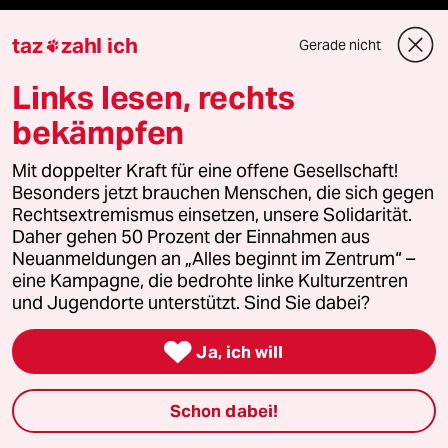
taz
zahl ich
Gerade nicht
Mehr taz Lesestoff

Links lesen, rechts
taz Blogs
bekämpfen
taz FUTURZWEI
Mit doppelter Kraft für eine offene Gesellschaft!
Besonders jetzt brauchen Menschen, die sich gegen
Le Monde diplomatique
Rechtsextremismus einsetzen, unsere Solidarität.
Daher gehen 50 Prozent der Einnahmen aus
Neuanmeldungen an „Alles beginnt im Zentrum“ –
taz Archiv
eine Kampagne, die bedrohte linke Kulturzentren
und Jugendorte unterstützt. Sind Sie dabei?

Mehr taz Angebote
Ja, ich will
Schon dabei!
Reisen