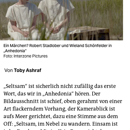
berlin
nord
wahrheit
verlag
Ein Märchen? Robert Stadlober und Wieland Schönfelder in
verlag
„Anhedonia“
Foto: Interzone Pictures
veranstaltungen
Von
Toby Ashraf
shop
fragen & hilfe
„Seltsam“ ist sicherlich nicht zufällig das erste
Wort, das wir in „Anhedonia“ hören. Der
unterstützen
Bildausschnitt ist schief, oben gerahmt von einer
abo
Art flackerndem Vorhang, der Kamerablick ist
aufs Meer gerichtet, dazu eine Stimme aus dem
genossenschaft
Off: „Seltsam, im Nebel zu wandern. Einsam ist