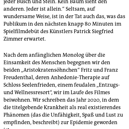
epaper login
jeder Busch und Stein. Kein Baum sieht den
anderen. Jeder ist allein.“ Seltsam, auf
wundersame Weise, ist in der Tat auch das, was das
Publikum in den nächsten knapp 80 Minuten im
Spielfilmdebüt des Künstlers Patrick Siegfried
Zimmer erwartet.
Nach dem anfänglichen Monolog über die
Einsamkeit des Menschen begegnen wir den
beiden „Aristokratensöhnchen“ Fritz und Franz
Freudenthal, deren Anhedonie-Therapie auf
Schloss Seelenfrieden, einem feudalen „Entzugs-
und Wellnessresort“, wir im Laufe des Filmes
beiwohnen. Wir schreiben das Jahr 2020, in dem
die titelgebende Krankheit als real existierendes
Phänomen (das die Unfähigkeit, Spaß und Lust zu
empfinden, beschreibt) zur Epidemie geworden