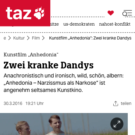

taz zahl ich
krieg in der ukraine
hitze
us-demokraten
nahost-konflikt

taz zahl ich
eite
Kultur
Film
Kunstfilm „Anhedonia“: Zwei kranke Dandys
taz zahl ich
themen
Kunstfilm „Anhedonia“
Zwei kranke Dandys
politik
Anachronistisch und ironisch, wild, schön, albern:
öko
„Anhedonia – Narzissmus als Narkose“ ist
angenehm seltsames Kunstkino.
gesellschaft
30.3.2016
19:21 Uhr
teilen
kultur
sport