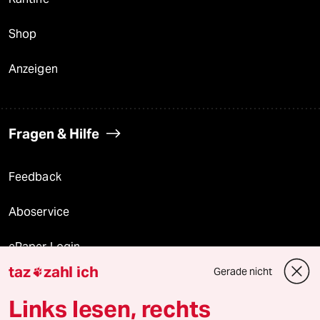
Shop
Anzeigen
Fragen & Hilfe
Feedback
Aboservice
ePaper Login
taz
zahl ich
Gerade nicht

Downloads für Abonnierende
Links lesen, rechts