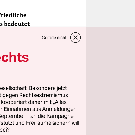
friedliche
s bedeutet
n
Gerade nicht
echts
esellschaft! Besonders jetzt
rt gegen Rechtsextremismus
z kooperiert daher mit „Alles
ller Einnahmen aus Anmeldungen
. September – an die Kampagne,
rstützt und Freiräume sichern will,
bei?