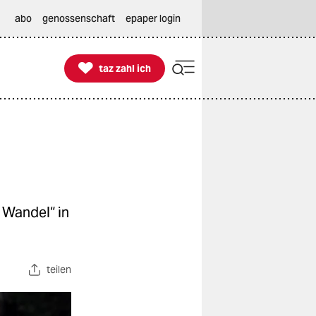
abo
genossenschaft
epaper login

taz zahl ich
taz zahl ich
n Wandel“ in
teilen