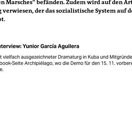
en Marsches“ befänden. Zudem wird auf den Art
 verwiesen, der das sozialistische System auf d
t.
nterview: Yunior García Aguilera
st vielfach ausgezeichneter Dra­ma­turg in Kuba und Mitgründe
ook-Seite Archipiélago, wo die Demo für den 15. 11. vorbere
e.