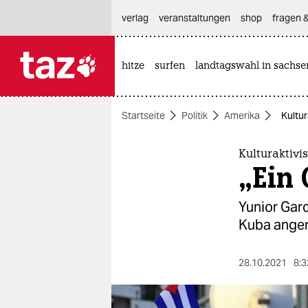
hautnavigation anspringen
hauptinhalt anspringen
footer anspringen
verlag
veranstaltungen
shop
fragen &
hitze
surfen
landtagswahl in sachse

taz zahl ich
taz zahl ich
Startseite
Politik
Amerika
Kultur
themen
politik
Kulturaktivi
„Ein 
öko
Yunior Garc
gesellschaft
Kuba angem
kultur
28.10.2021
8:3
sport