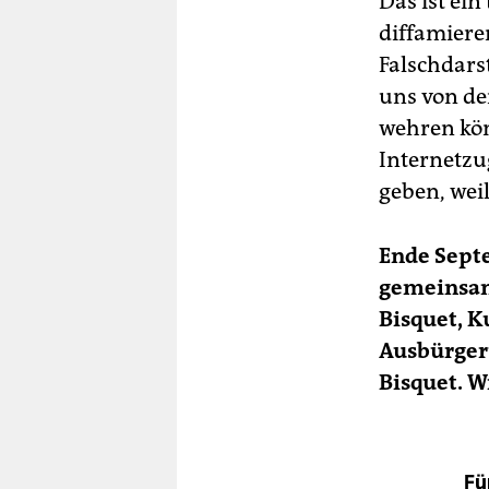
Das ist ein
diffamiere
Falschdars
uns von de
wehren kön
Internetzu
geben, weil
Ende Sept
gemeinsam 
Bisquet, K
Ausbürgeru
Bisquet. W
Fü