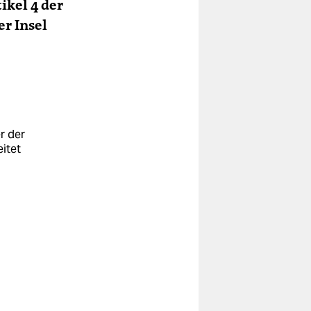
ikel 4 der
er Insel
r der
itet