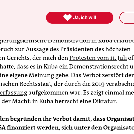

Ja, ich will
cía Aguilera:
In 62 Jahren kubanischer Revoluti
egierungskritische Demonstration in Kuba erlaubt
ruch zur Aussage des Präsidenten des höchsten
n Gerichts, der nach den
Protesten vom 11. Juli
öf
hatte, dass es in Kuba ein Demonstrationsrecht 
eine eigene Meinung gebe. Das Verbot zerstört d
schen Rechtsstaat, der durch die 2019 verabschi
erfassung
aufgekommen war. Es zeigt einmal me
 der Macht: in Kuba herrscht eine Diktatur.
en begründen ihr Verbot damit, dass Organisat
A finanziert werden, sich unter den Organisat