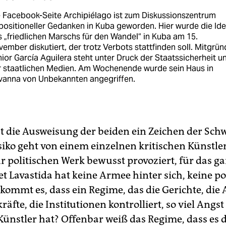
 Facebook-Seite Archipiélago ist zum Diskussionszentrum
ositioneller Gedanken in Kuba geworden. Hier wurde die Id
 „friedlichen Marschs für den Wandel“ in Kuba am 15.
ember diskutiert, der trotz Verbots stattfinden soll. Mitgrün
ior García Aguilera steht unter Druck der Staatssicherheit u
r staatlichen Medien. Am Wochenende wurde sein Haus in
vanna von Unbekannten angegriffen.
st die Ausweisung der beiden ein Zeichen der Sch
siko geht von einem einzelnen kritischen Künstler
r politischen Werk bewusst provoziert, für das g
 Lavastida hat keine Armee hinter sich, keine po
 kommt es, dass ein Regime, das die Gerichte, die
fte, die Institutionen kontrolliert, so viel Angs
Künstler hat? Offenbar weiß das Regime, dass es 