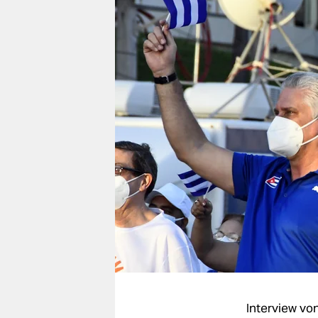
berlin
nord
wahrheit
verlag
verlag
veranstaltungen
shop
fragen & hilfe
unterstützen
abo
genossenschaft
Interview vo