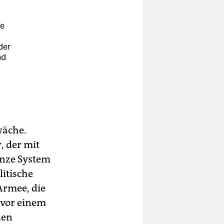
ee
der
nd
wäche.
, der mit
anze System
litische
 Armee, die
t vor einem
den