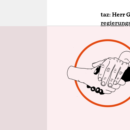
epaper login
taz: Herr 
regierung
das für di
Wandel“?