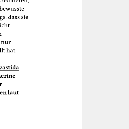
kreditieren,
 bewusste
s, dass sie
icht
n
h nur
lt hat.
vastida
herine
r
en laut