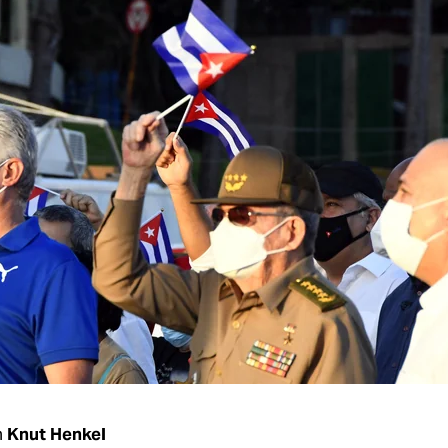
n
Knut Henkel