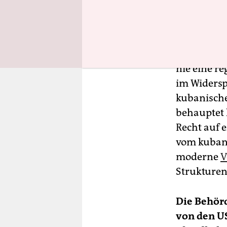
Yunior Gar
nie eine r
im Widersp
kubanische
behauptet 
Recht auf 
vom kubani
moderne
V
Strukturen
Die Behörd
von den US