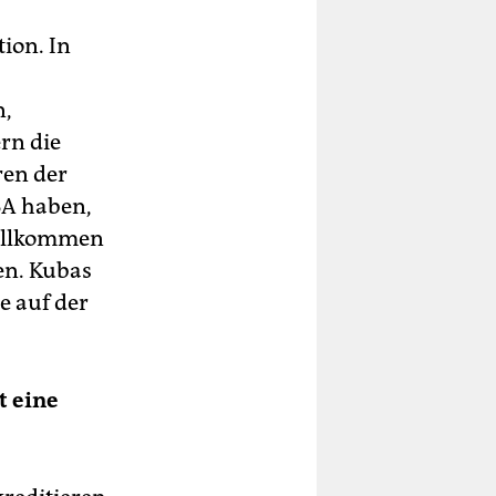
ion. In
n,
rn die
ren der
SA haben,
 vollkommen
en. Kubas
e auf der
t eine