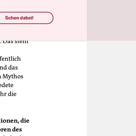
Schon dabei!
on wurde
. Das steht
fentlich
und das
en Mythos
edete
hr die
ionen, die
oren des