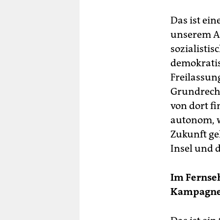
Das ist ei
unserem An
sozialistis
demokratis
Freilassun
Grundrecht
von dort f
autonom, w
Zukunft ge
Insel und d
Im Fernseh
Kampagne 