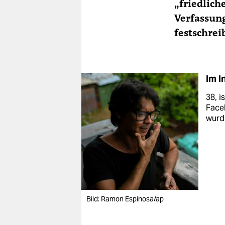
„friedlich
Verfassung
festschreib
Im I
38, i
Faceb
wurd
Bild: Ramon Espinosa/ap