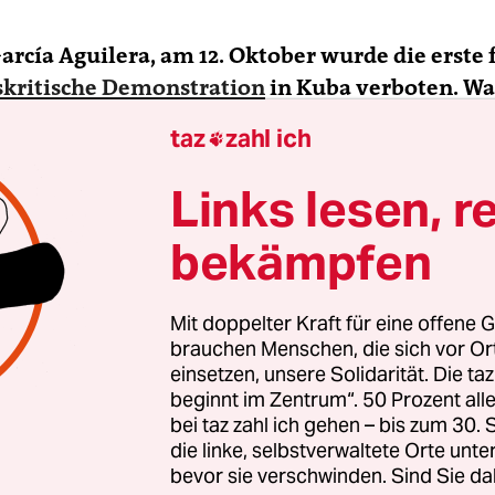
García Aguilera, am 12. Oktober wurde die erste 
skritische Demonstration
in Kuba verboten. Wa
e Organisatoren des „friedlichen Marschs für de
taz
zahl ich

Links lesen, r
bekämpfen
Mit doppelter Kraft für eine offene G
brauchen Menschen, die sich vor O
einsetzen, unsere Solidarität. Die ta
beginnt im Zentrum“. 50 Prozent a
bei taz zahl ich gehen – bis zum 30
die linke, selbstverwaltete Orte unte
bevor sie verschwinden. Sind Sie da