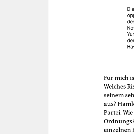
Die
opp
des
Nov
Yun
de
Ha
Für mich i
Welches Ri
seinem seh
aus? Hamlet
Partei. Wie
Ordnungskrä
einzelnen 