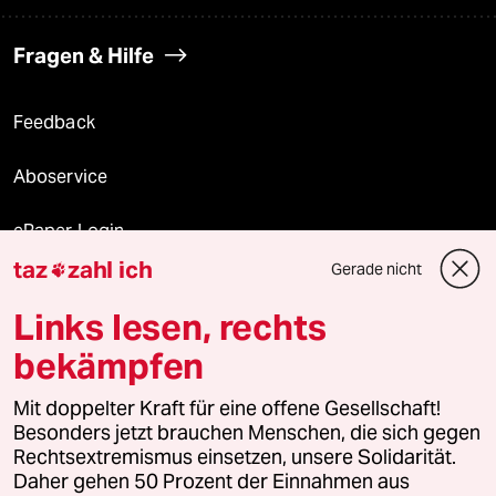
Fragen & Hilfe
Feedback
Aboservice
ePaper Login
taz
zahl ich
Gerade nicht

Downloads für Abonnierende
Links lesen, rechts
bekämpfen
© 2026 taz Verlags und Vertriebs GmbH
Alle Rechte vorbehalten. Bei rechtlichen Fragen oder für Genehmigungen
Mit doppelter Kraft für eine offene Gesellschaft!
wenden Sie sich bitte an
lizenzen@taz.de
Besonders jetzt brauchen Menschen, die sich gegen
Rechtsextremismus einsetzen, unsere Solidarität.
Daher gehen 50 Prozent der Einnahmen aus
Feedback
Redaktionsstatut
Kommune-Richtlinien
KI-