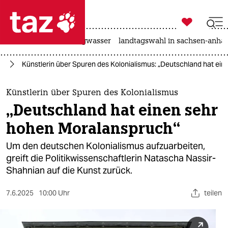

taz zahl ich
katzen
hitze
niedrigwasser
landtagswahl in sachsen-anhal

taz zahl ich
ur
Künstlerin über Spuren des Kolonialismus: „Deutschland hat ei
taz zahl ich
themen
Künstlerin über Spuren des Kolonialismus
„Deutschland hat einen sehr
politik
hohen Moralanspruch“
öko
Um den deutschen Kolonialismus aufzuarbeiten,
greift die Politikwissenschaftlerin Natascha Nassir-
gesellschaft
Shahnian auf die Kunst zurück.
kultur
7.6.2025
10:00 Uhr
teilen
sport