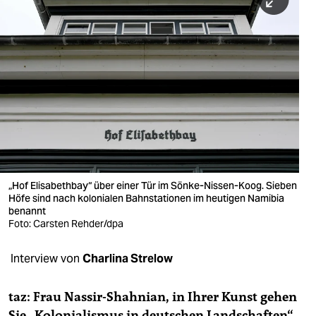
berlin
nord
wahrheit
verlag
verlag
veranstaltungen
shop
„Hof Elisabethbay“ über einer Tür im Sönke-Nissen-Koog. Sieben
Höfe sind nach kolonialen Bahnstationen im heutigen Namibia
fragen & hilfe
benannt
Foto: Carsten Rehder/dpa
unterstützen
Interview von
Charlina Strelow
abo
genossenschaft
taz: Frau Nassir-Shahnian, in Ihrer Kunst gehen
Sie „Kolonialismus in deutschen Landschaften“