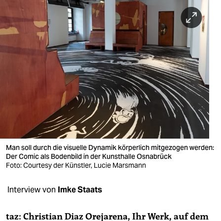
berlin
nord
wahrheit
verlag
verlag
veranstaltungen
shop
fragen & hilfe
Man soll durch die visuelle Dynamik körperlich mitgezogen werden:
Der Comic als Bodenbild in der Kunsthalle Osnabrück
unterstützen
Foto: Courtesy der Künstler, Lucie Marsmann
abo
Interview von
Imke Staats
genossenschaft
taz: Christian Diaz Orejarena, Ihr Werk, auf dem