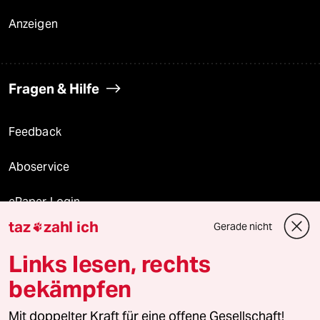
Anzeigen
Fragen & Hilfe
Feedback
Aboservice
ePaper Login
taz
zahl ich
Gerade nicht

Downloads für Abonnierende
Links lesen, rechts
bekämpfen
© 2026 taz Verlags und Vertriebs GmbH
Alle Rechte vorbehalten. Bei rechtlichen Fragen oder für Genehmigungen
Mit doppelter Kraft für eine offene Gesellschaft!