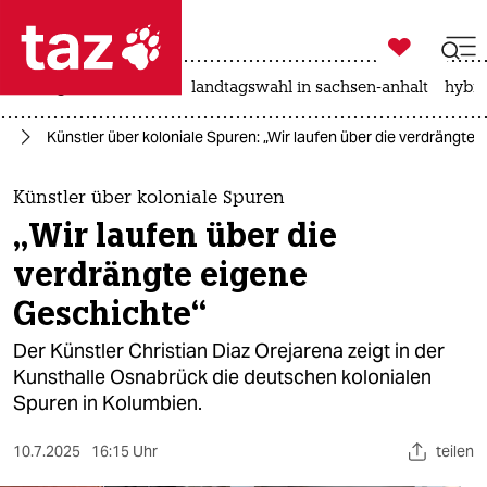

taz zahl ich
niedrigwasser
rente
landtagswahl in sachsen-anhalt
hybri

taz zahl ich
us
Künstler über koloniale Spuren: „Wir laufen über die verdrängte
taz zahl ich
themen
Künstler über koloniale Spuren
„Wir laufen über die
politik
verdrängte eigene
öko
Geschichte“
gesellschaft
Der Künstler Christian Diaz Orejarena zeigt in der
Kunsthalle Osnabrück die deutschen kolonialen
kultur
Spuren in Kolumbien.
sport
10.7.2025
16:15 Uhr
teilen