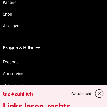
Kantine
Shop
Anzeigen
Fragen & Hilfe
Feedback
Aboservice
ePaper Login
taz
zahl ich
Gerade nicht

Downloads für Abonnierende
Links lesen, rechts