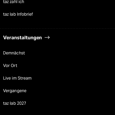
taz zahl ich
taz lab Infobrief
Veranstaltungen
Demnächst
Vor Ort
Live im Stream
Vergangene
taz lab 2027