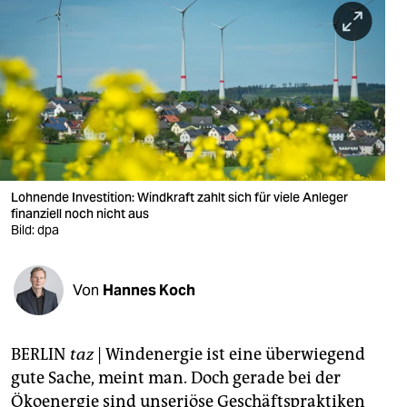
berlin
nord
wahrheit
verlag
verlag
veranstaltungen
Lohnende Investition: Windkraft zahlt sich für viele Anleger
finanziell noch nicht aus
shop
Bild: dpa
fragen & hilfe
Von
Hannes Koch
unterstützen
abo
BERLIN
taz
| Windenergie ist eine überwiegend
genossenschaft
gute Sache, meint man. Doch gerade bei der
Ökoenergie sind unseriöse Geschäftspraktiken