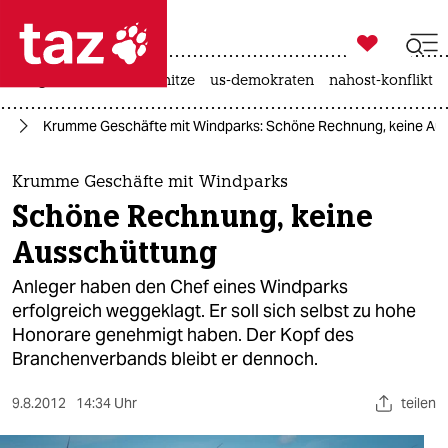

taz zahl ich
krieg in der ukraine
hitze
us-demokraten
nahost-konflikt

taz zahl ich
ie
Krumme Geschäfte mit Windparks: Schöne Rechnung, keine Au
taz zahl ich
themen
Krumme Geschäfte mit Windparks
Schöne Rechnung, keine
politik
Ausschüttung
öko
Anleger haben den Chef eines Windparks
erfolgreich weggeklagt. Er soll sich selbst zu hohe
gesellschaft
Honorare genehmigt haben. Der Kopf des
Branchenverbands bleibt er dennoch.
kultur
sport
9.8.2012
14:34 Uhr
teilen