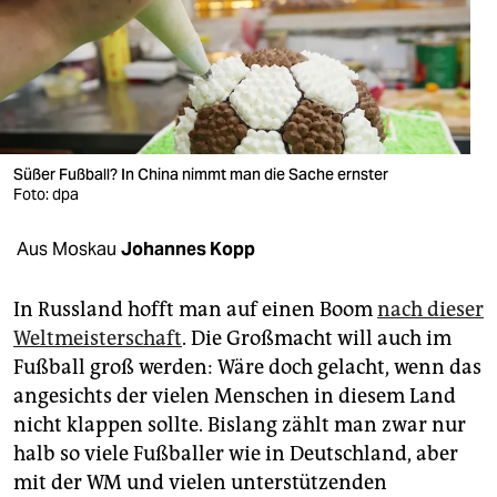
berlin
nord
wahrheit
verlag
Süßer Fußball? In China nimmt man die Sache ernster
verlag
Foto: dpa
veranstaltungen
Aus Moskau
Johannes Kopp
shop
In Russland hofft man auf einen Boom
nach dieser
fragen & hilfe
Weltmeisterschaft
. Die Großmacht will auch im
Fußball groß werden: Wäre doch gelacht, wenn das
unterstützen
angesichts der vielen Menschen in diesem Land
abo
nicht klappen sollte. Bislang zählt man zwar nur
halb so viele Fußballer wie in Deutschland, aber
genossenschaft
mit der WM und vielen unterstützenden