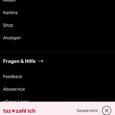
Reisen
Kantine
Shop
Anzeigen
Fragen & Hilfe
Feedback
Aboservice
ePaper Login
taz
zahl ich
Gerade nicht

Downloads für Abonnierende