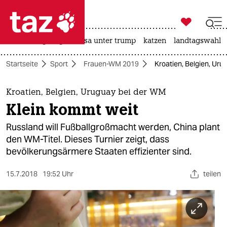

taz zahl ich
hitze
bergsteigen
usa unter trump
katzen
landtagswahl i

taz zahl ich
Startseite
Sport
Frauen-WM 2019
Kroatien, Belgien, Uru
taz zahl ich
themen
Kroatien, Belgien, Uruguay bei der WM
Klein kommt weit
politik
Russland will Fußballgroßmacht werden, China plant
öko
den WM-Titel. Dieses Turnier zeigt, dass
bevölkerungsärmere Staaten effizienter sind.
gesellschaft
15.7.2018
19:52 Uhr
teilen
kultur
sport