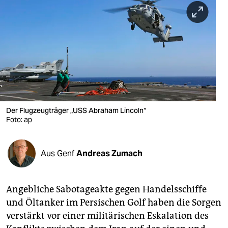
berlin
nord
wahrheit
verlag
verlag
veranstaltungen
Der Flugzeugträger „USS Abraham Lincoln“
Foto: ap
shop
fragen & hilfe
Aus Genf
Andreas Zumach
unterstützen
Angebliche Sabotageakte gegen Handelsschiffe
abo
und Öltanker im Persischen Golf haben die Sorgen
genossenschaft
verstärkt vor einer militärischen Eskalation des