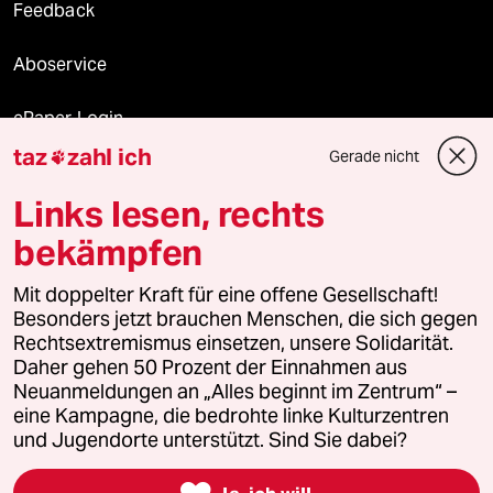
Feedback
Aboservice
ePaper Login
taz
zahl ich
Gerade nicht

Downloads für Abonnierende
Links lesen, rechts
bekämpfen
© 2026 taz Verlags und Vertriebs GmbH
Mit doppelter Kraft für eine offene Gesellschaft!
Alle Rechte vorbehalten. Bei rechtlichen Fragen oder für Genehmigungen
wenden Sie sich bitte an
lizenzen@taz.de
Besonders jetzt brauchen Menschen, die sich gegen
Rechtsextremismus einsetzen, unsere Solidarität.
Daher gehen 50 Prozent der Einnahmen aus
Feedback
Redaktionsstatut
Kommune-Richtlinien
KI-
Neuanmeldungen an „Alles beginnt im Zentrum“ –
eine Kampagne, die bedrohte linke Kulturzentren
Leitlinie
Informant
Datenschutz
Impressum
AGB
und Jugendorte unterstützt. Sind Sie dabei?
Seitenwende
Einwilligungen widerrufen (Ads)