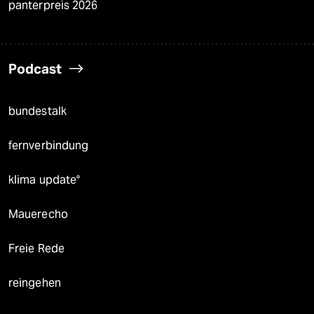
panterpreis 2026
Podcast
bundestalk
fernverbindung
klima update°
Mauerecho
Freie Rede
reingehen