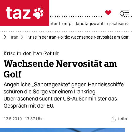

taz zahl ich
nahost-konflikt
usa unter trump
landtagswahl in sachsen-an

taz zahl ich
t
Iran
Krise in der Iran-Politik: Wachsende Nervosität am Golf
taz zahl ich
themen
Krise in der Iran-Politik
Wachsende Nervosität am
politik
Golf
öko
Angebliche „Sabotageakte“ gegen Handelsschiffe
schüren die Sorge vor einem Irankrieg.
gesellschaft
Überraschend sucht der US-Außenminister das
Gespräch mit der EU.
kultur
sport
13.5.2019
17:37 Uhr
teilen