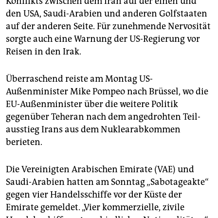
Konflikts zwischen dem Iran auf der einen und
epaper login
den USA, Saudi-Arabien und anderen Golfstaaten
auf der anderen Seite. Für zunehmende Nervosität
sorgte auch eine Warnung der US-Regierung vor
Reisen in den Irak.
Überraschend reiste am Montag US-
Außenminister Mike Pompeo nach Brüssel, wo die
EU-Außenminister über die weitere Politik
gegenüber Teheran nach dem angedrohten Teil­
ausstieg Irans aus dem Nuklearabkommen
berieten.
Die Vereinigten Arabischen Emirate (VAE) und
Saudi-Arabien hatten am Sonntag „Sabotageakte“
gegen vier Handelsschiffe vor der Küste der
Emirate gemeldet. „Vier kommerzielle, zivile