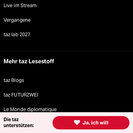
Live im Stream
Vergangene
taz lab 2027
Mehr taz Lesestoff
taz Blogs
taz FUTURZWEI
Le Monde diplomatique
Die taz

Ja, ich will
taz Archiv
unterstützen: