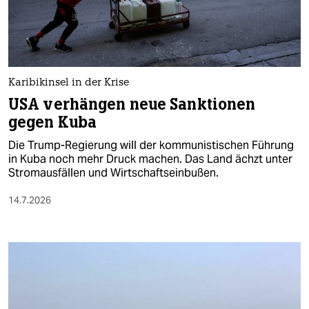
berlin
nord
wahrheit
Karibikinsel in der Krise
verlag
USA verhängen neue Sanktionen
gegen Kuba
verlag
Die Trump-Regierung will der kommunistischen Führung
veranstaltungen
in Kuba noch mehr Druck machen. Das Land ächzt unter
Stromausfällen und Wirtschaftseinbußen.
shop
14.7.2026
fragen & hilfe
unterstützen
abo
genossenschaft