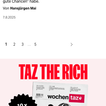
gute Chancen“ habe.
Von
Hansjürgen Mai
7.8.2025
1
2
3
…
5