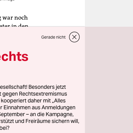
g
war noch
eter in den
fferlinge
Gerade nicht
echts
 setzen wir
 machten
ten wir
inster! Von
esellschaft! Besonders jetzt
rt gegen Rechtsextremismus
 krachte
z kooperiert daher mit „Alles
ller Einnahmen aus Anmeldungen
. September – an die Kampagne,
rstützt und Freiräume sichern will,
bei?