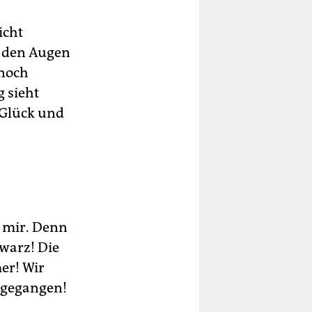
icht
r den Augen
 noch
g sieht
 Glück und
n mir. Denn
hwarz! Die
er! Wir
t gegangen!