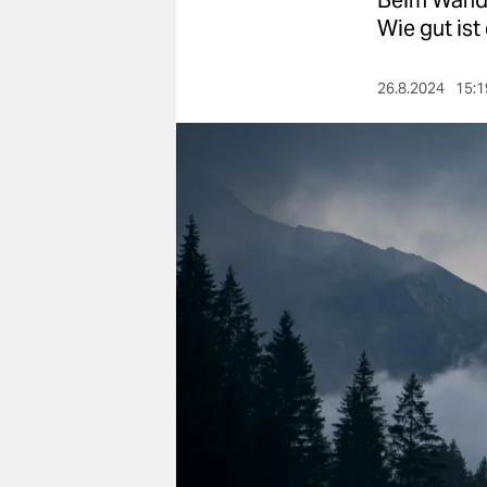
Beim Wande
berlin
Wie gut ist
nord
26.8.2024
15:1
wahrheit
verlag
verlag
veranstaltungen
shop
fragen & hilfe
unterstützen
abo
genossenschaft