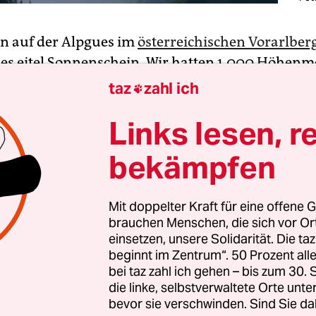
n auf der Alpgues im
österreichischen Vorarlber
les eitel Sonnenschein. Wir hatten 1.000 Höhenm
inen, die Rucksäcke
voller frisch gesammelter Pfi
taz
zahl ich

lte Apfelschorle vor uns.
Links lesen, r
ussten ja wieder runter: In der Nachmittagshitze
bekämpfen
onnenbrillen auf, füllten die Wasserflaschen und
gt quatschend an den Abstieg. Irgendwann blick
ch mal ans Ende des Tals: Uups – da war ja alles f
Mit doppelter Kraft für eine offene G
brauchen Menschen, die sich vor O
schnell eine dunkle Wolkenwand heran, und in der
einsetzen, unsere Solidarität. Die ta
te es.
beginnt im Zentrum“. 50 Prozent a
bei taz zahl ich gehen – bis zum 30
die linke, selbstverwaltete Orte unte
bevor sie verschwinden. Sind Sie da