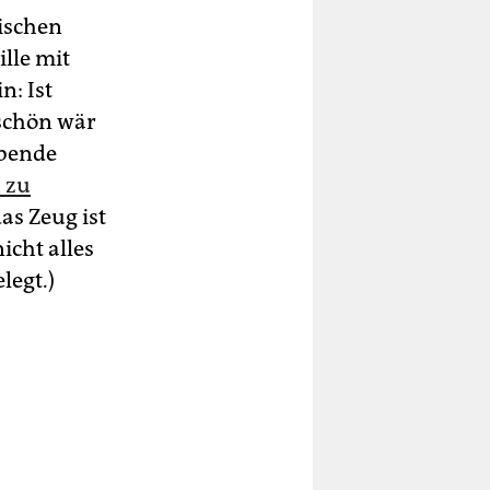
tischen
lle mit
: Ist
 schön wär
rbende
h zu
das Zeug ist
icht alles
legt.)