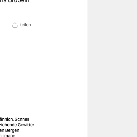
ns Grübeln:
teilen
ährlich: Schnell
ziehende Gewitter
den Bergen
o: imago