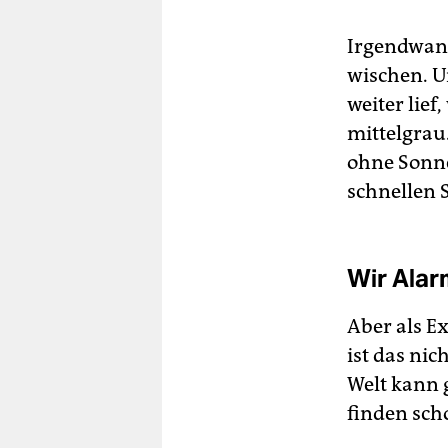
Irgendwann
wischen. U
weiter lie
mittelgrau.
ohne Sonne
schnellen S
Wir Alar
Aber als E
ist das ni
Welt kann 
finden sch