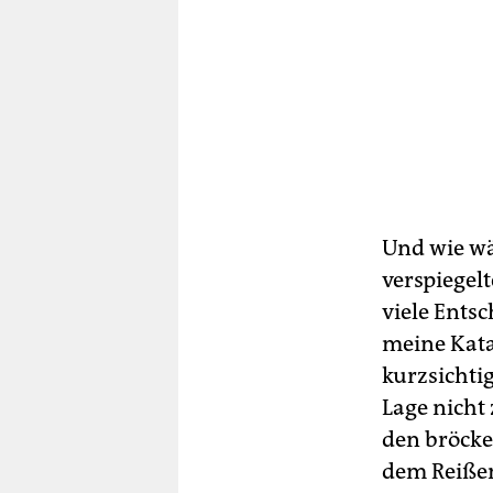
Und wie wä
verspiegel
viele Ents
meine Katas
kurzsichti
Lage nicht
den bröcke
dem Reißen,