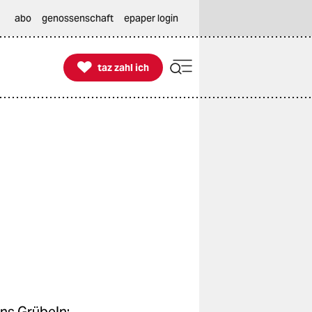
abo
genossenschaft
epaper login

taz zahl ich
taz zahl ich