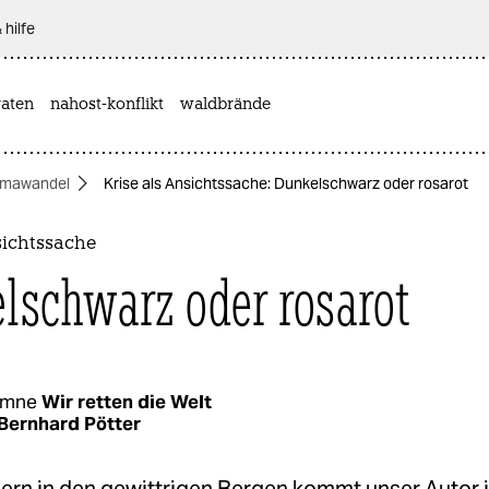
 hilfe
aten
nahost-konflikt
waldbrände
imawandel
Krise als Ansichtssache: Dunkelschwarz oder rosarot
sichtssache
lschwarz oder rosarot
umne
Wir retten die Welt
Bernhard Pötter