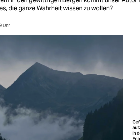
rn in den gewittrigen Bergen kommt unser Autor i
 es, die ganze Wahrheit wissen zu wollen?
9 Uhr
Gef
auf
in 
Fot