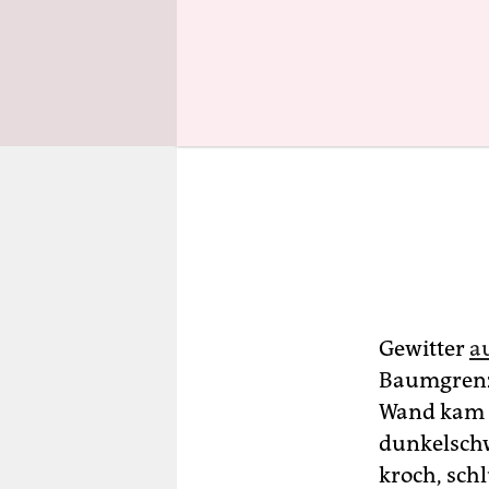
Gewitter
a
Baumgrenze
Wand kam n
dunkelschw
kroch, sch