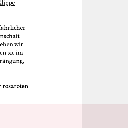
Klippe
fährlicher
enschaft
sehen wir
sen sie im
rdrängung,
r rosaroten