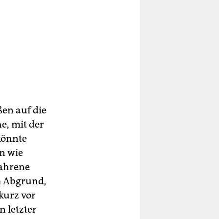
en auf die
e, mit der
könnte
nn wie
fahrene
m Abgrund,
kurz vor
n letzter