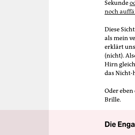
Sekunde
o
noch auffä
Diese Sicht
als mein v
erklärt un
(nicht). Al
Hirn gleic
das Nicht-
Oder eben e
Brille.
Die Enga