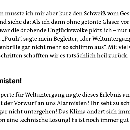
 musste ich mir aber kurz den Schweiß vom Ges
nd siehe da: Als ich dann ohne getönte Gläser vo
f, war die drohende Unglückswolke plötzlich – nur
 „Puuh“, sagte mein Begleiter, „der Weltuntergan
nbrille gar nicht mehr so schlimm aus“. Mit viel
chritten schafften wir es tatsächlich heil zurück.
misten!
xperte für Weltuntergang nagte dieses Erlebnis a
cht der Vorwurf an uns Alarmisten? Ihr seht zu sc
gar nicht untergehen! Das Klima ändert sich imm
on eine technische Lösung! Es ist noch immer gu