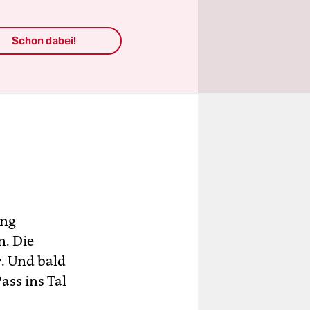
Schon dabei!
ung
. Die
. Und bald
ss ins Tal