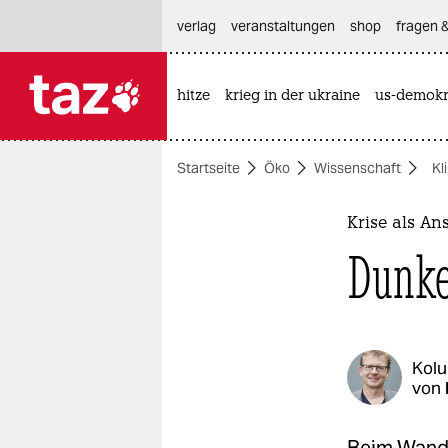
hautnavigation anspringen
hauptinhalt anspringen
footer anspringen
verlag
veranstaltungen
shop
fragen &
hitze
krieg in der ukraine
us-demokr

taz zahl ich
taz zahl ich
Startseite
Öko
Wissenschaft
Kl
themen
politik
Krise als An
Dunke
öko
gesellschaft
kultur
Kol
von
sport