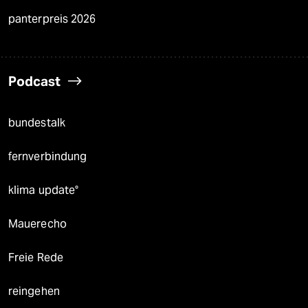
panterpreis 2026
Podcast
bundestalk
fernverbindung
klima update°
Mauerecho
Freie Rede
reingehen