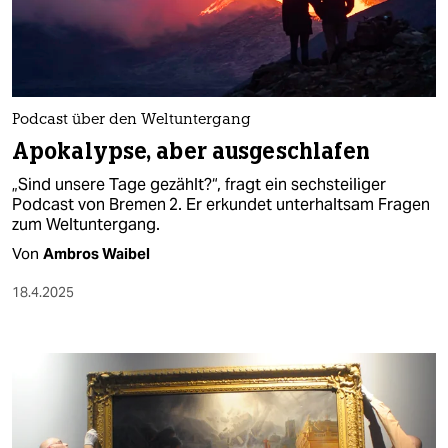
berlin
nord
wahrheit
Podcast über den Weltuntergang
verlag
Apokalypse, aber ausgeschlafen
verlag
„Sind unsere Tage gezählt?“, fragt ein sechsteiliger
Podcast von Bremen 2. Er erkundet unterhaltsam Fragen
veranstaltungen
zum Weltuntergang.
shop
Von
Ambros Waibel
fragen & hilfe
18.4.2025
unterstützen
abo
genossenschaft