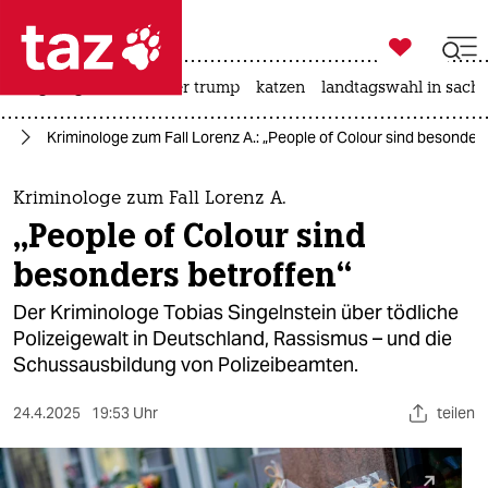

taz zahl ich
bergsteigen
usa unter trump
katzen
landtagswahl in sachs

taz zahl ich
lt
Kriminologe zum Fall Lorenz A.: „People of Colour sind besonders
taz zahl ich
themen
Kriminologe zum Fall Lorenz A.
„People of Colour sind
politik
besonders betroffen“
öko
Der Kriminologe Tobias Singelnstein über tödliche
Polizeigewalt in Deutschland, Rassismus – und die
gesellschaft
Schussausbildung von Polizeibeamten.
kultur
24.4.2025
19:53 Uhr
teilen
sport