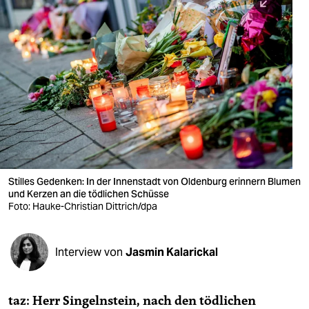
berlin
nord
wahrheit
verlag
verlag
veranstaltungen
shop
Stilles Gedenken: In der Innenstadt von Oldenburg erinnern Blumen
und Kerzen an die tödlichen Schüsse
fragen & hilfe
Foto: Hauke-Christian Dittrich/dpa
unterstützen
Interview von
Jasmin Kalarickal
abo
genossenschaft
taz: Herr Singelnstein, nach den tödlichen