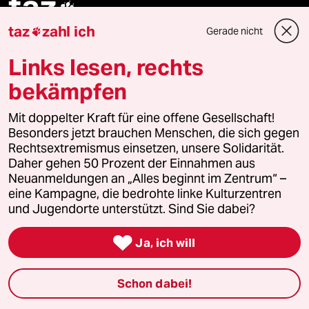
taz

taz
zahl ich
Gerade nicht

Folgen Sie uns
Links lesen, rechts
bekämpfen
Ressorts
Mit doppelter Kraft für eine offene Gesellschaft!
Besonders jetzt brauchen Menschen, die sich gegen
Politik
Rechtsextremismus einsetzen, unsere Solidarität.
Daher gehen 50 Prozent der Einnahmen aus
Neuanmeldungen an „Alles beginnt im Zentrum“ –
Öko
eine Kampagne, die bedrohte linke Kulturzentren
und Jugendorte unterstützt. Sind Sie dabei?
Gesellschaft

Ja, ich will
Kultur
Sport
Schon dabei!