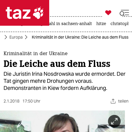

taz zahl ich
iran-krieg
landtagswahl in sachsen-anhalt
hitze
christophe

taz zahl ich
ik
Europa
Kriminalität in der Ukraine: Die Leiche aus dem Fluss
taz zahl ich
themen
Kriminalität in der Ukraine
Die Leiche aus dem Fluss
politik
Die Juristin Irina Nosdrowska wurde ermordet. Der
öko
Tat gingen mehre Drohungen voraus.
Demonstranten in Kiew fordern Aufklärung.
gesellschaft
2.1.2018
17:50 Uhr
teilen
kultur
sport