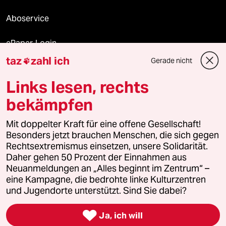
Aboservice
ePaper Login
taz
zahl ich
Gerade nicht

Downloads für Abonnierende
Links lesen, rechts
bekämpfen
© 2026 taz Verlags und Vertriebs GmbH
Alle Rechte vorbehalten. Bei rechtlichen Fragen oder für Genehmigungen
Mit doppelter Kraft für eine offene Gesellschaft!
wenden Sie sich bitte an
lizenzen@taz.de
Besonders jetzt brauchen Menschen, die sich gegen
Rechtsextremismus einsetzen, unsere Solidarität.
Daher gehen 50 Prozent der Einnahmen aus
Feedback
Redaktionsstatut
Kommune-Richtlinien
KI-
Neuanmeldungen an „Alles beginnt im Zentrum“ –
eine Kampagne, die bedrohte linke Kulturzentren
Leitlinie
Informant
Datenschutz
Impressum
AGB
und Jugendorte unterstützt. Sind Sie dabei?
Seitenwende
Einwilligungen widerrufen (Ads)

Ja, ich will