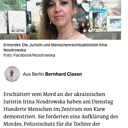
berlin
nord
wahrheit
verlag
Ermordet: Die Juristin und Menschenrechtsaktivistin Irina
verlag
Nosdrowska
Foto: Facebook/Nosdrowska
veranstaltungen
shop
Aus Berlin
Bernhard Clasen
fragen & hilfe
Erschüttert vom Mord an der ukrainischen
unterstützen
Juristin Irina Nosdrowska haben am Dienstag
abo
Hunderte Menschen im Zentrum von Kiew
demonstriert. Sie forderten eine Aufklärung des
genossenschaft
Mordes, Polizeischutz für die Tochter der