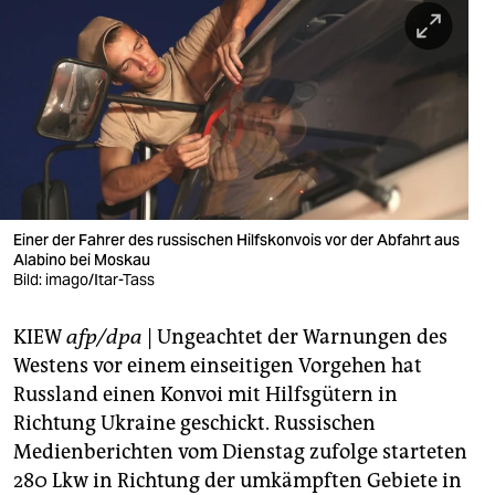
berlin
nord
wahrheit
verlag
verlag
veranstaltungen
Einer der Fahrer des russischen Hilfskonvois vor der Abfahrt aus
Alabino bei Moskau
Bild: imago/Itar-Tass
shop
fragen & hilfe
KIEW
afp/dpa
| Ungeachtet der Warnungen des
Westens vor einem einseitigen Vorgehen hat
unterstützen
Russland einen Konvoi mit Hilfsgütern in
abo
Richtung Ukraine geschickt. Russischen
Medienberichten vom Dienstag zufolge starteten
genossenschaft
280 Lkw in Richtung der umkämpften Gebiete in