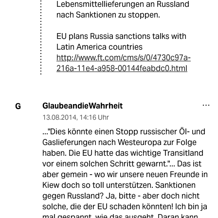
Lebensmittellieferungen an Russland
nach Sanktionen zu stoppen.
EU plans Russia sanctions talks with
Latin America countries
http://www.ft.com/cms/s/0/4730c97a-
216a-11e4-a958-00144feabdc0.html
GlaubeandieWahrheit
G
13.08.2014
,
14:16 Uhr
..."Dies könnte einen Stopp russischer Öl- und
Gaslieferungen nach Westeuropa zur Folge
haben. Die EU hatte das wichtige Transitland
vor einem solchen Schritt gewarnt."... Das ist
aber gemein - wo wir unsere neuen Freunde in
Kiew doch so toll unterstützen. Sanktionen
gegen Russland? Ja, bitte - aber doch nicht
solche, die der EU schaden könnten! Ich bin ja
mal gespannt, wie das ausgeht. Daran kann