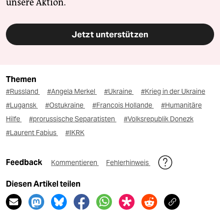
unsere Aktion.
Jetzt unterstützen
Themen
#Russland
#Angela Merkel
#Ukraine
#Krieg in der Ukraine
#Lugansk
#Ostukraine
#Francois Hollande
#Humanitäre
Hilfe
#prorussische Separatisten
#Volksrepublik Donezk
#Laurent Fabius
#IKRK
Feedback
Kommentieren
Fehlerhinweis
Diesen Artikel teilen