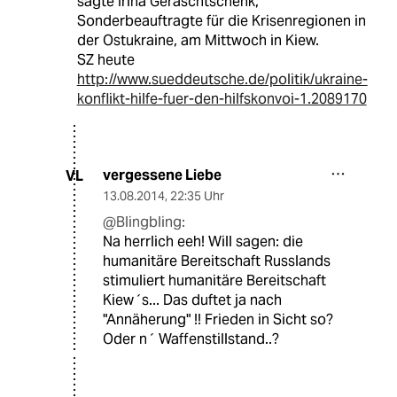
sagte Irina Geraschtschenk,
Sonderbeauftragte für die Krisenregionen in
der Ostukraine, am Mittwoch in Kiew.
SZ heute
http://www.sueddeutsche.de/politik/ukraine-
konflikt-hilfe-fuer-den-hilfskonvoi-1.2089170
vergessene Liebe
VL
13.08.2014
,
22:35 Uhr
@Blingbling:
Na herrlich eeh! Will sagen: die
humanitäre Bereitschaft Russlands
stimuliert humanitäre Bereitschaft
Kiew´s... Das duftet ja nach
"Annäherung" !! Frieden in Sicht so?
Oder n´ Waffenstillstand..?