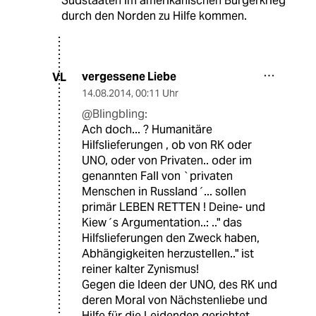
Südstaaten im amerikanischen Bürgerkrieg
durch den Norden zu Hilfe kommen.
vergessene Liebe
VL
14.08.2014
,
00:11 Uhr
@Blingbling:
Ach doch... ? Humanitäre
Hilfslieferungen , ob von RK oder
UNO, oder von Privaten.. oder im
genannten Fall von `privaten
Menschen in Russland´... sollen
primär LEBEN RETTEN ! Deine- und
Kiew´s Argumentation..: .." das
Hilfslieferungen den Zweck haben,
Abhängigkeiten herzustellen.." ist
reiner kalter Zynismus!
Gegen die Ideen der UNO, des RK und
deren Moral von Nächstenliebe und
Hilfe für die Leidenden gerichtet...