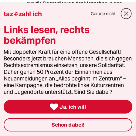
nur die Degradierung der Menschen in den
Ostukraine als Menschen Zweiter Klasse
taz
zahl ich
Gerade nicht

vorangetrieben..
Dadurch wird die menschliche Spaltung -, die
Links lesen, rechts
Gräben von Angst und Hass zwischen Ost und
Westukraine , nur vertieft...
bekämpfen
Das hartherzige Benehmen der Regierung in
Kiew schadet den Möglichkeiten des Friedens
Mit doppelter Kraft für eine offene Gesellschaft!
und der Annäherung...
Besonders jetzt brauchen Menschen, die sich gegen
Zu bedauern ist, dass das zivile Volk,
Rechtsextremismus einsetzen, unsere Solidarität.
Frauen,Kinder, Alte und Schwache und
Daher gehen 50 Prozent der Einnahmen aus
friedliebende in den Ostukraine Opfer
Neuanmeldungen an „Alles beginnt im Zentrum“ –
Machtpolitischen Stumpfsinns werden soll....
eine Kampagne, die bedrohte linke Kulturzentren
und Jugendorte unterstützt. Sind Sie dabei?

Ja, ich will
warum_denkt_keiner_nach?
W
12.08.2014
,
20:02 Uhr
Was heute in Bezug auf den russischen Konvoi
Schon dabei!
in den deutschen Medien an Unsinn verbreitet