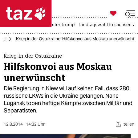

taz zahl ich
nahost-konflikt
usa unter trump
landtagswahl in sachsen-an

taz zahl ich
rkel
Krieg in der Ostukraine: Hilfskonvoi aus Moskau unerwünscht
taz zahl ich
themen
Krieg in der Ostukraine
Hilfskonvoi aus Moskau
politik
unerwünscht
öko
Die Regierung in Kiew will auf keinen Fall, dass 280
russische LKWs in die Ukraine gelangen. Nahe
gesellschaft
Lugansk toben heftige Kämpfe zwischen Militär und
Separatisten.
kultur
sport
12.8.2014
14:32 Uhr
teilen