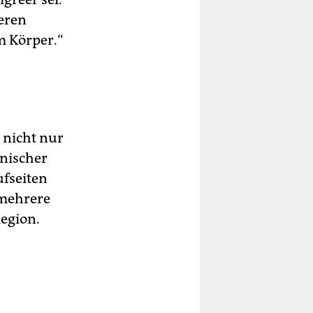
seren
m Körper.“
 nicht nur
hnischer
ufseiten
 mehrere
egion.