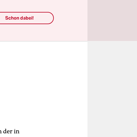
lten.
Schon dabei!
 der in