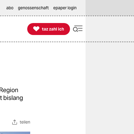
abo
genossenschaft
epaper login

taz zahl ich
taz zahl ich
 Region
t bislang
teilen