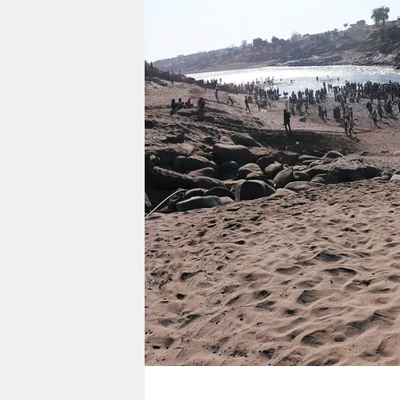
berlin
nord
wahrheit
verlag
verlag
veranstaltungen
shop
fragen & hilfe
unterstützen
abo
genossenschaft