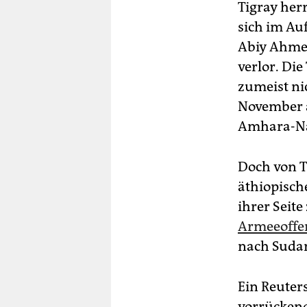
Tigray her
sich im Au
Abiy Ahmed
verlor. Di
zumeist nic
November a
Amhara-Na
Doch von T
äthiopisc
ihrer Seite
Armeeoffe
nach Suda
Ein Reuters
vorrückende