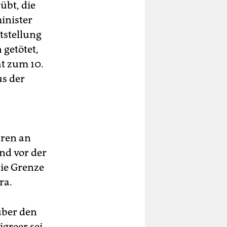
übt, die
inister
tstellung
getötet,
ht zum 10.
us der
ren an
ind vor der
die Grenze
ra.
über den
igreer sei.