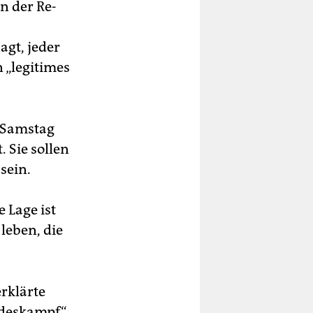
n der Re­
agt, jeder
n „legitimes
 Samstag
 Sie sollen
sein.
e Lage ist
leben, die
erklärte
odeskampf“.