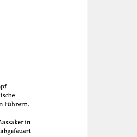
pf
nische
n Führern.
Massaker in
 abgefeuert