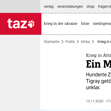
hautnavigation anspringen
hauptinhalt anspringen
footer anspringen
verlag
veranstaltungen
shop
fragen &
krieg in der ukraine
hitze
niedrigwa

taz zahl ich
taz zahl ich
Startseite
Politik
Afrika
Krieg in
themen
politik
Krieg in Äth
Ein M
öko
Hunderte Zi
gesellschaft
Tigray getö
unklar.
kultur
sport
15.11.2020
17: