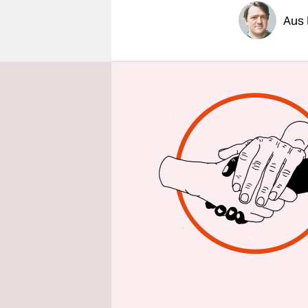
epaper login
Aus 
„Leichen wa
Menschenre
äthiopisch
Stadtzentr
entlang ein
wiesen kla
Messer un
Mai-Kadra l
mit der äth
Armee nahm
Amnesty w