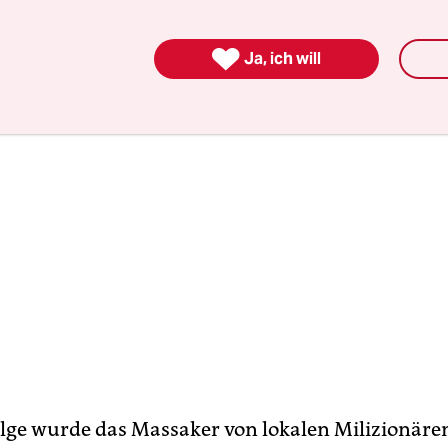
it äthiopischen Soldaten die Leichen einsamme

Ja, ich will
lge wurde das Massaker von lokalen Milizionären