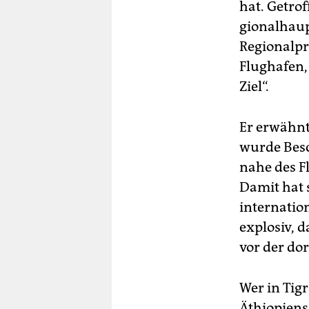
hat. Getro
gio­nalhau
Regionalpr
Flughafen, 
Ziel“.
Er erwähnt
wurde Besc
nahe des F
Damit hat 
internation
explosiv, d
vor der dor
Wer in Tigr
Äthiopiens