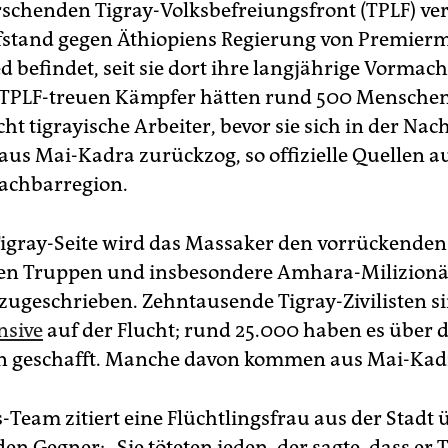
rschenden Tigray-Volksbefreiungsfront (TPLF) ver
fstand gegen Äthio­piens Regierung von Premierm
 befindet, seit sie dort ihre langjährige Vormach
e TPLF-treuen Kämpfer hätten rund 500 Menschen 
ht tigrayische Arbeiter, bevor sie sich in der Nac
us Mai-­Kadra zurückzog, so offizielle Quellen a
chbarregion.
igray-Seite wird das Massaker den vorrückenden
hen Truppen und insbesondere Amhara-Milizionä
 zugeschrieben. Zehntausende Tigray-Zivilisten s
nsive
auf der Flucht; rund 25.000 haben es über 
n geschafft. Manche davon kommen aus Mai-Kad
-Team zitiert eine Flüchtlingsfrau aus der Stadt 
n Gegner: „Sie töteten jeden, der sagte, dass er T