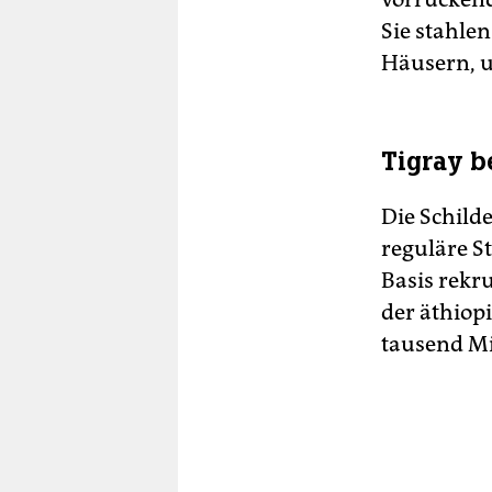
Sie stahle
Häusern, u
Tigray b
Die Schild
reguläre St
Basis rekr
der äthiop
tausend Mi