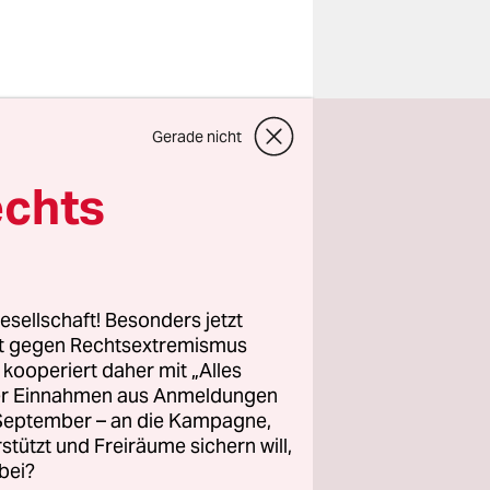
Gerade nicht
te aus der
 im
echts
opia und
) Sie
ffen wie
esellschaft! Besonders jetzt
rt gegen Rechtsextremismus
z kooperiert daher mit „Alles
im Krieg
ller Einnahmen aus Anmeldungen
ische
. September – an die Kampagne,
e von
rstützt und Freiräume sichern will,
bei?
die