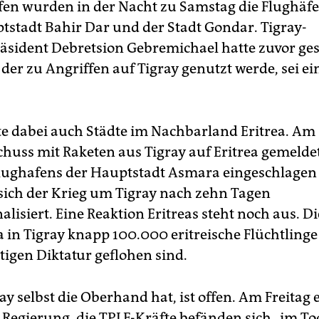
ffen wurden in der Nacht zu Samstag die Flughäfe
ptstadt Bahir Dar und der Stadt Gondar. Tigray-
äsident Debretsion Gebremichael hatte zuvor ges
der zu Angriffen auf Tigray genutzt werde, sei ei
e dabei auch Städte im Nachbarland Eritrea. Am
huss mit Raketen aus Tigray auf Eritrea gemeldet.
lughafens der Hauptstadt Asmara eingeschlagen 
sich der Krieg um Tigray nach zehn Tagen
alisiert. Eine Reaktion Eritreas steht noch aus. Di
a in Tigray knapp 100.000 eritreische Flüchtlinge 
tigen Diktatur geflohen sind.
ay selbst die Oberhand hat, ist offen. Am Freitag 
 Regierung, die TPLF-Kräfte befänden sich „im T