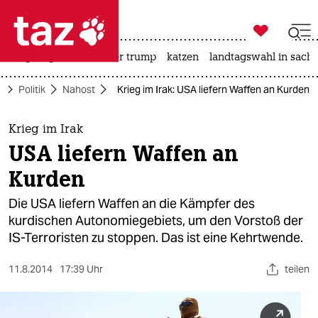

taz zahl ich
bergsteigen
usa unter trump
katzen
landtagswahl in sachs

taz zahl ich
e
Politik
Nahost
Krieg im Irak: USA liefern Waffen an Kurden
taz zahl ich
themen
Krieg im Irak
USA liefern Waffen an
politik
Kurden
öko
Die USA liefern Waffen an die Kämpfer des
kurdischen Autonomiegebiets, um den Vorstoß der
gesellschaft
IS-Terroristen zu stoppen. Das ist eine Kehrtwende.
kultur
11.8.2014
17:39 Uhr
teilen
sport