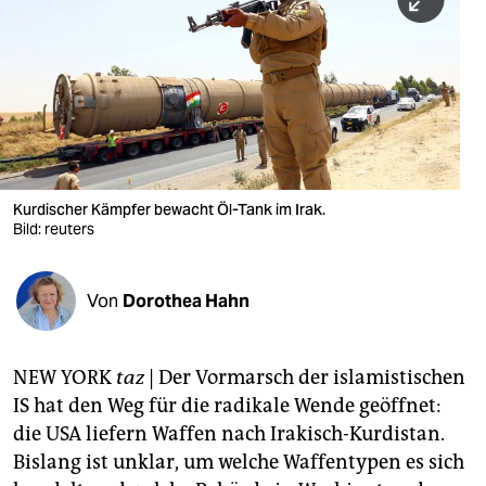
berlin
nord
wahrheit
verlag
verlag
Kurdischer Kämpfer bewacht Öl-Tank im Irak.
Bild: reuters
veranstaltungen
shop
Von
Dorothea Hahn
fragen & hilfe
unterstützen
NEW YORK
taz
| Der Vormarsch der islamistischen
IS hat den Weg für die radikale Wende geöffnet:
abo
die USA liefern Waffen nach Irakisch-Kurdistan.
genossenschaft
Bislang ist unklar, um welche Waffentypen es sich