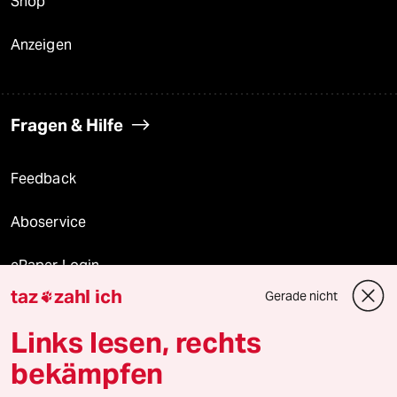
Shop
Anzeigen
Fragen & Hilfe
Feedback
Aboservice
ePaper Login
taz
zahl ich
Gerade nicht

Downloads für Abonnierende
Links lesen, rechts
bekämpfen
© 2026 taz Verlags und Vertriebs GmbH