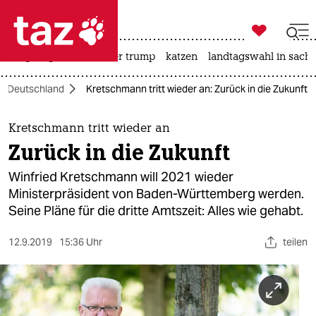

taz zahl ich
bergsteigen
usa unter trump
katzen
landtagswahl in sachs

taz zahl ich
Deutschland
Kretschmann tritt wieder an: Zurück in die Zukunft
taz zahl ich
themen
Kretschmann tritt wieder an
Zurück in die Zukunft
politik
Winfried Kretschmann will 2021 wieder
öko
Ministerpräsident von Baden-Württemberg werden.
Seine Pläne für die dritte Amtszeit: Alles wie gehabt.
gesellschaft
12.9.2019
15:36 Uhr
teilen
kultur
sport