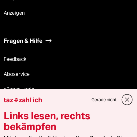
Anzeigen
Fragen & Hilfe
Feedback
Aboservice
ePaper Login
taz
zahl ich
Gerade nicht

Downloads für Abonnierende
Links lesen, rechts
bekämpfen
© 2026 taz Verlags und Vertriebs GmbH