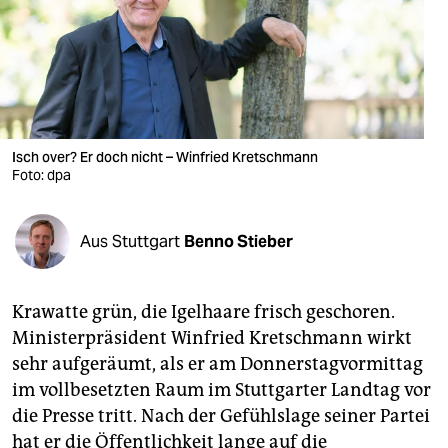
berlin
nord
wahrheit
verlag
Isch over? Er doch nicht – Winfried Kretschmann
verlag
Foto: dpa
veranstaltungen
Aus Stuttgart
Benno Stieber
shop
fragen & hilfe
Krawatte grün, die Igelhaare frisch geschoren.
unterstützen
Ministerpräsident Winfried Kretschmann wirkt
sehr aufgeräumt, als er am Donnerstagvormittag
abo
im vollbesetzten Raum im Stuttgarter Landtag vor
genossenschaft
die Presse tritt. Nach der Gefühlslage seiner Partei
hat er die Öffentlichkeit lange auf die