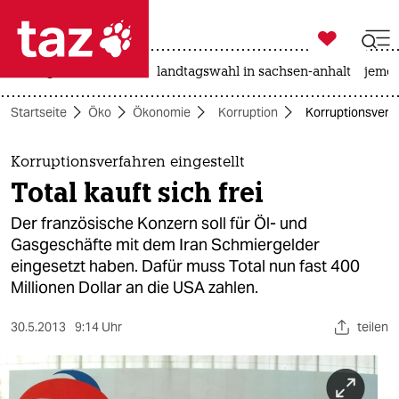

taz zahl ich
niedrigwasser
rente
landtagswahl in sachsen-anhalt
jeme

taz zahl ich
Startseite
Öko
Ökonomie
Korruption
Korruptionsverfah
taz zahl ich
themen
Korruptionsverfahren eingestellt
Total kauft sich frei
politik
Der französische Konzern soll für Öl- und
öko
Gasgeschäfte mit dem Iran Schmiergelder
eingesetzt haben. Dafür muss Total nun fast 400
gesellschaft
Millionen Dollar an die USA zahlen.
kultur
30.5.2013
9:14 Uhr
teilen
sport