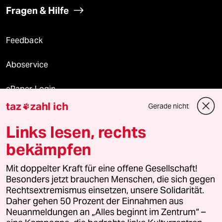
Fragen & Hilfe
Feedback
Aboservice
ePaper Login
taz
zahl ich
Gerade nicht

Downloads für Abonnierende
Links lesen, rechts
bekämpfen
© 2026 taz Verlags und Vertriebs GmbH
Alle Rechte vorbehalten. Bei rechtlichen Fragen oder für Genehmigungen
Mit doppelter Kraft für eine offene Gesellschaft!
wenden Sie sich bitte an
lizenzen@taz.de
Besonders jetzt brauchen Menschen, die sich gegen
Rechtsextremismus einsetzen, unsere Solidarität.
Daher gehen 50 Prozent der Einnahmen aus
Feedback
Redaktionsstatut
Kommune-Richtlinien
KI-
Neuanmeldungen an „Alles beginnt im Zentrum“ –