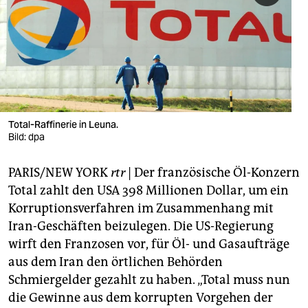
berlin
nord
wahrheit
verlag
verlag
Total-Raffinerie in Leuna.
Bild: dpa
veranstaltungen
PARIS/NEW YORK
rtr
| Der französische Öl-Konzern
shop
Total zahlt den USA 398 Millionen Dollar, um ein
fragen & hilfe
Korruptionsverfahren im Zusammenhang mit
Iran-Geschäften beizulegen. Die US-Regierung
unterstützen
wirft den Franzosen vor, für Öl- und Gasaufträge
abo
aus dem Iran den örtlichen Behörden
Schmiergelder gezahlt zu haben. „Total muss nun
genossenschaft
die Gewinne aus dem korrupten Vorgehen der