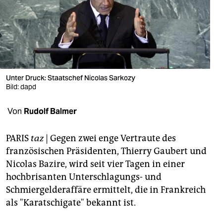
berlin
nord
wahrheit
verlag
Unter Druck: Staatschef Nicolas Sarkozy
verlag
Bild: dapd
veranstaltungen
Von
Rudolf Balmer
shop
PARIS
taz
| Gegen zwei enge Vertraute des
fragen & hilfe
französischen Präsidenten, Thierry Gaubert und
Nicolas Bazire, wird seit vier Tagen in einer
unterstützen
hochbrisanten Unterschlagungs- und
abo
Schmiergelderaffäre ermittelt, die in Frankreich
als "Karatschigate" bekannt ist.
genossenschaft