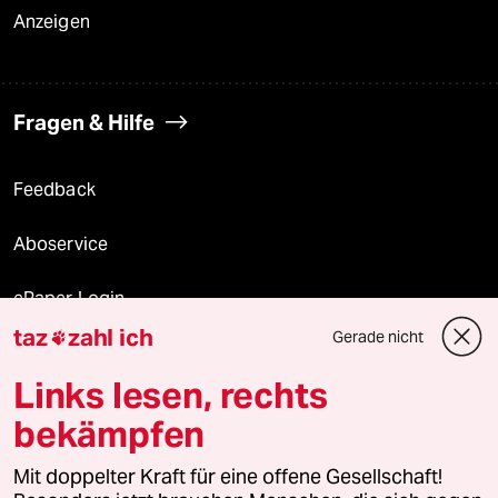
Anzeigen
Fragen & Hilfe
Feedback
Aboservice
ePaper Login
taz
zahl ich
Gerade nicht

Downloads für Abonnierende
Links lesen, rechts
bekämpfen
© 2026 taz Verlags und Vertriebs GmbH
Alle Rechte vorbehalten. Bei rechtlichen Fragen oder für Genehmigungen
Mit doppelter Kraft für eine offene Gesellschaft!
wenden Sie sich bitte an
lizenzen@taz.de