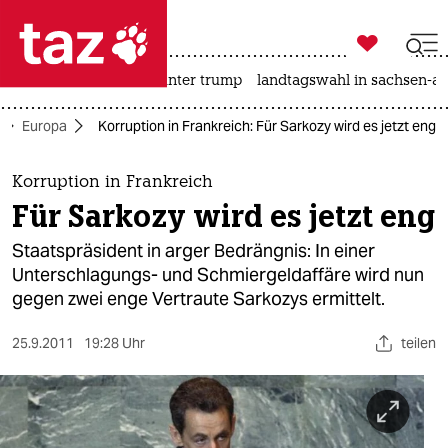

taz zahl ich
nahost-konflikt
usa unter trump
landtagswahl in sachsen-an

taz zahl ich
Europa
Korruption in Frankreich: Für Sarkozy wird es jetzt eng
taz zahl ich
themen
Korruption in Frankreich
Für Sarkozy wird es jetzt eng
politik
Staatspräsident in arger Bedrängnis: In einer
öko
Unterschlagungs- und Schmiergeldaffäre wird nun
gegen zwei enge Vertraute Sarkozys ermittelt.
gesellschaft
25.9.2011
19:28 Uhr
teilen
kultur
sport