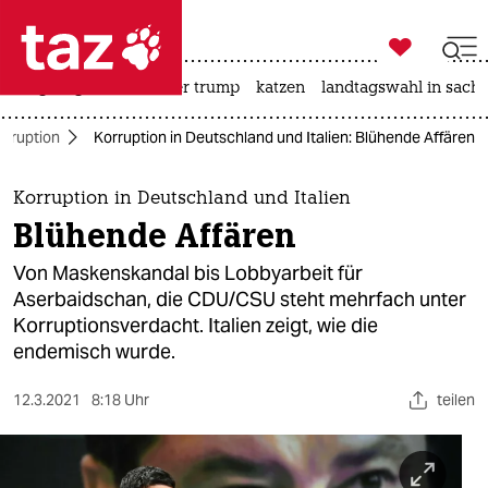

taz zahl ich
bergsteigen
usa unter trump
katzen
landtagswahl in sachs

taz zahl ich
orruption
Korruption in Deutschland und Italien: Blühende Affären
taz zahl ich
themen
Korruption in Deutschland und Italien
Blühende Affären
politik
Von Maskenskandal bis Lobbyarbeit für
öko
Aserbaidschan, die CDU/CSU steht mehrfach unter
Korruptionsverdacht. Italien zeigt, wie die
gesellschaft
endemisch wurde.
kultur
12.3.2021
8:18 Uhr
teilen
sport