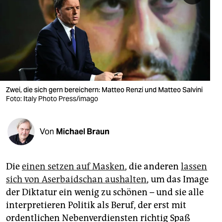
berlin
nord
wahrheit
verlag
verlag
Zwei, die sich gern bereichern: Matteo Renzi und Matteo Salvini
Foto: Italy Photo Press/imago
veranstaltungen
shop
Von
Michael Braun
fragen & hilfe
unterstützen
Die
einen setzen auf Masken
, die anderen
lassen
sich von Aserbaidschan aushalten
, um das Image
abo
der Diktatur ein wenig zu schönen – und sie alle
genossenschaft
interpretieren Politik als Beruf, der erst mit
ordentlichen Nebenverdiensten richtig Spaß