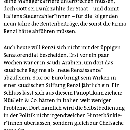
seine Manager­kar­rie­re unterbrechen müssen,
doch Gott sei Dank zahlte der Staat – und damit
Italiens Steu­er­zah­le­r*in­nen – für die folgenden
neun Jahre die Rentenbeiträge, die sonst die Firma
Renzi hätte abführen müssen.
Auch heute will Renzi sich nicht mit der üppigen
Senatorendiät bescheiden. Erst vor ein paar
Wochen war er in Saudi-Arabien, um dort das
saudische Regime als „neue Renaissance“
abzufeiern. 80.000 Euro bringt sein Wirken in
einer saudischen Stiftung Renzi jährlich ein. Ein
Schluss lässt sich aus diesem Panoptikum ziehen:
Nüßlein & Co. hätten in Italien weit weniger
Probleme. Dort nämlich wird die Selbstbedienung
in der Politik nicht irgendwelchen Hin­ter­bänk­le­
r*in­nen überlassen, sondern gleich zur Chefsache