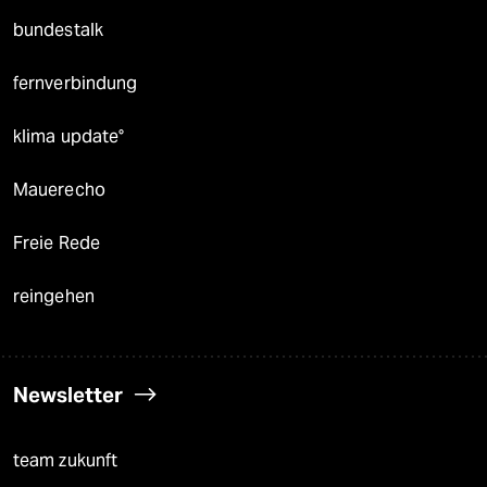
bundestalk
fernverbindung
klima update°
Mauerecho
Freie Rede
reingehen
Newsletter
team zukunft