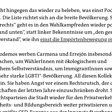
t hingegen das wieder zu beleben, was einst P
Die Liste richtet sich an die breite Bevölkerung. 
 rechts“ geht es in den Wahlkampfreden wieder po
nd unten“, statt linker Bekenntnisse um „den g
rstand“, wie ihn
einst die Empörtenbewegung pr
Podemos werben Carmena und Errejón insbeson
schen, um WählerInnen mit ökologischem und
chem Selbstverständnis, um ImmigrantInnen sow
ehr starke LGBTI*-Bevölkerung. All diesen Kollekt
in: Sie haben Angst vor einem Rechtsrutsch, der 
haften der letzten Jahre einzuschränken droht. 
chtsparteien die Stadt wieder für den Privatverke
eits- und Bildungsbereich weiter privatisieren 