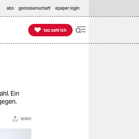
abo
genossenschaft
epaper login

taz zahl ich
taz zahl ich
hl. Ein
gegen.
teilen