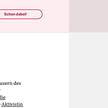
Schon dabei!
äusern des
r
die
e
Aktivistin