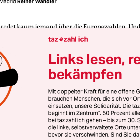
Madrid
Reiner Wandler
 redet kaum jemand über die Europawahlen. Un
ie MeinungsforscherInnen eine Wahlbeteiligung, 
taz
zahl ich

hnitt liegt. Der Grund ist nicht etwa die Europab
. Sie hat nach Jahren der Austeritätspolitik deutli
Links lesen, r
 vielmehr der „Superwahlsonntag“.
bekämpfen
. Mai werden nicht nur die 54 Abgeordneten für
ondern in großen Teilen des Landes die Regional
Mit doppelter Kraft für eine offene G
brauchen Menschen, die sich vor O
n über 8.000 Kommunen Spaniens die Gemeinde-
einsetzen, unsere Solidarität. Die ta
und damit die BürgermeisterInnen. Letzteres mobil
beginnt im Zentrum“. 50 Prozent a
n die Urnen, vor allem in den großen Städten.
bei taz zahl ich gehen – bis zum 30
die linke, selbstverwaltete Orte unte
bevor sie verschwinden. Sind Sie da