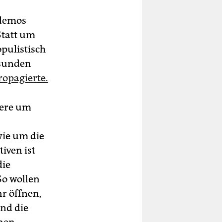
odemos
Statt um
pulistisch
esunden
opagierte.
dere um
ie um die
iven ist
die
So wollen
hr öffnen,
und die