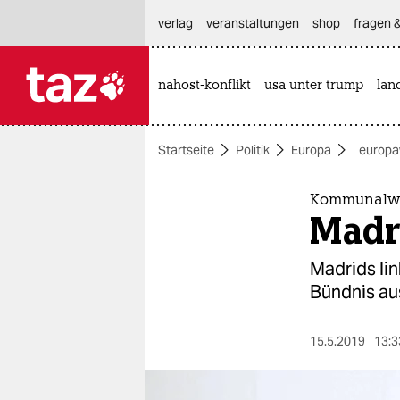
hautnavigation anspringen
hauptinhalt anspringen
footer anspringen
verlag
veranstaltungen
shop
fragen &
nahost-konflikt
usa unter trump
lan

taz zahl ich
taz zahl ich
Startseite
Politik
Europa
europaw
themen
politik
Kommunalwa
Madr
öko
Madrids li
gesellschaft
Bündnis au
kultur
15.5.2019
13:3
sport