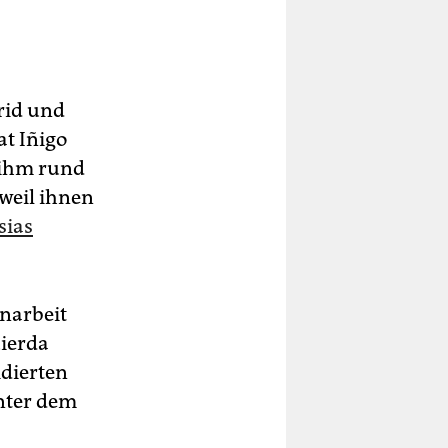
rid und
at Iñigo
 ihm rund
 weil ihnen
sias
enarbeit
ierda
idierten
ter dem