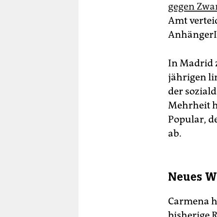
gegen Zwa
Amt vertei
AnhängerI
In Madrid 
jährigen l
der sozial
Mehrheit h
Popular, d
ab.
Neues W
Carmena ha
bisherige 