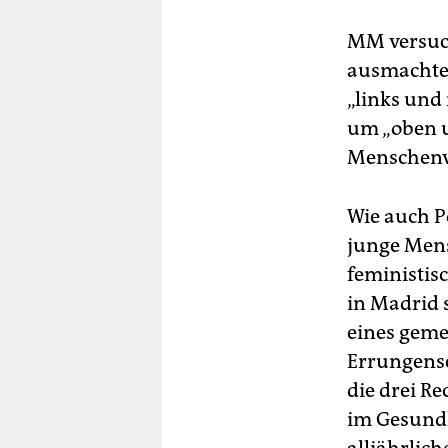
MM versuch
ausmachte. 
„links und
um „oben u
Menschenve
Wie auch 
junge Men
feministis
in Madrid s
eines geme
Errungensc
die drei Re
im Gesundh