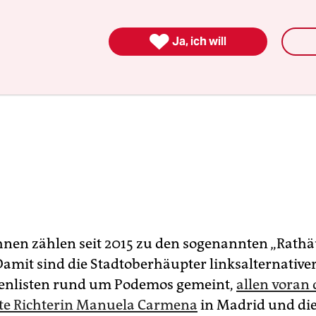

Ja, ich will
ihnen zählen seit 2015 zu den sogenannten „Rath
Damit sind die Stadtoberhäupter linksalternative
enlisten rund um Podemos gemeint,
allen voran 
te Richterin Manuela Carmena
in Madrid und di