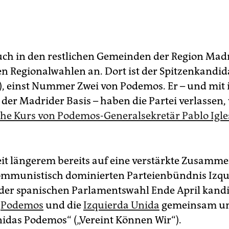
uch in den restlichen Gemeinden der Region Mad
en Regionalwahlen an. Dort ist der Spitzenkandid
5), einst Nummer Zwei von Podemos. Er – und mit
 der Madrider Basis – haben die Partei verlassen,
sche Kurs von Podemos-Generalsekretär Pablo Igle
seit längerem bereits auf eine verstärkte Zusamm
ommunistisch dominierten Parteienbündnis Izqu
 der spanischen Parlamentswahl Ende April kand
h
Podemos
und die
Izquierda Unida
gemeinsam un
das Podemos“ („Vereint Können Wir“).