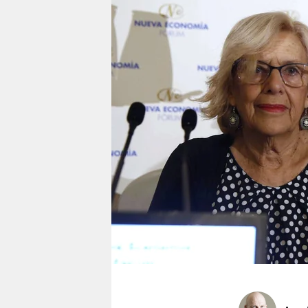
berlin
nord
wahrheit
verlag
verlag
veranstaltungen
shop
fragen & hilfe
unterstützen
abo
genossenschaft