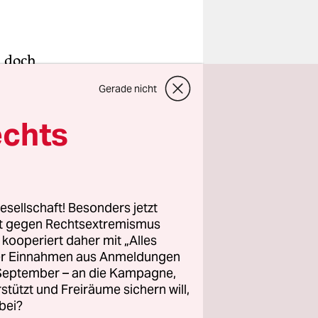
d doch
die weit
Gerade nicht
egeisterung
ch gelitten.
echts
 Straßburg
regierungen
esellschaft! Besonders jetzt
rt gegen Rechtsextremismus
 und
z kooperiert daher mit „Alles
isiert die
ller Einnahmen aus Anmeldungen
. September – an die Kampagne,
rstützt und Freiräume sichern will,
bei?