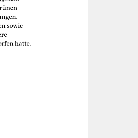
grünen
ungen.
en sowie
ere
rfen hatte.