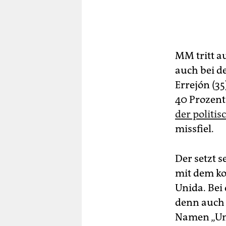
MM tritt a
auch bei d
Errejón (3
40 Prozent
der politi
missfiel.
Der setzt 
mit dem k
Unida. Bei
denn auc
Namen „Uni