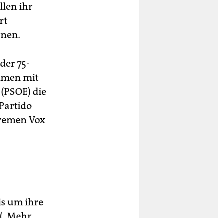
llen ihr
rt
rnen.
der 75-
ammen mit
 (PSOE) die
Partido
tremen Vox
is um ihre
 („Mehr