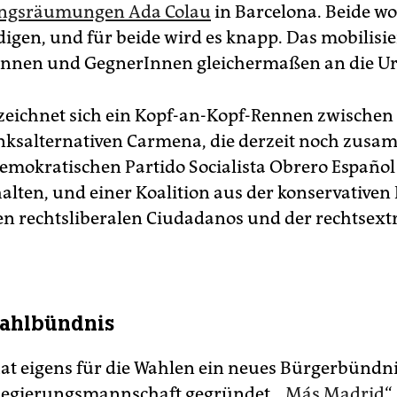
ngsräumungen Ada Colau
in Barcelona. Beide wo
digen, und für beide wird es knapp. Das mobilisie
nnen und GegnerInnen gleichermaßen an die U
zeichnet sich ein Kopf-an-Kopf-Rennen zwischen 
inksalternativen Carmena, die derzeit noch zus
demokratischen Partido Socialista Obrero Español
alten, und einer Koalition aus der konservativen 
en rechtsliberalen Ciudadanos und der rechtsex
ahlbündnis
t eigens für die Wahlen ein neues Bürgerbündn
Regierungsmannschaft gegründet. „
Más Madrid
“