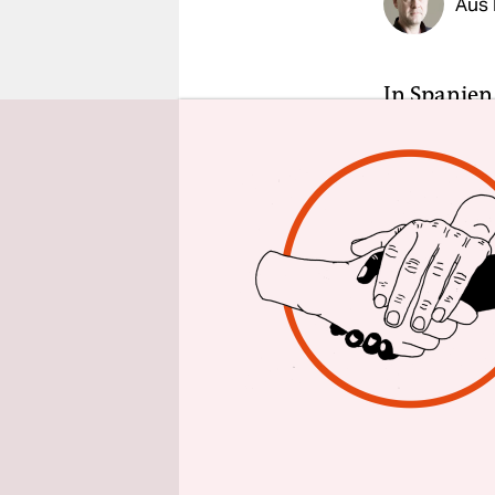
Aus 
epaper login
In Spanien
erwarten d
über EU-Sc
der Spanier
Schuld ist
Denn am 26
gewählt, s
und in de
Stadträte 
Menschen a