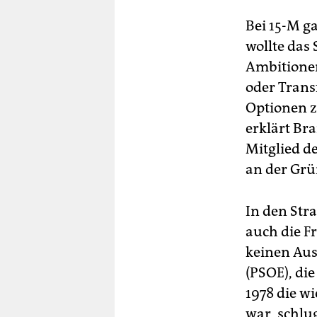
Bei 15-M g
wollte das
Ambitionen
oder Trans
Optionen z
erklärt Bra
Mitglied d
an der Grü
In den Str
auch die Fr
keinen Aus
(PSOE), die
1978 die wi
war, schlu