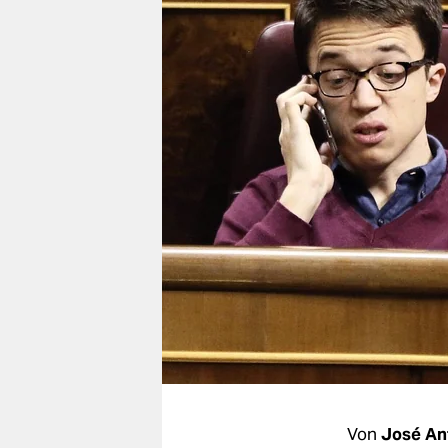
berlin
nord
wahrheit
verlag
verlag
veranstaltungen
shop
fragen & hilfe
unterstützen
abo
genossenschaft
Von
José An