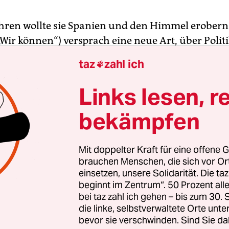
ahren wollte sie Spanien und den Himmel erobern:
Wir können“) versprach eine neue Art, über Politi
nd Politik zu machen. Heute glaubt niemand me
taz
zahl ich

Durchbruch, und die Partei droht sich einem Poli
, den sie einst in Bausch und Bogen verdammt h
Links lesen, r
swahl am Sonntag
wird unter anderem entscheid
bekämpfen
 der Partei sein.
 am 17. Januar 2014 die politische Bühne betrat, 
Mit doppelter Kraft für eine offene G
 Forderung nach „echter Demokratie“ weitertragen
brauchen Menschen, die sich vor O
einsetzen, unsere Solidarität. Die ta
s“ (Empörten) seit dem 15. Mai 2011 auf den groß
beginnt im Zentrum“. 50 Prozent a
 Gehör verschafft hatten. Von diesem Movimient
bei taz zahl ich gehen – bis zum 30
n breites Spektrum an Schlagworten und Ideen, d
die linke, selbstverwaltete Orte unte
n Nenner hatten: die Infragestellung der politi
bevor sie verschwinden. Sind Sie da