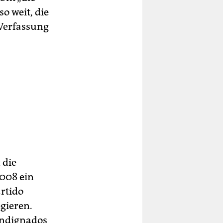
so weit, die
Verfassung
 die
2008 ein
artido
gieren.
 Indignados