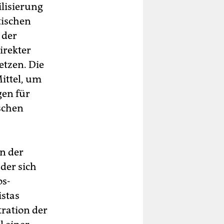
ilisierung
tischen
 der
irekter
etzen. Die
ittel, um
gen für
ischen
an der
der sich
os-
istas
ration der