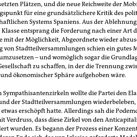
setzten Plätzen, und die neue Reichweite der Mob
gspunkt für eine grundsätzlichere Kritik des poli
haftlichen Systems Spaniens. Aus der Ablehnung
n Klasse entsprang die Forderung nach einer Art d
 mit der Möglichkeit, Abgeordnete wieder abzus
g von Stadtteilversammlungen schien ein gutes M
e umzusetzen – und womöglich sogar die Grundla
Gesellschaft zu schaffen, in der die Trennung zw
r und ökonomischer Sphäre aufgehoben wäre.
n Sympathisantenzirkeln wollte die Partei den El
nd der Stadtteilversammlungen wiederbeleben, 
 etwas erschöpft hatte. Allerdings sah die Podem
t Verdruss, dass diese Zirkel von den Anticapital
rt wurden. Es begann der Prozess einer Konzent