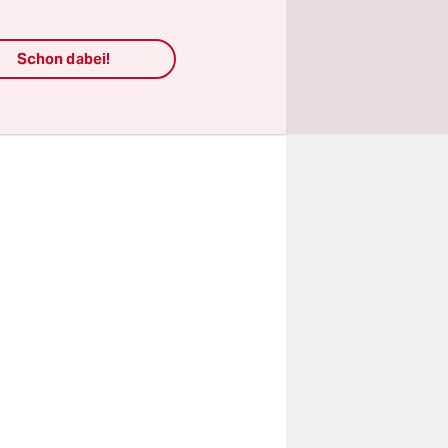
it der
ie
Schon dabei!