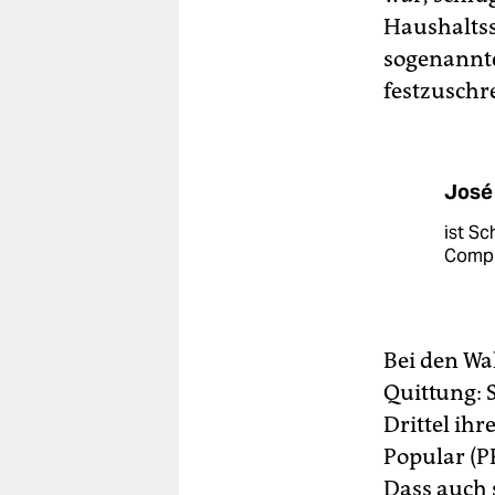
Haushaltsst
sogenannte
festzuschr
José
ist Sc
Compl
Bei den Wa
Quittung: 
Drittel ihr
Popular (P
Dass auch 