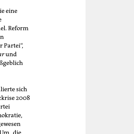
e eine
e
el. Reform
en
 Partei“,
ur
und
aßgeblich
ierte sich
zkrise 2008
rtei
okratie,
 gewesen
 Um „die