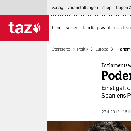
hautnavigation anspringen
hauptinhalt anspringen
footer anspringen
verlag
veranstaltungen
shop
fragen &
hitze
surfen
landtagswahl in sachse

taz zahl ich
taz zahl ich
Startseite
Politik
Europa
Parlam
themen
politik
Parlamentsw
Pode
öko
Einst galt 
gesellschaft
Spaniens Po
kultur
27.4.2019
16:4
sport