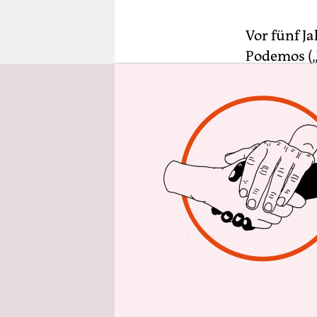
epaper login
Vor fünf J
Podemos („
sprechen u
schnellen 
anzupassen
Parlament
die Zukunft
Als Podemos
Partei die
„Indignado
des Landes
stammte ei
gemeinsame