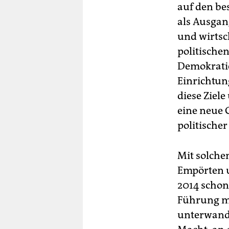
auf den be
als Ausgan
und wirtsc
politische
Demokratie
Einrichtun
diese Ziel
eine neue 
politische
Mit solche
Empörten u
2014 schon
Führung mi
unterwande