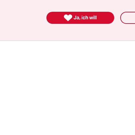
r, auch der wirtschaftlichen Ordnung, die sich se
er Franco-Diktatur durch eine liberale Demokrat

Ja, ich will
ldet hatte.