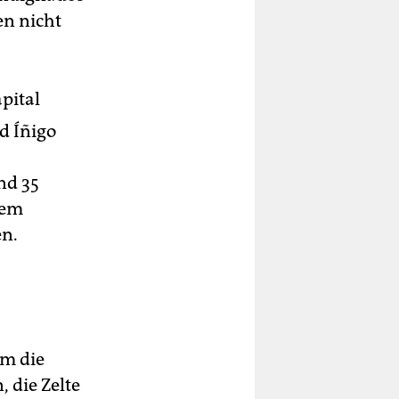
en nicht
pital
d Íñigo
nd 35
nem
en.
em die
 die Zelte