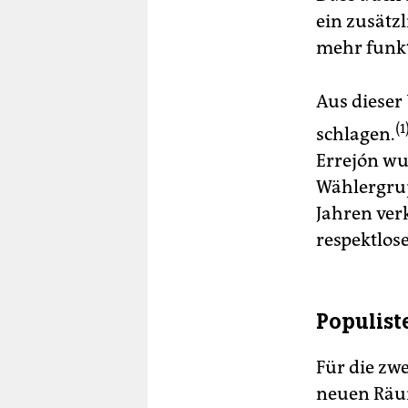
ein zusätz
mehr funkt
Aus dieser
(1
schlagen.
Errejón wur
Wählergrup
Jahren ver
respektlose
Populist
Für die zw
neuen Räum