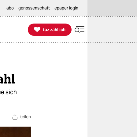
abo
genossenschaft
epaper login

taz zahl ich
taz zahl ich
ahl
ie sich
teilen