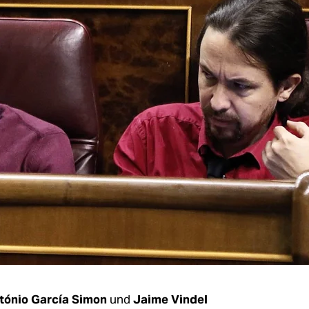
tónio García Simon
und
Jaime Vindel