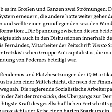
ab es im Großen und Ganzen zwei Strömungen: Di
 System erneuern, die andere hatte weiter gehend
 und wollte einen grundlegenden sozialen Wand
formation: „Die Spannung zwischen diesen beid
eigte sich auch in den Diskussionen innerhalb der
is Fernández, Mitarbeiter der Zeitschrift
Viento S
er trotzkistischen Gruppe Anticapitalistas, die m
ndung von Podemos beteiligt war.
aßendemos und Platzbesetzungen der 15-M artikul
ustration einer Mittelschicht, die nach der Finan
weg sah. Die regierende Sozialistische Arbeiterpa
 in der Zeit der
transición,
des Übergangs zur Dem
chtigste Kraft des gesellschaftlichen Fortschritts
g angesichts der Krise einen harten Sparkurs ein.