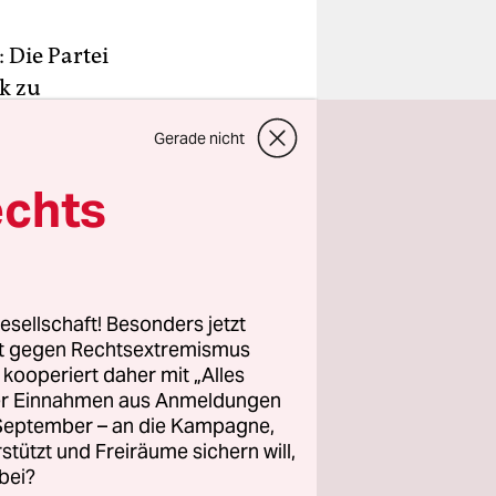
 Die Partei
k zu
hr an den
Gerade nicht
tikbetrieb
at. Die
echts
end für
wollte die
esellschaft! Besonders jetzt
, der die
rt gegen Rechtsextremismus
z kooperiert daher mit „Alles
en Plätzen
ller Einnahmen aus Anmeldungen
o 15-M
. September – an die Kampagne,
ie einen
rstützt und Freiräume sichern will,
schen und,
bei?